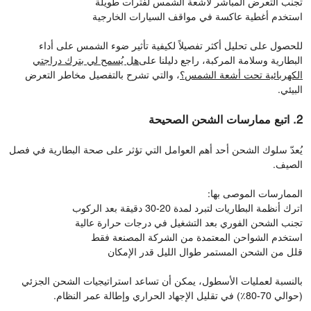
تجنب التعرض المباشر لأشعة الشمس لفترات طويلة
استخدم أغطية عاكسة في مواقف السيارات الخارجية
للحصول على تحليل أكثر تفصيلاً لكيفية تأثير ضوء الشمس على أداء
البطارية وسلامة المركبة، راجع دليلنا على
هل يُسمح لي بترك دراجتي
الكهربائية تحت أشعة الشمس؟
، والتي تشرح بالتفصيل مخاطر التعرض
البيئي.
2. اتبع ممارسات الشحن الصحيحة
يُعدّ سلوك الشحن أحد أهم العوامل التي تؤثر على صحة البطارية في فصل
الصيف.
الممارسات الموصى بها:
اترك أنظمة البطاريات لتبرد لمدة 20-30 دقيقة بعد الركوب
تجنب الشحن الفوري بعد التشغيل في درجات حرارة عالية
استخدم الشواحن المعتمدة من الشركة المصنعة فقط
قلل من الشحن المستمر طوال الليل قدر الإمكان
بالنسبة لعمليات الأسطول، يمكن أن تساعد استراتيجيات الشحن الجزئي
(حوالي 70-80٪) في تقليل الإجهاد الحراري وإطالة عمر النظام.