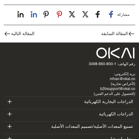
مشاركة
المقالة السابقة
المقالة التالية
رقم الهاتف: 1-800-660-3498
بريد إلكتروني:
nihao@okai.co
(لأغراض تجارية)
b2bsupport@okai.co
(للحصول على الدعم الفني)
الدراجات البخارية الكهربائية
ES400A
الدراجات الكهربائية
EB100B
تصنيع المعدات الأصلية/تصميم المعدات الأصلية
ES410
SV3