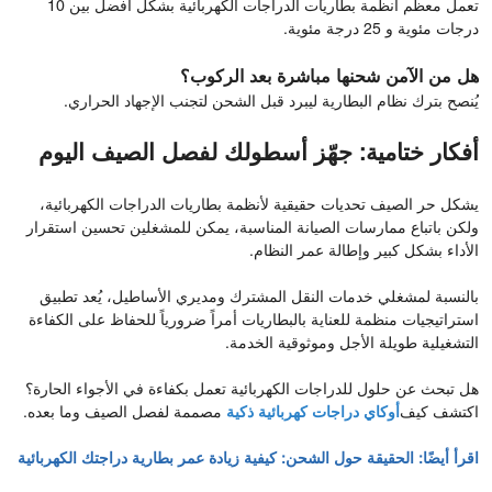
تعمل معظم أنظمة بطاريات الدراجات الكهربائية بشكل أفضل بين 10
درجات مئوية و 25 درجة مئوية.
هل من الآمن شحنها مباشرة بعد الركوب؟
يُنصح بترك نظام البطارية ليبرد قبل الشحن لتجنب الإجهاد الحراري.
أفكار ختامية: جهّز أسطولك لفصل الصيف اليوم
يشكل حر الصيف تحديات حقيقية لأنظمة بطاريات الدراجات الكهربائية،
ولكن باتباع ممارسات الصيانة المناسبة، يمكن للمشغلين تحسين استقرار
الأداء بشكل كبير وإطالة عمر النظام.
بالنسبة لمشغلي خدمات النقل المشترك ومديري الأساطيل، يُعد تطبيق
استراتيجيات منظمة للعناية بالبطاريات أمراً ضرورياً للحفاظ على الكفاءة
التشغيلية طويلة الأجل وموثوقية الخدمة.
هل تبحث عن حلول للدراجات الكهربائية تعمل بكفاءة في الأجواء الحارة؟
اكتشف كيف
أوكاي
دراجات كهربائية ذكية
مصممة لفصل الصيف وما بعده.
اقرأ أيضًا:
الحقيقة حول الشحن: كيفية زيادة عمر بطارية دراجتك الكهربائية