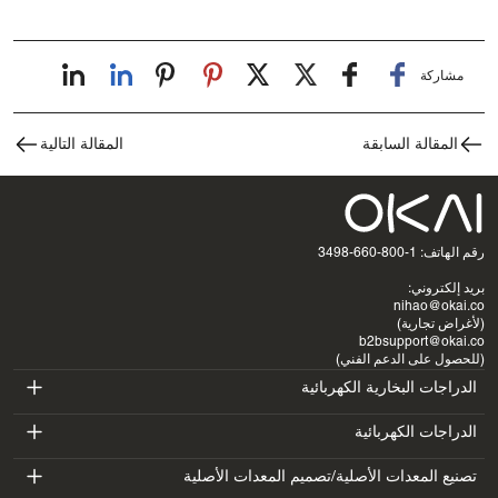
مشاركة
المقالة السابقة
المقالة التالية
رقم الهاتف: 1-800-660-3498
بريد إلكتروني:
nihao@okai.co
(لأغراض تجارية)
b2bsupport@okai.co
(للحصول على الدعم الفني)
الدراجات البخارية الكهربائية
ES400A
الدراجات الكهربائية
EB100B
تصنيع المعدات الأصلية/تصميم المعدات الأصلية
ES410