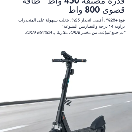
قدرة مصنفة 450 واط طاقة
قصوى 800 واط
قوة +28%*، أقصى انحدار 25%، يتغلب بسهولة على المنحدرات
بزاوية 14 درجة والتضاريس المتنوعة*
*تم جمع البيانات من مختبر OKAI، مقارنةً بـ OKAI ES400A.