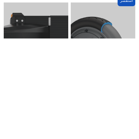
استفسر
إطارات مملوءة بمادة البولي
يوريثان
مفصلة
إشارة الانعطاف