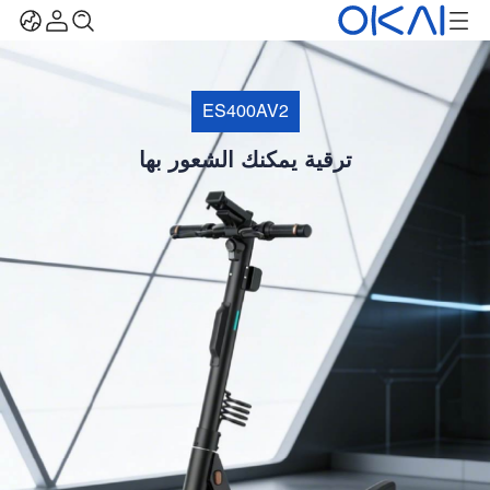
ES400AV2
ترقية يمكنك الشعور بها