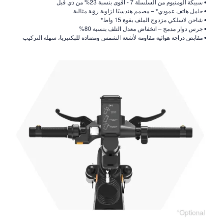
• سبيكة ألومنيوم من السلسلة 7 - أقوى بنسبة 23% من ذي قبل
• حامل هاتف عمودي* – مصمم هندسيًا لزاوية رؤية مثالية
• شاحن لاسلكي مزدوج الملف بقوة 15 واط*
• جرس دوار مدمج – انخفاض معدل التلف بنسبة 80%
• مقابض دراجة هوائية مقاومة لأشعة الشمس ومضادة للبكتيريا، سهلة التركيب