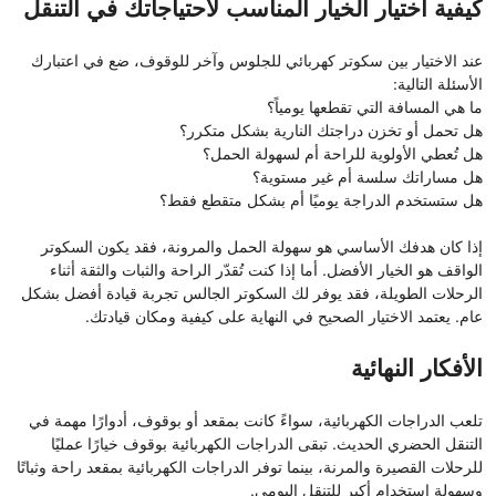
كيفية اختيار الخيار المناسب لاحتياجاتك في التنقل
عند الاختيار بين سكوتر كهربائي للجلوس وآخر للوقوف، ضع في اعتبارك
الأسئلة التالية:
ما هي المسافة التي تقطعها يومياً؟
هل تحمل أو تخزن دراجتك النارية بشكل متكرر؟
هل تُعطي الأولوية للراحة أم لسهولة الحمل؟
هل مساراتك سلسة أم غير مستوية؟
هل ستستخدم الدراجة يوميًا أم بشكل متقطع فقط؟
إذا كان هدفك الأساسي هو سهولة الحمل والمرونة، فقد يكون السكوتر
الواقف هو الخيار الأفضل. أما إذا كنت تُقدّر الراحة والثبات والثقة أثناء
الرحلات الطويلة، فقد يوفر لك السكوتر الجالس تجربة قيادة أفضل بشكل
عام. يعتمد الاختيار الصحيح في النهاية على كيفية ومكان قيادتك.
الأفكار النهائية
تلعب الدراجات الكهربائية، سواءً كانت بمقعد أو بوقوف، أدوارًا مهمة في
التنقل الحضري الحديث. تبقى الدراجات الكهربائية بوقوف خيارًا عمليًا
للرحلات القصيرة والمرنة، بينما توفر الدراجات الكهربائية بمقعد راحة وثباتًا
وسهولة استخدام أكبر للتنقل اليومي.