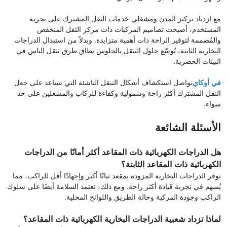
مع ازدياد تركيز المدن ومشغلي خدمات النقل المشترك على تجربة
المستخدم، أصبحت تصاميم المركبات ذات مركز الثقل المنخفض
والمُصممة لتوفير الراحة ذات أهمية متزايدة. وبدلاً من استبدال الدراجات
البخارية الثابتة، تُوسّع حلول التنقل بالجلوس نطاق طرق تنقل الناس في
البيئات الحضرية.
في أوكاي
نواصل استكشاف أشكال التنقل الناشئة التي تساعد على جعل
النقل المشترك أكثر راحة وشمولية وكفاءة للركاب والمشغلين على حد
سواء.
الأسئلة الشائعة
هل الدراجات الكهربائية ذات المقاعد أكثر أمانًا من الدراجات
الكهربائية ذات المقاعد الثابتة؟
توفر الدراجات البخارية المزودة بمقعد ثباتًا أكبر وإجهادًا أقل للراكب، مما
يُسهم في تجربة قيادة أكثر راحة. ومع ذلك، تعتمد السلامة أيضًا على سلوك
الراكب وجودة المركبة وحالة الطريق واللوائح المحلية.
لماذا تزداد شعبية الدراجات البخارية الكهربائية ذات المقاعد؟