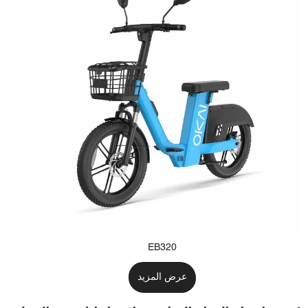
EB320
عرض المزيد