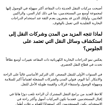
أصبحت مركبات التنقل الحديثة ذات المقاعد أكثر سهولة في الوصول إليها
لمجموعة أوسع من المستخدمين، بما في ذلك كبار السن، والراكبين
العاديين، وأولئك الذين قد يشعرون بعدم الثقة عند استخدام الدراجات
البخارية التقليدية التي تعمل بالوقوف.
لماذا تتجه المزيد من المدن وشركات النقل إلى
استكشاف وسائل النقل التي تعتمد على
الجلوس؟
يعكس نمو الدراجات البخارية الكهربائية ذات المقاعد تغييرات أوسع نطاقاً
تحدث في قطاع النقل الحضري.
في السنوات الأولى للتنقل المصغر، كان التركيز الأساسي غالباً على الراحة
والابتكار. أما اليوم، فتولي المدن والشركات المشغلة اهتماماً أكبر للسلامة
وسهولة الوصول واستبقاء الركاب والقيمة طويلة الأجل للنقل.
تُلاحظ العديد من برامج التنقل المشترك أن الراحة تلعب دورًا هامًا في
إقبال المستخدمين. فعندما تكون المركبات أسهل وأكثر راحة في
الاستخدام، يكون المستخدمون أكثر استعدادًا للقيام برحلات أطول