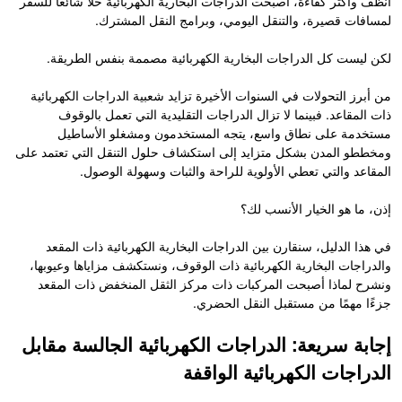
أنظف وأكثر كفاءة، أصبحت الدراجات البخارية الكهربائية حلاً شائعاً للسفر
لمسافات قصيرة، والتنقل اليومي، وبرامج النقل المشترك.
لكن ليست كل الدراجات البخارية الكهربائية مصممة بنفس الطريقة.
من أبرز التحولات في السنوات الأخيرة تزايد شعبية الدراجات الكهربائية
ذات المقاعد. فبينما لا تزال الدراجات التقليدية التي تعمل بالوقوف
مستخدمة على نطاق واسع، يتجه المستخدمون ومشغلو الأساطيل
ومخططو المدن بشكل متزايد إلى استكشاف حلول التنقل التي تعتمد على
المقاعد والتي تعطي الأولوية للراحة والثبات وسهولة الوصول.
إذن، ما هو الخيار الأنسب لك؟
في هذا الدليل، سنقارن بين الدراجات البخارية الكهربائية ذات المقعد
والدراجات البخارية الكهربائية ذات الوقوف، ونستكشف مزاياها وعيوبها،
ونشرح لماذا أصبحت المركبات ذات مركز الثقل المنخفض ذات المقعد
جزءًا مهمًا من مستقبل النقل الحضري.
إجابة سريعة: الدراجات الكهربائية الجالسة مقابل
الدراجات الكهربائية الواقفة