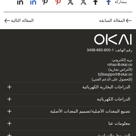
مشاركة
المقالة السابقة
المقالة التالية
رقم الهاتف: 1-800-660-3498
بريد إلكتروني:
nihao@okai.co
(لأغراض تجارية)
b2bsupport@okai.co
(للحصول على الدعم الفني)
الدراجات البخارية الكهربائية
ES400A
الدراجات الكهربائية
EB100B
تصنيع المعدات الأصلية/تصميم المعدات الأصلية
ES410
SV3
معلومات عنا
EB300
ES600P
مقدمة
الشروط والسياسة