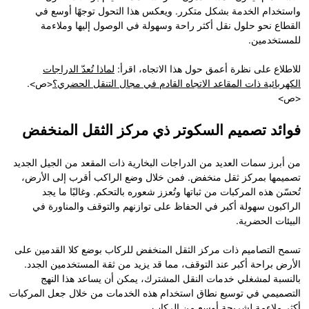
واستخدام الخدمة بشكل متكرر. ويعكس هذا التحول توجهًا أوسع في
القطاع نحو حلول نقل أكثر راحة وسهولة في الوصول إليها وملاءمة
للمستخدمين.
للاطلاع على نظرة أعمق حول هذا الاتجاه، اقرأ:
لماذا تُعدّ الدراجات
الكهربائية ذات المقاعد الاتجاه القادم في مجال التنقل الحضري؟
<ص>.
<ص>
فوائد تصميم السكوتر ذي مركز الثقل المنخفض
من أبرز سمات العديد من الدراجات البخارية ذات المقعد من الجيل الجديد
تصميمها بمركز ثقل منخفض. فمن خلال وضع الراكب أقرب إلى الأرض،
تُحسّن هذه المركبات من ثباتها وتُعزز شعوره بالتحكم. وغالبًا ما يجد
الراكبون سهولة أكبر في الحفاظ على توازنهم والتوقف والمناورة في
البيئات الحضرية.
تسمح التصاميم ذات مركز الثقل المنخفض للركاب بوضع كلا القدمين على
الأرض براحة أكبر عند التوقف، مما قد يزيد من ثقة المستخدمين الجدد.
بالنسبة لمشغلي خدمات النقل المشترك، يمكن أن يساعد هذا النهج
التصميمي في توسيع نطاق استخدام هذه الخدمات من خلال جعل المركبات
أكثر ملاءمة لشريحة أوسع من الركاب.