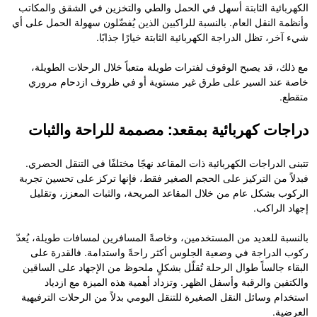
الكهربائية الثابتة أسهل في الحمل والطي والتخزين في الشقق والمكاتب
وأنظمة النقل العام. بالنسبة للراكبين الذين يُفضّلون سهولة الحمل على أي
شيء آخر، تظل الدراجة الكهربائية الثابتة خيارًا جذابًا.
مع ذلك، قد يصبح الوقوف لفترات طويلة متعباً خلال الرحلات الطويلة،
خاصة عند السير على طرق غير مستوية أو في ظروف ازدحام مروري
متقطع.
دراجات كهربائية بمقعد: مصممة للراحة والثبات
تتبنى الدراجات الكهربائية ذات المقاعد نهجًا مختلفًا في التنقل الحضري.
فبدلاً من التركيز على الحجم الصغير فقط، فإنها تركز على تحسين تجربة
الركوب بشكل عام من خلال المقاعد المريحة، والثبات المعزز، وتقليل
إجهاد الراكب.
بالنسبة للعديد من المستخدمين، وخاصةً المسافرين لمسافات طويلة، يُعدّ
ركوب الدراجة في وضعية الجلوس أكثر راحةً واستدامة. فالقدرة على
البقاء جالساً طوال الرحلة تُقلّل بشكلٍ ملحوظ من الإجهاد على الساقين
والكتفين والرقبة وأسفل الظهر. وتزداد أهمية هذه الميزة مع ازدياد
استخدام وسائل النقل الصغيرة للتنقل اليومي بدلاً من الرحلات الترفيهية
العرضية.