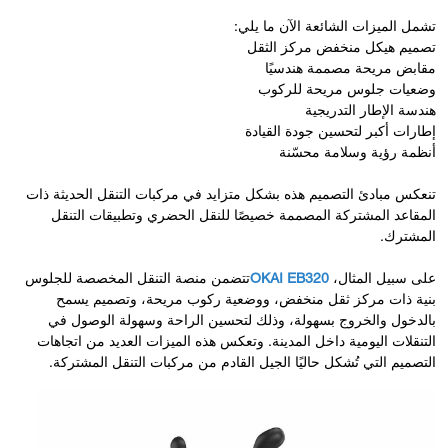
تشمل الميزات الشائعة الآن ما يلي:
تصميم هيكل منخفض مركز الثقل
مقابض مريحة مصممة هندسيًا
وضعيات جلوس مريحة للركوب
هندسة الإطار التدريجية
إطارات أكبر لتحسين جودة القيادة
أنظمة رؤية وسلامة محسّنة
تنعكس مبادئ التصميم هذه بشكل متزايد في مركبات التنقل الحديثة ذات
المقاعد المشتركة المصممة خصيصًا للنقل الحضري وتطبيقات التنقل
المشترك.
على سبيل المثال،
OKAI EB320
تتضمن منصة التنقل المخصصة للجلوس
بنية ذات مركز ثقل منخفض، ووضعية ركوب مريحة، وتصميم يسمح
بالدخول والخروج بسهولة، وذلك لتحسين الراحة وسهولة الوصول في
التنقلات اليومية داخل المدينة. وتعكس هذه الميزات العديد من اتجاهات
التصميم التي تُشكل حاليًا الجيل القادم من مركبات التنقل المشتركة.