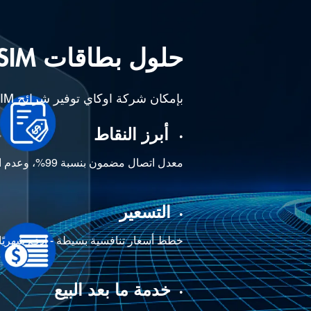
حلول بطاقات SIM من أوكاي
بإمكان شركة أوكاي توفير شرائح SIM فعلية ومنصة فعالة لإدارة شرائح SIM.
أبرز النقاط
•
معدل اتصال مضمون بنسبة 99%، وعدم انقطاع اتصال المركبة بسبب تعطل الخادم، إلخ.
التسعير
•
خطط أسعار تنافسية بسيطة - ادفع شهريًا / 
خدمة ما بعد البيع
•