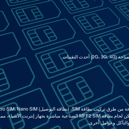
حدث التقنيات
MFF2 SIM، ومن بينها يمكن لحام بطاقة MFF2 SIM الصناعية مباشرة بجهاز إنت
التآكل وعوامل أخرى.