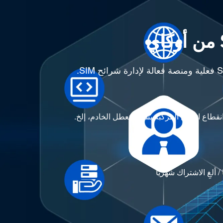
ألغِ الاشتراك شهريًا