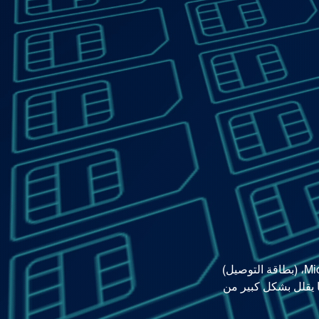
يمكنه دعم مجموعة متنوعة من طرق تركيب بطاقة SIM، (بطاقة التوصيل) Micro SIM، Nano SIM، (بطاقة التوصيل)
رنت الأشياء، مما يقلل بشكل كبير من