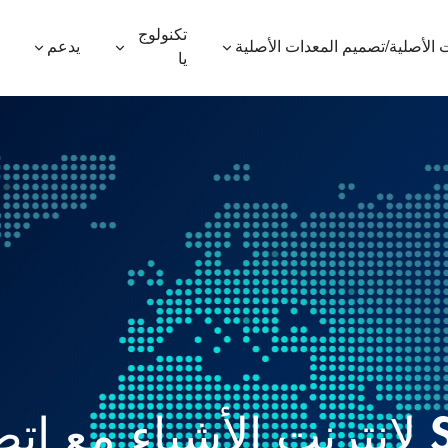
تكنولوج
 الأصلية/تصميم المعدات الأصلية
يدعم
يا
600P
ES410
ES400AV2