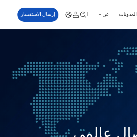
المدونات
عن
اتصل بنا
إرسال الاستفسار
ES700
ES