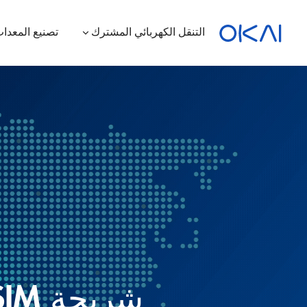
التنقل الكهربائي المشترك
تصنيع المعدات
الدراجات البخارية الكهربائية
الدراجات الكهربائية
سكوتر كهربائي بمقعد
محطة شحن
ES400A
شريحة SIM لإنترنت الأشياء مع اتصال عالمي