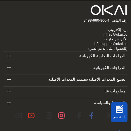
رقم الهاتف: 1-800-660-3498
بريد إلكتروني:
nihao@okai.co
(لأغراض تجارية)
b2bsupport@okai.co
(للحصول على الدعم الفني)
الدراجات البخارية الكهربائية
ES400A
الدراجات الكهربائية
EB100B
تصنيع المعدات الأصلية/تصميم المعدات الأصلية
ES410
SV3
معلومات عنا
EB300
ES600P
مقدمة
الشروط والسياسة
BV5
EB100B V3
ES700
شروط الخدمة
معمل
DK1
استفسر
سياسة الخصوصية
المدونات
SS4