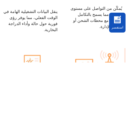
يُمكّن من التواصل على مستوى
ينقل البيانات التشغيلية الهامة في
الموقع، مما يسمح بالتكامل
الوقت الفعلي، مما يوفر رؤى
السلس مع محطات الشحن أو
فورية حول حالة وأداء الدراجة
مراكز الإدارة.
استفسر
البخارية.
قادر على استقبال أوامر الخادم
يعزز الكفاءة التشغيلية ويوفر
للتحكم عن بعد والإرسال، مما
رؤية بيانات لا مثيل لها، مما يمكّن
يتيح إدارة الأسطول الديناميكية.
من اتخاذ قرارات أكثر ذكاءً لإدارة
الأسطول.