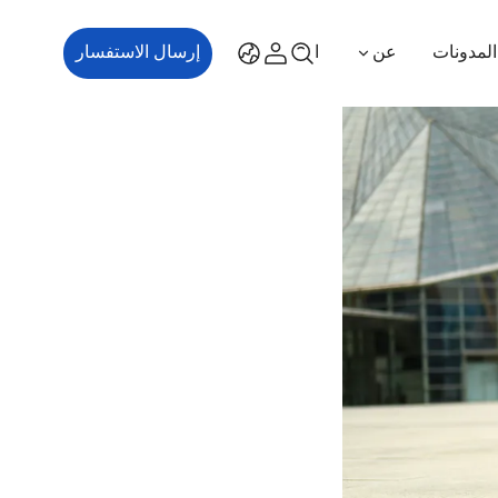
المدونات
عن
اتصل بنا
إرسال الاستفسار
ES700
ES