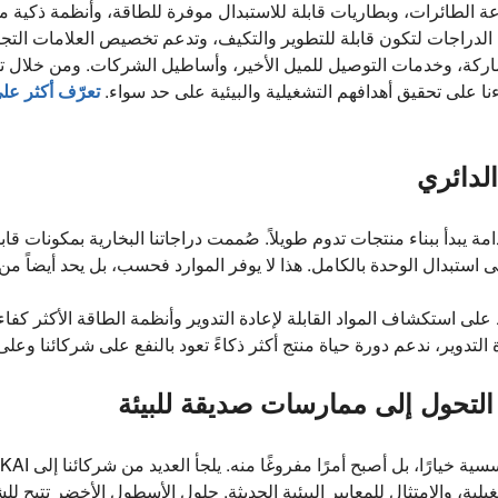
ة الطائرات، وبطاريات قابلة للاستبدال موفرة للطاقة، وأنظمة ذكية م
دراجات لتكون قابلة للتطوير والتكيف، وتدعم تخصيص العلامات التجار
اركة، وخدمات التوصيل للميل الأخير، وأساطيل الشركات. ومن خلال تق
نا على تحقيق أهدافهم التشغيلية والبيئية على حد سواء.
تعرّف أكثر على
الدائري
ة يبدأ ببناء منتجات تدوم طويلاً. صُممت دراجاتنا البخارية بمكونات ق
 استبدال الوحدة بالكامل. هذا لا يوفر الموارد فحسب، بل يحد أيضاً من ا
على استكشاف المواد القابلة لإعادة التدوير وأنظمة الطاقة الأكثر كف
عادة التدوير، ندعم دورة حياة منتج أكثر ذكاءً تعود بالنفع على شركائنا 
لتحول إلى ممارسات صديقة للبيئة
يلية، والامتثال للمعايير البيئية الحديثة. حلول الأسطول الأخضر تتيح 