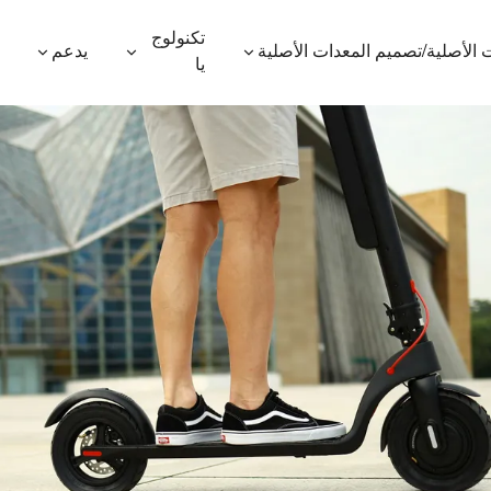
تكنولوج
 الأصلية/تصميم المعدات الأصلية
يدعم
يا
600P
ES410
ES400AV2