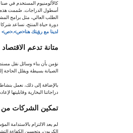
كالألومنيوم المستخدم في صناع
أسطول الدراجات. صُممت هذه ال
الطلب العالي، مثل برامج المش
دورة حياة المنتج، نساعد شركاء
لدينا مع رؤيتك
هنا
<ص>.<ص>
متانة تدعم الاقتصاد 
نؤمن بأن بناء وسائل نقل مستدام
الصيانة بسيطة ويقلل الحاجة إلى
بالإضافة إلى ذلك، نعمل بنشاط 
دراجاتنا البخارية وقابليتها لإ
تمكين الشركات من ا
الكربون، وتحسين الكفاءة التشغ