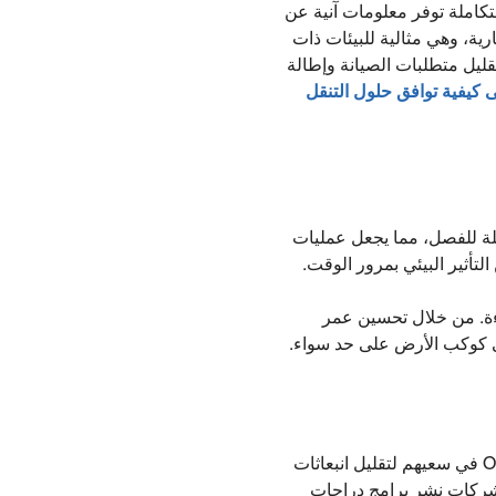
تكاملة توفر معلومات آنية عن
ية، وهي مثالية للبيئات ذات
ليل متطلبات الصيانة وإطالة
 كيفية توافق حلول التنقل
ابلة للفصل، مما يجعل عمليات
لتأثير البيئي بمرور الوقت.
اءة. من خلال تحسين عمر
وعلى كوكب الأرض على حد سواء.
لم يعد الالتزام بالاستدامة المؤسسية خيارًا، بل أصبح أمرًا مفروغًا منه. يلجأ العديد من شركائنا إلى OKAI في سعيهم لتقليل انبعاثات
للشركات نشر برامج دراجات