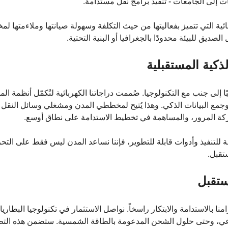
ت إلى الجامعات - تنفيذ برامج نقل مستدامة.
ئية التي تتميز بفعاليتها من حيث التكلفة وسهولة صيانتها وملاءمتها لمخ
صديق للبيئة محدودًا بالجغرافيا أو البنية التحتية.
ذكية المستقبلية
 إلى جنب مع التكنولوجيا. صُممت دراجاتنا الكهربائية لتُكمّل أنظمة ال
جمع البيانات الذكي. وهذا يُتيح لمخططي المدن ومشغلي وسائل النقل
حركة المرور، والمساهمة في تخطيط الاستدامة على نطاق أوسع.
 للتنفيذ وأدوات قابلة للتطوير، فإننا نساعد المدن ليس فقط على التحرك
تقبل.
ستقبل
منا بالاستدامة والابتكار راسخاً. نواصل الاستثمار في تكنولوجيا البطار
اعي، وحتى حلول الشحن المدعومة بالطاقة الشمسية. ستضمن هذه التطورا