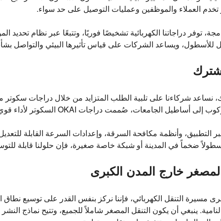
ر تخدم العملاء والموظفين وعمليات التوصيل على حد سواء.
فضل للأسطول، ويساعد الشركات على قياس تأثيرها البيئي والتواصل بشأ
مشترك
ك، نساعد شركاءنا على تلبية الطلب المتزايد من خلال دراجات سكوتر م
جامعات، صُممت دراجات OKAI السكوتر لأداء قوي وموثوقية يومية عالية.
 التطبيق، وأنظمة مكافحة السرقة، وإعدادات السرعة القابلة للتعديل،
سطولاً ضخماً في المدينة أو شبكة خاصة صغيرة، فإن حلولنا قابلة للتوسع
المصغر خارج المدن الكبرى
كبرى مسيرة التنقل الكهربائي، فإننا نركز بنفس القدر على توسيع نطاق 
مية. ينبغي أن يكون التنقل المصغر شاملاً للجميع، وتتيح نماذج النشر 