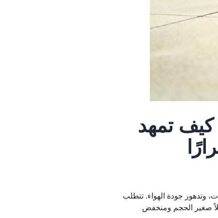
 كيف تمهد
رًا
ت، وتدهور جودة الهواء. تتطلب
 حلاً صغير الحجم ومنخفض