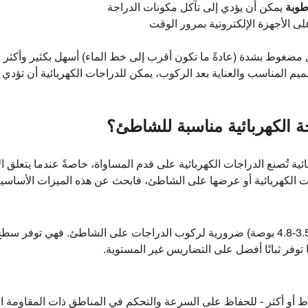
طوبة
يمكن أن يؤدي إلى تآكل مكونات الدراجة
لى الأجهزة الإلكترونية بمرور الوقت
ضغوط بشدة (عادةً ما تكون أقرب إلى خط الماء) أسهل بكثير وأكثر 
صميم المناسب والعناية بعد الركوب، يمكن للدراجات الكهربائية أن تؤدي 
ة الكهربائية مناسبة للشاطئ؟
 تُصنع الدراجات الكهربائية على قدم المساواة، خاصةً عندما يتعلق الأ
 الكهربائية أو عرضها على الشاطئ، فابحث عن هذه الميزات الأساسية
تُعدّ الإطارات العريضة (بعرض 3.5-4.8 بوصة) ضرورية لركوب الدراجات على الشاطئ. فه
توفر ثباتًا أفضل على التضاريس غير المستوية.
م محرك قوي - عادةً 500 واط أو أكثر - للحفاظ على السرعة والتحكم في المناطق ذات المق