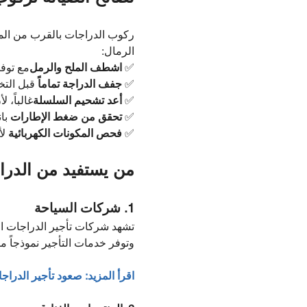
ركوب الدراجات بالقرب من المحي
الرمال:
✅
اشطف الملح والرمل
مع توفي
✅
جفف الدراجة تماماً
قبل التخ
✅
أعد تشحيم السلسلة
غالباً، 
✅
تحقق من ضغط الإطارات
با
✅
فحص المكونات الكهربائية
لأ
من يستفيد من الدرا
1. شركات السياحة
تشهد شركات تأجير الدراجات ال
وتوفر خدمات التأجير نموذجاً مر
اقرأ المزيد:
صعود تأجير الدراج