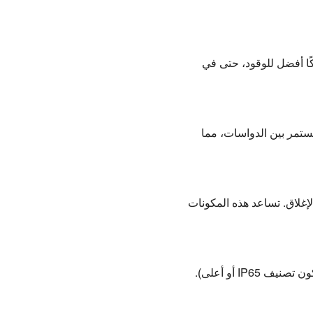
و أكبر) أداءً ثابتًا واستهلاكًا أفضل للوقود، حتى في
مستمر بين الدواسات، مما
إغلاق. تساعد هذه المكونات
I أو أعلى).