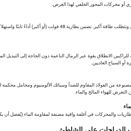
ي أو محركات المحور الخلفي لهذا الغرض.
قد تكون رحلات الشاطئ أطول وتتطلب طاقة أكبر. تضمن بطارية 48 فولت (أ
لراكبين الانطلاق بقوة عبر الرمال الناعمة دون الحاجة إلى التبديل ال
ة أو السياح العاديين.
صنوعة من الفولاذ المقاوم للصدأ وسبائك الألومنيوم ومحامل محكمة ال
 التعرض للهواء المالح والماء.
ماء
ت والمحركات في أغلفة واقية مصنفة لمقاومة الماء (يُفضل أن يكون تصنيف P65
ب الدراجات على الشاطئ