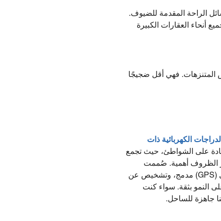
ائل الراحة المقدمة للضيوف.
ع أنحاء العقارات الكبيرة
 المتنزهات. فهي أقل ضجيجًا
دراجات الكهربائية ذات
ادة على الشواطئ، حيث تجمع
ثر الظروف أهمية. صُممت
حلولنا الجاهزة للاستخدام في أساطيل المركبات خصيصًا لشركائنا، وتتميز بنظام تحديد المواقع العالمي (GPS) مدمج، وتشخيص عن
ى النمو بثقة. سواء كنت
ينا جاهزة للساحل.