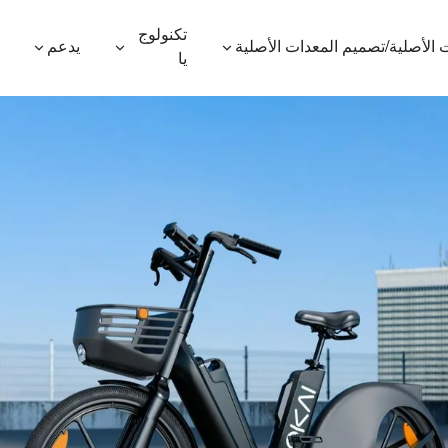
تكنولوج
 الأصلية/تصميم المعدات الأصلية
يدعم
يا
600P
ES410
ES400AV2