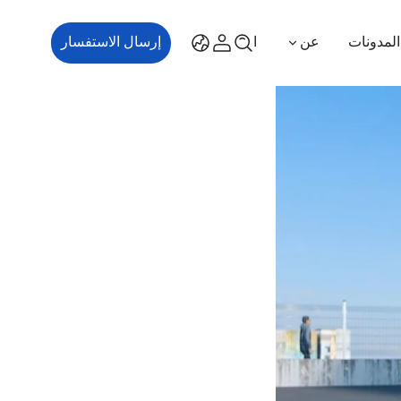
المدونات
عن
اتصل بنا
إرسال الاستفسار
ES700
ES