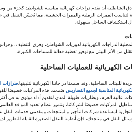
ادق الشاطئية أن تقدم دراجات كهربائية مناسبة للشواطئ كجزء من وس
 لتناسب الممرات الرملية والممرات الخشبية، مما يُحسّن التنقل في جمي
ال استكشاف الساحل بسهولة.
محلية الدراجات الكهربائية لدوريات الشواطئ، وفرق التنظيف، وحراس
قلل من الأثر البيئي مع توفير تغطية فعالة للمساحات الكبيرة.
جات الكهربائية للعمليات الساحلية
دة للبيئات الساحلية، وقد صممنا دراجاتنا الكهربائية لتلبيتها.
طرازات ال
كهربائية المناسبة لجميع التضاريس
صُممت هذه المركبات خصيصًا للقي
كات عالية العزم، وبطاريات طويلة المدى لتقديم أداء موثوق به في أك
 التجارية لمساعدة شركات التأجير والمنتجعات ومقدمي خدمات النقل عل
ر وسائل النقل في منتجعك، فإن أنظمة التنقل الصغيرة القابلة للتطوير لد