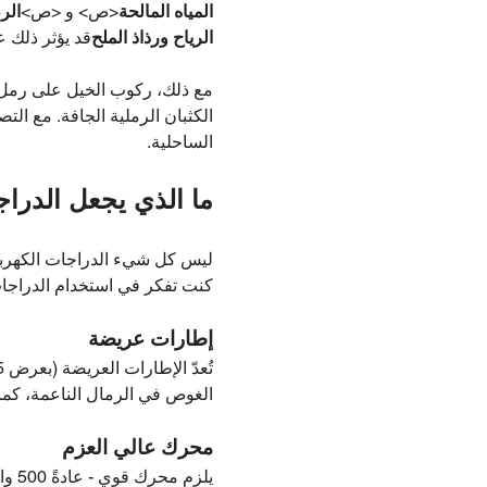
المياه المالحة
<ص> و <ص>
الر
الرياح ورذاذ الملح
قد يؤثر ذلك ع
مع ذلك، ركوب الخيل على رمل م
الكثبان الرملية الجافة. مع الت
الساحلية.
ما الذي يجعل الدراج
ليس كل شيء الدراجات الكهربائية
كنت تفكر في استخدام الدراجات
إطارات عريضة
الغوص في الرمال الناعمة، كما 
محرك عالي العزم
يلز