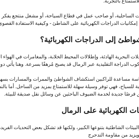
استمتاع بالتجربة.
الساحلية، أو صاحب عمل في قطاع السياحة، أو مشغل منتجع يفكر في ت
مكانيات الدراجات الكهربائية على الشاطئ - وكيفية الاستفادة القصوى
واطئ إلى الدراجات الكهربائية؟
رحلات البحرية الهادئة، وإطلالات المحيط الخلابة، والمغامرات في الهو
الدراجة التقليدية عبر الرمال قد يصبح مُرهقًا بسرعة. وهنا يأتي دو
دواسة مساعدة للراكبين استكشاف الشواطئ والممرات والمسارات بسهو
سبة للسياح، فهي توفر وسيلة سهلة للاستمتاع بمزيد من الساحل. أما ب
خلق فرصًا جديدة لخدمة الضيوف الباحثين عن وسائل نقل صديقة للبيئة.
ات الكهربائية على الرمال
 البيئات الشاطئية بتنوعها الكبير، ولكنها قد تشكل بعض التحديات الفريدة
ويزيد من مقاومة التدحرج