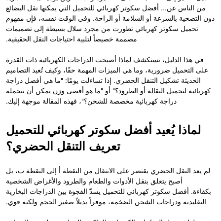
من الناس عن... أفضل سكوتر كهربائي للتحميل التي يمكنها نقل البضائع
دون التضحية بالسرعة أو السلامة أو الراحة. وفي الوقت نفسه، فإن مفهوم
تحميل سكوتر كهربائي تطورت من مجرد سلال بسيطة إلى تصميمات
مصممة خصيصاً لتلبية احتياجات النقل الحقيقية.
في هذا الدليل، نستكشف لماذا أصبحت الدراجات الكهربائية ذات القدرة
على التحميل ضرورية، وما هي الميزات المهمة حقًا، وكيف تُعيد التصاميم
الحديثة تشكيل التنقل الحضري. إذا تساءلت يومًا: "ما هي أفضل دراجة
كهربائية لتحميل البقالة أو الطرود؟" أو "ما هو أقصى وزن يمكن أن تتحمله
دراجة كهربائية مخصصة للشحن؟"، فهذه المقالة موجهة إليك.
لماذا يُعيد أفضل سكوتر كهربائي للتحميل
تعريف التنقل الحضري؟
لم يعد النقل الحضري يقتصر على الانتقال من النقطة أ إلى النقطة ب، بل
أصبح يتعلق بنقل الأدوات والطعام والطرود والأغراض الشخصية
بكفاءة. أفضل سكوتر كهربائي للتحميل يسدّ الفجوة بين الدراجات البخارية
التقليدية ودراجات الشحن الضخمة، موفراً بديلاً صغير الحجم ولكنه قوي.