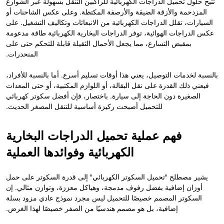
تتيح حلول تحميل الدراجات الكهربائية للراكبين التنقل بسهولة عبر الشوارع
المزدحمة والأزقة الضيقة والأرصفة المكتظة. وعلى عكس الشاحنات أو
السيارات، تقلل الدراجات الكهربائية من الانبعاثات وتكاليف التشغيل. على
عكس الدراجات الهوائية، توفر الدراجات البخارية الكهربائية طاقة مدعومة
بمقبض التسارع، مما يجعل الأحمال الثقيلة قابلة للتحكم حتى على
المنحدرات.
بالنسبة لخدمات التوصيل، يعني هذا أوقات تسليم أسرع. أما بالنسبة للأفراد،
فيعني ذلك القدرة على نقل البقالة، أو اللوازم المكتبية، أو حتى المعدات
الصغيرة دون الحاجة إلى سيارة. باختصار، فإن أفضل سكوتر كهربائي
للتحميل أصبحت ركيزة أساسية للتنقل المصغر الحديث.
فهم عملية تحميل الدراجات البخارية
الكهربائية وفوائدها العملية
يشير مصطلح "تحميل السكوتر الكهربائي" إلى قدرة السكوتر على حمل
أوزان إضافية بفضل رفوف مدمجة، وهياكل معززة، وتوازن مثالي. إن
السكوتر المصمم خصيصًا للتحميل ليس مجرد نموذج عادي مزود بسلة
إضافية، بل هو مصمم هندسيًا من الصفر خصيصًا لهذا الغرض.