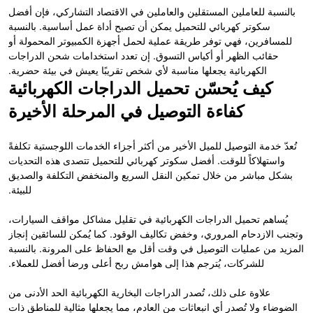
بالنسبة للعاملين المستقلين والعاملين في الاقتصاد التشاركي، فإن أفضل
سكوتر كهربائي للتحميل يمكن أن تصبح أداة عمل أساسية. بالنسبة
للمسافرين، فهي توفر طريقة عملية لحمل أجهزة الكمبيوتر المحمولة أو
حقائب الظهر أو أكياس التسوق. إن تعدد استخدامات شحن الدراجات
الكهربائية يجعلها مناسبة لأي شخص تقريبًا يعيش في بيئة حضرية.
كيف يُحسّن تحميل الدراجات الكهربائية
كفاءة التوصيل في المرحلة الأخيرة
تُعدّ خدمة التوصيل للميل الأخير من أكثر أجزاء الخدمات اللوجستية تكلفةً
واستهلاكاً للوقت. أفضل سكوتر كهربائي للتحميل تتصدى هذه التحديات
بشكل مباشر من خلال تمكين النقل السريع والمنخفض التكلفة والصديق
للبيئة.
يُساهم تحميل الدراجات الكهربائية في تقليل مشاكل مواقف السيارات،
وتجنب الازدحام المروري، وخفض تكاليف الوقود. كما يُمكن للسائقين إنجاز
المزيد من عمليات التوصيل في وقت أقل مع الحفاظ على المرونة. بالنسبة
للشركات، يُترجم هذا إلى هوامش ربح أعلى ورضا أفضل للعملاء.
علاوة على ذلك، تُصدر الدراجات البخارية الكهربائية الحد الأدنى من
الضوضاء ولا تُصدر أي انبعاثات من العادم، مما يجعلها مثالية للمناطق ذات