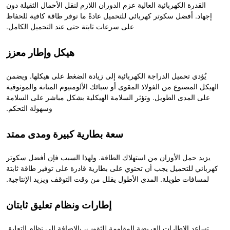
القدرة الكهربائية العالية عزم الدوران اللازم لنقل الأحمال الثقيلة دون
إجهاد. أفضل سكوتر كهربائي للتحميل عادةً ما توفر طاقة كافية للحفاظ
على سرعات ثابتة حتى عند التحميل الكامل.
هيكل وإطار معزز
يُؤدي تحميل الدراجة الكهربائية إلى زيادة الضغط على هيكلها. ويضمن
الهيكل المصنوع من الفولاذ المقوى أو سبائك الألومنيوم المتانة والموثوقية
على المدى الطويل. وتؤثر السلامة الهيكلية بشكل مباشر على السلامة
وسهولة التحكم.
سعة بطارية كبيرة ومدى ممتد
يزيد حمل الأوزان من استهلاك الطاقة. ولهذا السبب فإن أفضل سكوتر
كهربائي للتحميل يجب أن تحتوي على بطارية قادرة على توفير طاقة ثابتة
لمسافات طويلة. المدى الأطول يقلل من وقت التوقف ويزيد الإنتاجية.
إطارات ونظام تعليق ثابتان
تساعد الإطارات العريضة المقاومة للثقوب، بالإضافة إلى نظام التعليق