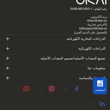
رقم الهاتف: 1-800-660-3498
بريد إلكتروني:
nihao@okai.co
(لأغراض تجارية)
b2bsupport@okai.co
(للحصول على الدعم الفني)
الدراجات البخارية الكهربائية
ES400A
الدراجات الكهربائية
EB100B
تصنيع المعدات الأصلية/تصميم المعدات الأصلية
ES410
SV3
معلومات عنا
EB300
ES600P
مقدمة
الشروط والسياسة
BV5
EB100B V3
ES700
شروط الخدمة
معمل
DK1
استفسر
سياسة الخصوصية
المدونات
SS4
سياسة الاسترداد