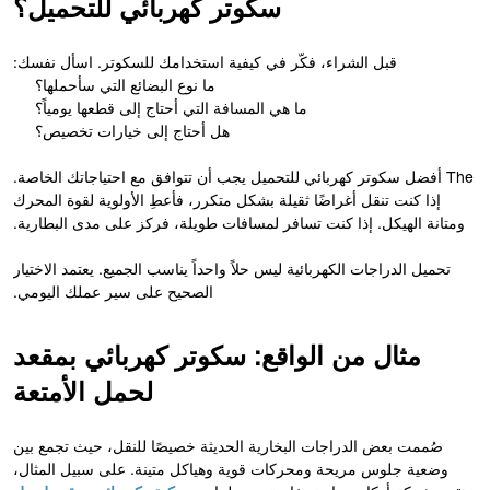
سكوتر كهربائي للتحميل؟
قبل الشراء، فكّر في كيفية استخدامك للسكوتر. اسأل نفسك:
ما نوع البضائع التي سأحملها؟
ما هي المسافة التي أحتاج إلى قطعها يومياً؟
هل أحتاج إلى خيارات تخصيص؟
The أفضل سكوتر كهربائي للتحميل يجب أن تتوافق مع احتياجاتك الخاصة.
إذا كنت تنقل أغراضًا ثقيلة بشكل متكرر، فأعطِ الأولوية لقوة المحرك
ومتانة الهيكل. إذا كنت تسافر لمسافات طويلة، فركز على مدى البطارية.
تحميل الدراجات الكهربائية ليس حلاً واحداً يناسب الجميع. يعتمد الاختيار
الصحيح على سير عملك اليومي.
مثال من الواقع: سكوتر كهربائي بمقعد
لحمل الأمتعة
صُممت بعض الدراجات البخارية الحديثة خصيصًا للنقل، حيث تجمع بين
وضعية جلوس مريحة ومحركات قوية وهياكل متينة. على سبيل المثال،