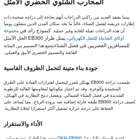
المحارب الشتوي الحضري الأمثل
بينما يعتقد العديد من راكبي الدراجات أنهم بحاجة إلى دراجة ضخمة ذات
إطارات عريضة لفصل الشتاء، غالباً ما يجد سكان المدن الذين يتنقلون يومياً
كنموذج رائد في
أن هذه الدراجات ثقيلة للغاية وغير عملية.
مجموعة
، يمثل طراز EB300 الحل الأمثل
أوكاي الشاملة للتنقل الكهربائي
للمسافرين العصريين في فصل الشتاء
يجمع هذا التصميم بين المتانة
الفائقة والتصميم الحضري الأنيق والعملي.
جودة بناء متينة لتحمل الظروف القاسية
صُممت دراجة EB300 بهيكل مُعزز ليتحمل اهتزازات القيادة على الطرق
المتجمدة والوعرة. وقد تم اختيار مكوناتها لمقاومتها العالية للرطوبة
الشديدة في فصل الشتاء الشمالي. وبفضل دمج البطارية في الهيكل،
تُضيف دراجة EB300 طبقة عازلة إضافية ضد برودة الرياح، مما يُساعد على
الحفاظ على درجة حرارة تشغيل أكثر استقرارًا لخلايا البطارية.
الأداء والاستقرار
إحدى السمات البارزة لـ
OKAI EB300
يتميز هذا الطراز بتوزيع سلس