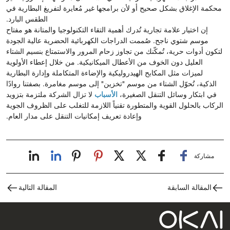
محكمة الإغلاق بشكل صحيح أو لأن برامجها غير مُعايرة لتفريغ البطارية في
الطقس البارد.
إن اختيار علامة تجارية تُدرك أهمية التقاء التكنولوجيا والمتانة هو مفتاح
موسم شتوي ناجح. صُممت الدراجات الكهربائية الحضرية عالية الجودة
لتكون أدوات حرية، تُمكّنك من تجاوز زحام المرور والاستمتاع بنسيم الشتاء
العليل دون الخوف من الأعطال الميكانيكية. من خلال إعطاء الأولوية
لميزات مثل المكابح الهيدروليكية والإضاءة المتكاملة وإدارة البطارية
الذكية، تُحوّل الشتاء من موسم "تخزين" إلى موسم مغامرة. بصفتنا روادًا
في ابتكار وسائل التنقل الصغيرة،
الأسباب
لا تزال الشركة ملتزمة بتزويد
الركاب بالحلول القوية والمتطورة تقنياً اللازمة للتغلب على الظروف الجوية
وإعادة تعريف إمكانيات التنقل على مدار العام.
مشاركة
المقالة السابقة
المقالة التالية