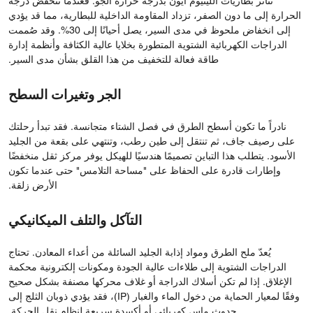
تتأثر بطاريات الليثيوم أيون بدرجة حرارة الجو. فعندما تنخفض درجة
الحرارة إلى ما دون الصفر، تزداد المقاومة الداخلية للبطارية، مما قد يؤدي
إلى انخفاض ملحوظ في مدى السير، يصل أحيانًا إلى 30%. وقد صُممت
الدراجات الكهربائية الشتوية المتطورة بخلايا عالية الكثافة وأنظمة إدارة
طاقة فعالة للتخفيف من هذا القلق بشأن مدى السير.
الجر وتغيرات السطح
نادراً ما تكون أسطح الطرق في فصل الشتاء متجانسة. فقد تبدأ رحلتك
على رصيف جاف، ثم تنتقل إلى طين رطب، وتنتهي على بقعة من الجليد
الأسود. يتطلب هذا التباين تصميمًا هندسيًا للهيكل يوفر مركز ثقل منخفضًا
وإطارات قادرة على الحفاظ على "مساحة التلامس" حتى عندما تكون
الأرض زلقة.
التآكل والتلف الميكانيكي
يُعدّ ملح الطرق ومواد إذابة الجليد السائلة من أعداء المعادن. تحتاج
الدراجات الشتوية إلى طلاءات عالية الجودة ومكونات إلكترونية محكمة
الإغلاق. إذا لم تكن أسلاك الدراجة أو غلاف محركها مصنفة بشكل صحيح
وفقًا لمعيار الحماية من دخول الماء والغبار (IP)، فقد يؤدي ذوبان الثلج إلى
حدوث ماس كهربائي أو أكسدة سريعة لنظام نقل الحركة.