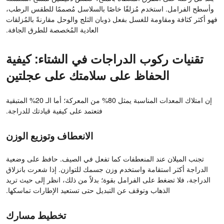
وأسطح الفرامل. استخدم مُزلقًا خاصًا بالسلاسل مُصممًا للطقس الرطب،
فهو أكثر كثافة ومقاومة للغسل بفعل ذوبان الثلج والوحل مقارنةً بالمُزلقات
العادية المُخصصة للطرق الجافة.
تقنيات ركوب الدراجات في الشتاء: كيفية
الحفاظ على سلامتك على عجلتين
إن امتلاك المعدات المناسبة يمثل 80% من المعركة؛ أما الـ 20% المتبقية
فتعتمد على كيفية قيادتك للدراجة.
الانعطاف وتوزيع الوزن
تجنب الميلان عند المنعطفات كما تفعل في الصيف. حافظ على وضعية
الدراجة أكثر استقامة واستخدم وزن جسمك للتوازن. إذا شعرت بانزلاق
الدراجة، فلا تضغط على الفرامل بقوة؛ بدلاً من ذلك، انظر إلى حيث تريد
الذهاب وتوقف عن التبديل حتى تستعيد الإطارات تماسكها.
تخطيط مسارك