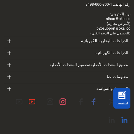
رقم الهاتف: 1-800-660-3498
بريد إلكتروني:
nihao@okai.co
(لأغراض تجارية)
b2bsupport@okai.co
(للحصول على الدعم الفني)
الدراجات البخارية الكهربائية
ES400A
الدراجات الكهربائية
EB100B
تصنيع المعدات الأصلية/تصميم المعدات الأصلية
ES410
SV3
معلومات عنا
EB300
ES600P
مقدمة
الشروط والسياسة
BV5
EB100B V3
ES700
شروط الخدمة
معمل
DK1
استفسر
سياسة الخصوصية
المدونات
SS4
سياسة الاسترداد
عنوان الاتصال
عرض الكل