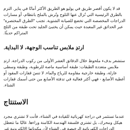
قد لا يكون أقصر طريق في يوليو هو الطريق الأكثر أمانًا في يناير. التزم
بالطرق الرئيسية التي تُزال عنها الثلوج وتُرش بالملح بانتظام، أو مسارات
الدراجات المخصصة التي تخضع للصيانة الشتوية. تجنب "الطرق المختصرة"
عبر الحدائق غير المعبدة حيث يمكن أن يختبئ الجليد تحت طبقة من الثلج
المتراكم حديثًا.
ارتدِ ملابس تناسب الوجهة، لا البداية.
ستشعر بدفء ملحوظ خلال الدقائق العشر الأولى من ركوب الدراجة. ارتدِ
ملابس متعددة الطبقات: طبقة أساسية ماصة للرطوبة، وطبقة وسطى
عازلة، وطبقة خارجية مقاومة للرياح والماء. لا تنسَ قفازات المقود أو
أغطية الأصابع - فهي أكثر فعالية في تدفئة الأصابع من حتى أسمك قفازات
الشتاء.
الاستنتاج
عندما تستثمر في دراجة كهربائية للقيادة في الشتاء، فأنت لا تشتري مجرد
هيكل ومحرك، بل تشتري فلسفة الهندسة الكامنة وراءها. غالبًا ما تتعطل
الدراجات الكهربائية الرخيصة في الشتاء لأن مكوناتها الإلكترونية غير