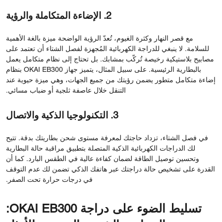
2. الإضاءة المتكاملة والرؤية
مع قصر النهار وكثرة الغيوم، تُعدّ الرؤية الواضحة ميزة بالغة الأهمية
للسلامة. لا ينبغي للدراجة الكهربائية المُجهزة لفصل الشتاء أن تعتمد على
مصابيح بلاستيكية رخيصة تُركّب بمشابك. بل تحتاج إلى نظام متكامل يعمل
بالبطارية الرئيسية. على سبيل المثال، يتميز جهاز OKAI EB300 بنظام
إضاءة متكامل متطور يضمن رؤيتك من جميع الجهات، وهي ميزة حيوية عند
التنقل خلال عاصفة ثلجية أو ضباب مسائي.
3. التكنولوجيا الذكية والاتصال
في فصل الشتاء، تزداد حاجتك لمعرفة مستوى شحن بطاريتك بدقة. تتيح
لك الدراجات الكهربائية الذكية المتصلة بتطبيق مراقبة حالة البطارية
وتحسين توصيل الطاقة لضمان كفاءة عالية في الطقس البارد. كما أن
القدرة على تشخيص حالة دراجتك عبر هاتفك الذكي تضمن لك عدم التوقف
في درجات حرارة تحت الصفر.
تسليط الضوء على دراجة OKAI EB300: