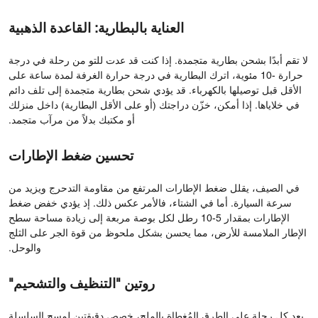
العناية بالبطارية: القاعدة الذهبية
لا تقم أبدًا بشحن بطارية متجمدة. إذا كنت قد عدت للتو من رحلة في درجة
حرارة -10 مئوية، اترك البطارية في درجة حرارة الغرفة لمدة ساعة على
الأقل قبل توصيلها بالكهرباء. قد يؤدي شحن بطارية متجمدة إلى تلف دائم
في خلاياها. إذا أمكن، خزّن دراجتك (أو على الأقل البطارية) داخل منزلك
أو مكتبك بدلاً من مرآب متجمد.
تحسين ضغط الإطارات
في الصيف، يقلل ضغط الإطارات المرتفع من مقاومة التدحرج ويزيد من
سرعة السيارة. أما في الشتاء، فالأمر عكس ذلك. إذ يؤدي خفض ضغط
الإطارات بمقدار 5-10 رطل لكل بوصة مربعة إلى زيادة مساحة سطح
الإطار الملامسة للأرض، مما يحسن بشكل ملحوظ من قوة الجر على الثلج
والوحل.
روتين "التنظيف والتشحيم"
بعد كل رحلة على الطرق المُغطاة بالملح، خصص دقيقتين لمسح السلسلة