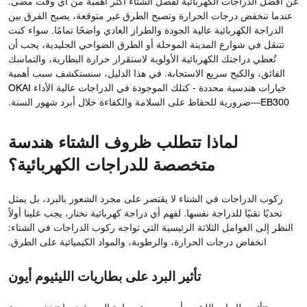
عن أفضل الدراجات الكهربائية لفصل الشتاء أكثر أهمية من أي وقت مضى.
عندما تنخفض درجات الحرارة وتصبح الطرق غير متوقعة، يصبح الفرق بين
الدراجة الكهربائية عالية الجودة والطراز العادي واضحًا تمامًا. سواء كنت
تتنقل في شوارع المدينة الموحلة أو الطرق الضواحي الجليدية، يجب أن
تُعطي دراجتك الكهربائية الأولوية لاستقرار حرارة البطارية، والتماسك
الفائق، والكبح سريع الاستجابة. في هذا الدليل، سنستكشف سبب أهمية
خيارات هندسية محددة - كتلك الموجودة في الدراجات عالية الأداء
OKAI
EB300
—ضرورية للحفاظ على السلامة والكفاءة خلال أبرد شهور السنة.
لماذا تتطلب ظروف الشتاء هندسة
متخصصة للدراجات الكهربائية؟
ركوب الدراجات في الشتاء لا يقتصر على مجرد الشعور بالبرد، بل يمثل
تحديًا تقنيًا للدراجة نفسها. لفهم أي دراجة كهربائية نختار، يجب علينا أولاً
النظر إلى العوامل الثلاثة الرئيسية التي تواجه ركوب الدراجات في الشتاء:
انخفاض درجات الحرارة، والرطوبة، والمواد الكيميائية على الطرق.
تأثير البرد على بطاريات الليثيوم أيون