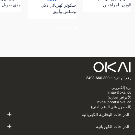
الوزن للمراهقين
مدى طويل
سكوتر كهربائي ذكي
الجهد
وسلس وأنيق
36 فولت
وقت الشحن
6 ساعات
المقنن
السعة
10.4 أمبير/
معلمات
42 فولت / 2
المقدرة
ساعة
الشحن
أمبير
إطارات
مقاس
تفريغ الهواء
أقصى
100 كجم
الإطار
مقاس 10
حمولة
بوصات
رقم الهاتف: 1-800-660-3498
بريد إلكتروني:
nihao@okai.co
(لأغراض تجارية)
b2bsupport@okai.co
(للحصول على الدعم الفني)
الدراجات البخارية الكهربائية
ES400A
الدراجات الكهربائية