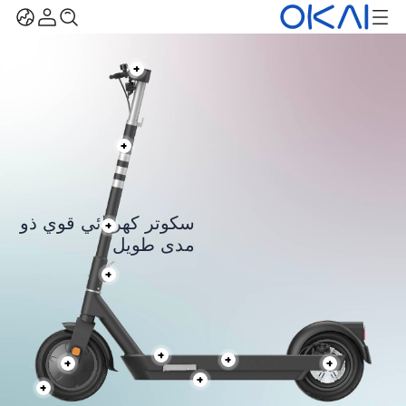
سكوتر كهربائي قوي ذو
مدى طويل