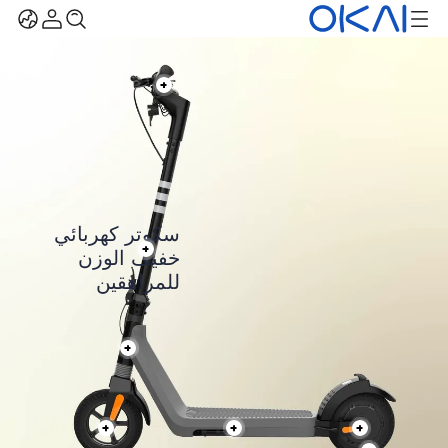
سكوتر كهربائي
خفيف الوزن
للمراهقين