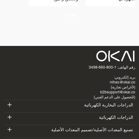
رقم الهاتف: 1-800-660-3498
بريد إلكتروني:
nihao@okai.co
(لأغراض تجارية)
b2bsupport@okai.co
(للحصول على الدعم الفني)
الدراجات البخارية الكهربائية
ES400A
الدراجات الكهربائية
EB100B
تصنيع المعدات الأصلية/تصميم المعدات الأصلية
ES410