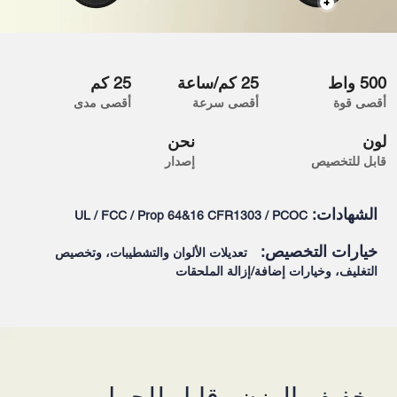
500 واط
25 كم/ساعة
25 كم
أقصى قوة
أقصى سرعة
أقصى مدى
لون
نحن
قابل للتخصيص
إصدار
الشهادات:
UL / FCC / Prop 64&16 CFR1303 / PCOC
خيارات التخصيص:
تعديلات الألوان والتشطيبات، وتخصيص
التغليف، وخيارات إضافة/إزالة الملحقات
خفيف الوزن وقابل للحمل