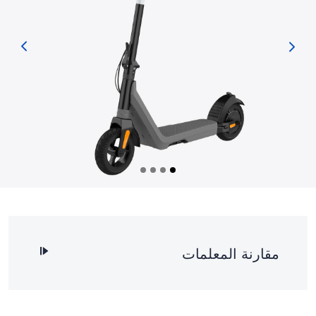
مقارنة المعلمات
رمز المنتج
SV1
أقصى
إصدار
نحن
25 كم/ساعة
سرعة