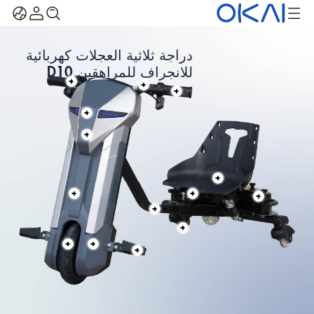
دراجة ثلاثية العجلات كهربائية
للانجراف للمراهقين D10