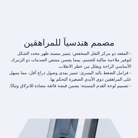
مصمم هندسياً للمراهقين
- المقعد ذو مركز الثقل المنخفض: يتميز بمسند ظهر محدد الشكل
لتوفير ملاءمة مثالية للجسم، بينما يضمن ممتص الصدمات ذو الزنبرك
الأساسي الراحة ويقلل من خطر الانقلاب.
- فرامل الضغط باليد اليسرى: تتميز بمدى وصول ذراع أقل، مما يسهل
على المراهقين ذوي الأيدي الصغيرة التحكم بها.
- تصميم لوحة القدم المسننة: يضمن قبضة فائقة مضادة للانزلاق وثباتًا.