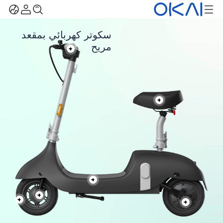
سكوتر كهربائي بمقعد
مريح