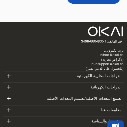
رقم الهاتف: 1-800-660-3498
بريد إلكتروني:
nihao@okai.co
(لأغراض تجارية)
b2bsupport@okai.co
(للحصول على الدعم الفني)
الدراجات البخارية الكهربائية
ES400A
الدراجات الكهربائية
EB100B
تصنيع المعدات الأصلية/تصميم المعدات الأصلية
ES410
SV3
معلومات عنا
EB300
ES600P
مقدمة
الشروط والسياسة
BV5
EB100B V3
ES700