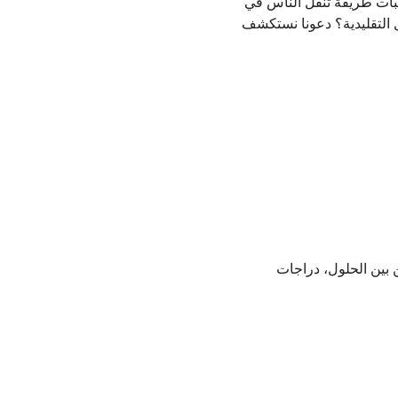
مركبات طريقة تنقل الناس في
قل التقليدية؟ دعونا نستكشف
 بين الحلول، دراجات