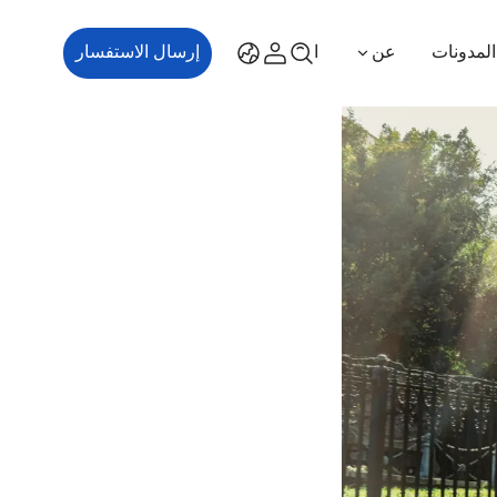
المدونات
عن
اتصل بنا
إرسال الاستفسار
ES700
ES