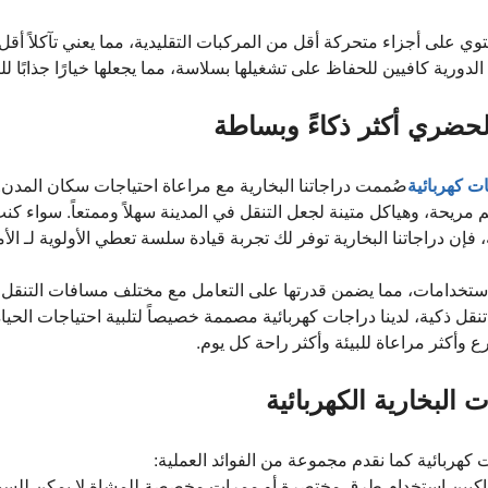
حتوي على أجزاء متحركة أقل من المركبات التقليدية، مما يعني تآكلاً أقل
دورية كافيين للحفاظ على تشغيلها بسلاسة، مما يجعلها خيارًا جذابًا ل
لحضري أكثر ذكاءً وبساطة
ت كهربائية
صُممت دراجاتنا البخارية مع مراعاة احتياجات سكان المدن. تت
م مريحة، وهياكل متينة لجعل التنقل في المدينة سهلاً وممتعاً. سواء كن
ن دراجاتنا البخارية توفر لك تجربة قيادة سلسة تعطي الأولوية لـ الأما
استخدامات، مما يضمن قدرتها على التعامل مع مختلف مسافات التنقل
قل ذكية، لدينا دراجات كهربائية مصممة خصيصاً لتلبية احتياجات الحياة
وأكثر مراعاة للبيئة وأكثر راحة كل يوم.
 البخارية الكهربائية
 كهربائية كما نقدم مجموعة من الفوائد العملية:
راكبين استخدام طرق مختصرة أو ممرات مخصصة للمشاة لا يمكن للسيار