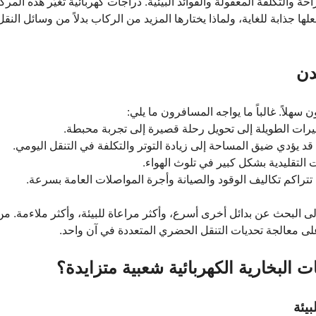
احة والتكلفة المعقولة والفوائد البيئية. دراجات كهربائية تُغيّر هذه ال
ها جذابة للغاية، ولماذا يختارها المزيد من الركاب بدلاً من وسائل الن
دن
ون سهلاً. غالباً ما يواجه المسافرون ما يلي:
يرات الطويلة إلى تحويل رحلة قصيرة إلى تجربة محبطة.
قد يؤدي ضيق المساحة إلى زيادة التوتر والتكلفة في التنقل اليومي.
التقليدية بشكل كبير في تلوث الهواء.
تراكم تكاليف الوقود والصيانة وأجرة المواصلات العامة بسرعة.
 البحث عن بدائل أخرى أسرع، وأكثر مراعاة للبيئة، وأكثر ملاءمة. من
 على معالجة تحديات التنقل الحضري المتعددة في آن واحد.
 البخارية الكهربائية شعبية متزايدة؟