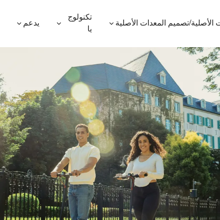
تكنولوج
 الأصلية/تصميم المعدات الأصلية
يدعم
يا
600P
ES410
ES400AV2