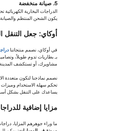
5. صيانة منخفضة
الدراجات البخارية الكهربائية ت
يكون الشحن المنتظم والصيانة ال
أوكاي: جعل التنقل ا
في أوكاي، نصمم منتجاتنا
دراجا
بـ بطاريات تدوم طويلاً، وتصامي
مشاويرك، أو تستكشف المدينة، فإ
نصمم نماذجنا لتكون متعددة ال
تحكم سهلة الاستخدام وميزات تن
يساعدك على التنقل بشكل أسرع 
مزايا إضافية للدراجات
ما وراء جوهرهم المزايا، دراجات
مرونة في المسارات
: يمكن لل