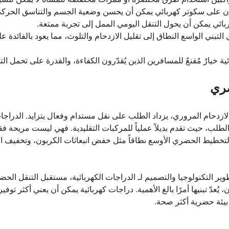
زن على سكوتر كهربائي يمكن أن يحسن وضعية الجسم والتناسق الحركي
ائي يمكن أن يحول التنقل اليومي الممل إلى تجربة ممتعة.
التبني الواسع النطاق إلى تقليل الازدحام والتلوث، مما يعود بالفائدة على
ة خيارٌ مُقنعٌ للمسافرين الذين يُقدّرون الكفاءة، والقدرة على تحمل الت
ضري
ازدحام المروري، يزداد الطلب على نقل مستدام وفعال يتزايد. الدراجات 
الطلب، حيث تقدم بديلاً عملياً للمركبات التقليدية. فهي ليست مريحة ف
لتخطيط الحضري الأوسع نطاقاً مثل خفض انبعاثات الكربون، وتخفيف الا
ر التكنولوجيا والتصميم لـ الدراجات الكهربائية، مستقبل التنقل الحضري
يُعدّ تبنيها أمرًا بالغ الأهمية. دراجات كهربائية يمكن أن يعني أكثر تو
بيئة حضرية أكثر صحة.