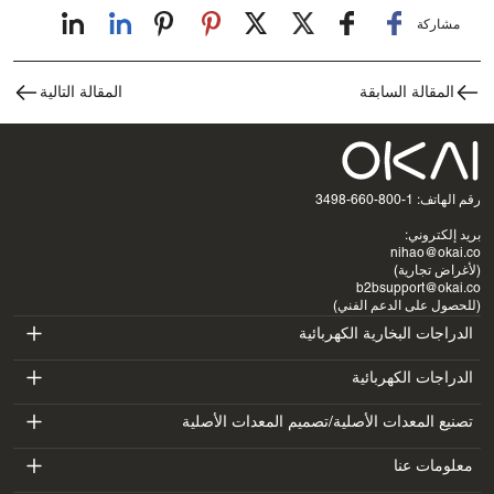
مشاركة
المقالة السابقة
المقالة التالية
رقم الهاتف: 1-800-660-3498
بريد إلكتروني:
nihao@okai.co
(لأغراض تجارية)
b2bsupport@okai.co
(للحصول على الدعم الفني)
الدراجات البخارية الكهربائية
ES400A
الدراجات الكهربائية
EB100B
تصنيع المعدات الأصلية/تصميم المعدات الأصلية
ES410
SV3
معلومات عنا
EB300
ES600P