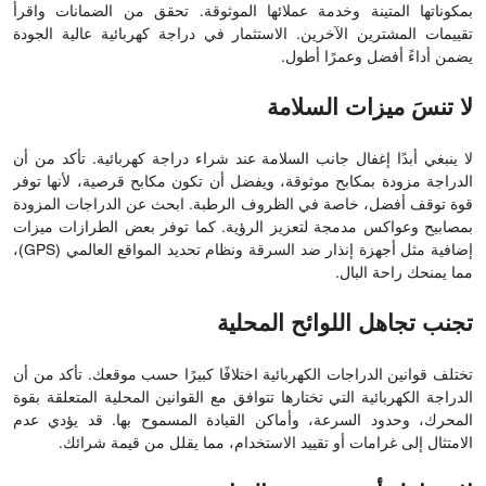
بمكوناتها المتينة وخدمة عملائها الموثوقة. تحقق من الضمانات واقرأ
تقييمات المشترين الآخرين. الاستثمار في دراجة كهربائية عالية الجودة
يضمن أداءً أفضل وعمرًا أطول.
لا تنسَ ميزات السلامة
لا ينبغي أبدًا إغفال جانب السلامة عند شراء دراجة كهربائية. تأكد من أن
الدراجة مزودة بمكابح موثوقة، ويفضل أن تكون مكابح قرصية، لأنها توفر
قوة توقف أفضل، خاصة في الظروف الرطبة. ابحث عن الدراجات المزودة
بمصابيح وعواكس مدمجة لتعزيز الرؤية. كما توفر بعض الطرازات ميزات
إضافية مثل أجهزة إنذار ضد السرقة ونظام تحديد المواقع العالمي (GPS)،
مما يمنحك راحة البال.
تجنب تجاهل اللوائح المحلية
تختلف قوانين الدراجات الكهربائية اختلافًا كبيرًا حسب موقعك. تأكد من أن
الدراجة الكهربائية التي تختارها تتوافق مع القوانين المحلية المتعلقة بقوة
المحرك، وحدود السرعة، وأماكن القيادة المسموح بها. قد يؤدي عدم
الامتثال إلى غرامات أو تقييد الاستخدام، مما يقلل من قيمة شرائك.