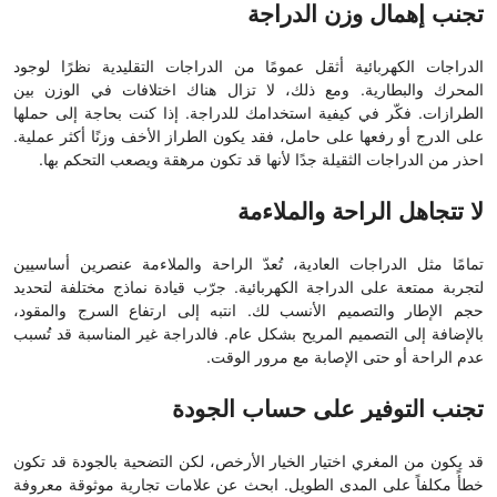
تجنب إهمال وزن الدراجة
الدراجات الكهربائية أثقل عمومًا من الدراجات التقليدية نظرًا لوجود
المحرك والبطارية. ومع ذلك، لا تزال هناك اختلافات في الوزن بين
الطرازات. فكّر في كيفية استخدامك للدراجة. إذا كنت بحاجة إلى حملها
على الدرج أو رفعها على حامل، فقد يكون الطراز الأخف وزنًا أكثر عملية.
احذر من الدراجات الثقيلة جدًا لأنها قد تكون مرهقة ويصعب التحكم بها.
لا تتجاهل الراحة والملاءمة
تمامًا مثل الدراجات العادية، تُعدّ الراحة والملاءمة عنصرين أساسيين
لتجربة ممتعة على الدراجة الكهربائية. جرّب قيادة نماذج مختلفة لتحديد
حجم الإطار والتصميم الأنسب لك. انتبه إلى ارتفاع السرج والمقود،
بالإضافة إلى التصميم المريح بشكل عام. فالدراجة غير المناسبة قد تُسبب
عدم الراحة أو حتى الإصابة مع مرور الوقت.
تجنب التوفير على حساب الجودة
قد يكون من المغري اختيار الخيار الأرخص، لكن التضحية بالجودة قد تكون
خطأً مكلفاً على المدى الطويل. ابحث عن علامات تجارية موثوقة معروفة