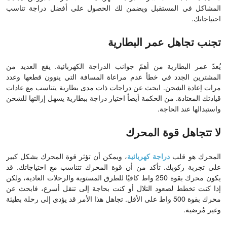
المشاكل في المستقبل ويضمن لك الحصول على أفضل دراجة تناسب
احتياجاتك.
تجنب تجاهل عمر البطارية
يُعدّ عمر البطارية من أهمّ جوانب الدراجة الكهربائية. يقع العديد من
المشترين الجدد في خطأ عدم مراعاة المسافة التي ينوون قطعها وعدد
مرات إعادة الشحن. ابحث عن دراجات ذات مدى بطارية يتناسب مع عادات
قيادتك المعتادة. من الحكمة أيضاً اختيار دراجة ببطارية يسهل إزالتها للشحن
واستبدالها عند الحاجة.
لا تتجاهل قوة المحرك
المحرك هو قلب
دراجة كهربائية
، ويمكن أن تؤثر قوة المحرك بشكل كبير
على تجربة ركوبك. تأكد من أن قوة المحرك تتناسب مع احتياجاتك. قد
يكون محرك بقوة 250 واط كافيًا للطرق المستوية والرحلات العادية، ولكن
إذا كنت تخطط لصعود التلال أو كنت بحاجة إلى تنقل أسرع، فابحث عن
محرك بقوة 500 واط على الأقل. تجاهل هذا الأمر قد يؤدي إلى رحلة بطيئة
وغير مُرضية.