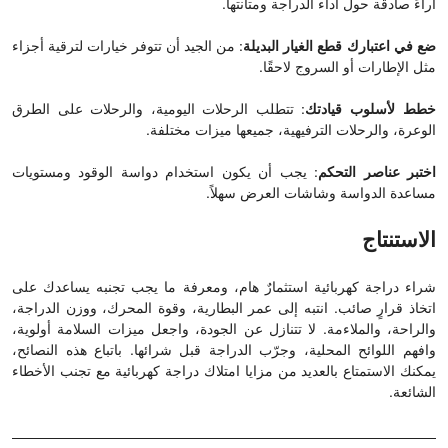
آراءً صادقة حول أداء الدراجة ومتانتها.
ضع في اعتبارك قطع الغيار البديلة
: من الجيد أن تتوفر خيارات لترقية أجزاء
مثل الإطارات أو السروج لاحقًا.
خطط لأسلوب قيادتك
: تتطلب الرحلات اليومية، والرحلات على الطرق
الوعرة، والرحلات الترفيهية، جميعها ميزات مختلفة.
اختبر عناصر التحكم
: يجب أن يكون استخدام دواسة الوقود ومستويات
مساعدة الدواسة وشاشات العرض سهلاً.
الاستنتاج
شراء دراجة كهربائية استثمارٌ هام، ومعرفة ما يجب تجنبه يساعدك على
اتخاذ قرارٍ صائب. انتبه إلى عمر البطارية، وقوة المحرك، ووزن الدراجة،
والراحة، والملاءمة. لا تتنازل عن الجودة، واجعل ميزات السلامة أولوية،
وافهم اللوائح المحلية، وجرّب الدراجة قبل شرائها. باتباع هذه النصائح،
يمكنك الاستمتاع بالعديد من مزايا امتلاك دراجة كهربائية مع تجنب الأخطاء
الشائعة.