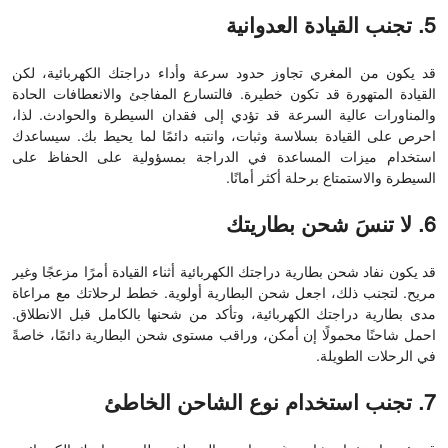
5. تجنب القيادة العدوانية
قد يكون من المغري تجاوز حدود سرعة وأداء دراجتك الكهربائية، لكن
القيادة المتهورة قد تكون خطيرة. فالتسارع المفاجئ والانعطافات الحادة
والمناورات عالية السرعة قد تؤدي إلى فقدان السيطرة والحوادث. لذا،
احرص على القيادة بسلاسة وثبات، وانتبه دائمًا لما يحيط بك. سيساعدك
استخدام ميزات المساعدة في الدراجة بمسؤولية على الحفاظ على
السيطرة والاستمتاع برحلة أكثر أمانًا.
6. لا تنسَ شحن بطاريتك
قد يكون نفاد شحن بطارية دراجتك الكهربائية أثناء القيادة أمرًا مزعجًا وغير
مريح. لتجنب ذلك، اجعل شحن البطارية أولوية. خطط لرحلاتك مع مراعاة
مدى بطارية دراجتك الكهربائية، وتأكد من شحنها بالكامل قبل الانطلاق.
احمل شاحنًا محمولًا إن أمكن، وراقب مستوى شحن البطارية دائمًا، خاصةً
في الرحلات الطويلة.
7. تجنب استخدام نوع الشاحن الخاطئ