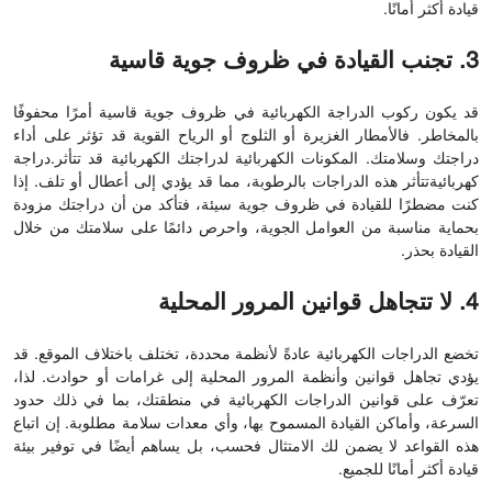
قيادة أكثر أمانًا.
3. تجنب القيادة في ظروف جوية قاسية
قد يكون ركوب الدراجة الكهربائية في ظروف جوية قاسية أمرًا محفوفًا
بالمخاطر. فالأمطار الغزيرة أو الثلوج أو الرياح القوية قد تؤثر على أداء
دراجتك وسلامتك. المكونات الكهربائية لدراجتك الكهربائية قد تتأثر.
دراجة
كهربائية
تتأثر هذه الدراجات بالرطوبة، مما قد يؤدي إلى أعطال أو تلف. إذا
كنت مضطرًا للقيادة في ظروف جوية سيئة، فتأكد من أن دراجتك مزودة
بحماية مناسبة من العوامل الجوية، واحرص دائمًا على سلامتك من خلال
القيادة بحذر.
4. لا تتجاهل قوانين المرور المحلية
تخضع الدراجات الكهربائية عادةً لأنظمة محددة، تختلف باختلاف الموقع. قد
يؤدي تجاهل قوانين وأنظمة المرور المحلية إلى غرامات أو حوادث. لذا،
تعرّف على قوانين الدراجات الكهربائية في منطقتك، بما في ذلك حدود
السرعة، وأماكن القيادة المسموح بها، وأي معدات سلامة مطلوبة. إن اتباع
هذه القواعد لا يضمن لك الامتثال فحسب، بل يساهم أيضًا في توفير بيئة
قيادة أكثر أمانًا للجميع.