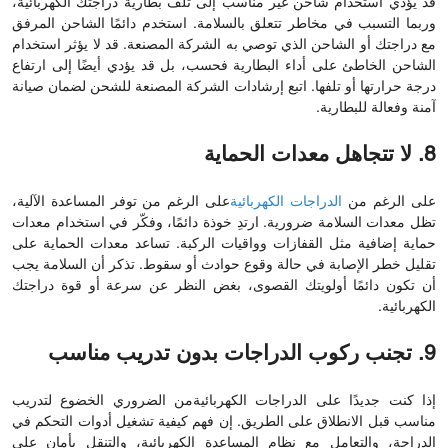
قد يؤدي استخدام شاحن غير مناسب إلى تلف بطارية دراجتك الكهربائية،
وربما التسبب في مخاطر تتعلق بالسلامة. استخدم دائمًا الشاحن المرفق
مع دراجتك أو الشاحن الذي توصي به الشركة المصنعة. قد لا يؤثر استخدام
الشاحن الخاطئ على أداء البطارية فحسب، بل قد يؤدي أيضًا إلى ارتفاع
درجة حرارتها أو تلفها. اتبع إرشادات الشركة المصنعة للشحن لضمان صيانة
آمنة وفعالة للبطارية.
8. لا تتجاهل معدات الحماية
على الرغم من
الدراجات الكهربائية
على الرغم من توفر المساعدة الآلية،
تظل معدات السلامة ضرورية. ارتدِ خوذة دائمًا، وفكّر في استخدام معدات
حماية إضافية مثل القفازات وواقيات الركبة. تساعد معدات الحماية على
تقليل خطر الإصابة في حالة وقوع حوادث أو سقوط. تذكر أن السلامة يجب
أن تكون دائمًا أولويتك القصوى، بغض النظر عن سرعة أو قوة دراجتك
الكهربائية.
9. تجنب ركوب الدراجات بدون تدريب مناسب
إذا كنت جديدًا على
الدراجات الكهربائية
من الضروري الخضوع لتدريب
مناسب قبل الانطلاق على الطريق. إن فهم كيفية تشغيل أدوات التحكم في
الدراجة، والتعامل مع نظام المساعدة الكهربائية، والتنقل بأمان على