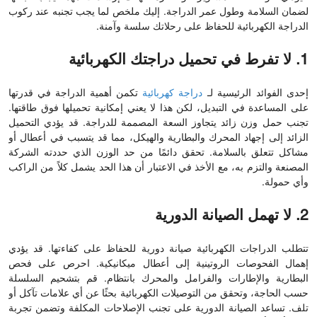
لضمان السلامة وطول عمر الدراجة. إليك ملخص لما يجب تجنبه عند ركوب
الدراجة الكهربائية للحفاظ على رحلاتك سلسة وآمنة.
1. لا تفرط في تحميل دراجتك الكهربائية
إحدى الفوائد الرئيسية لـ
دراجة كهربائية
تكمن أهمية الدراجة في قدرتها
على المساعدة في التبديل، لكن هذا لا يعني إمكانية تحميلها فوق طاقتها.
تجنب حمل وزن زائد يتجاوز السعة المصممة للدراجة. قد يؤدي التحميل
الزائد إلى إجهاد المحرك والبطارية والهيكل، مما قد يتسبب في أعطال أو
مشاكل تتعلق بالسلامة. تحقق دائمًا من حد الوزن الذي حددته الشركة
المصنعة والتزم به، مع الأخذ في الاعتبار أن هذا الحد يشمل كلاً من الراكب
وأي حمولة.
2. لا تهمل الصيانة الدورية
تتطلب الدراجات الكهربائية صيانة دورية للحفاظ على كفاءتها. قد يؤدي
إهمال الفحوصات الروتينية إلى أعطال ميكانيكية. احرص على فحص
البطارية والإطارات والفرامل والمحرك بانتظام. قم بتشحيم السلسلة
حسب الحاجة، وتحقق من التوصيلات الكهربائية بحثًا عن أي علامات تآكل أو
تلف. تساعد الصيانة الدورية على تجنب الإصلاحات المكلفة وتضمن تجربة