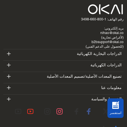
رقم الهاتف: 1-800-660-3498
بريد إلكتروني:
nihao@okai.co
(لأغراض تجارية)
b2bsupport@okai.co
(للحصول على الدعم الفني)
الدراجات البخارية الكهربائية
ES400A
الدراجات الكهربائية
EB100B
تصنيع المعدات الأصلية/تصميم المعدات الأصلية
ES410
SV3
معلومات عنا
EB300
ES600P
مقدمة
الشروط والسياسة
BV5
EB100B V3
ES700
شروط الخدمة
معمل
DK1
استفسر
سياسة الخصوصية
المدونات
SS4