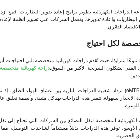
 الدراجات الكهربائية تطوير برامج إعادة تدوير البطاريات. فمع ازدياد
 البطاريات وإعادة تدويرها. وتعمل الشركات على تطوير أنظمة لإعادة 
لاقتصاد الدائري.
خصصة لكل احتياج
تنوعًا متزايدًا، حيث تُقدم دراجات كهربائية متخصصة تلبي احتياجات أنو
 المدن يشكلون الشريحة الأكبر من السوق،
دراجة كهربائية متخصصة
دين.
الدراجات الجبلية الكهربائية (eMTBs) تزداد شعبية الدراجات النارية بين عشاق الهواء ا
 الانحدار بسهولة. تتميز هذه الدراجات بهياكل متينة، وأنظمة تعليق عال
الوعرة.
ت الكهربائية المخصصة لنقل البضائع بين الشركات التي تحتاج إلى نق
الأوسع، توفر هذه الدراجات بديلاً مستداماً لشاحنات التوصيل، مم
طق الحضرية.