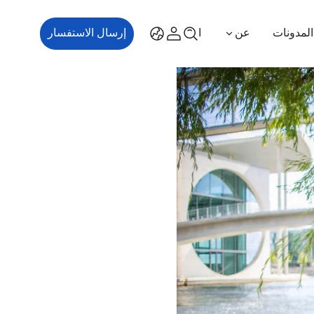
المدونات
عن
اتصل بنا
إرسال الاستفسار
ES700
ES