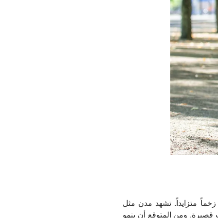
خماً متزايداً. تشهد مدن مثل
 قصيرة. ومن المتوقع أن ينمو