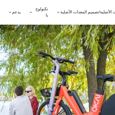
تكنولوج
 الأصلية/تصميم المعدات الأصلية
يدعم
يا
600P
ES410
ES400AV2