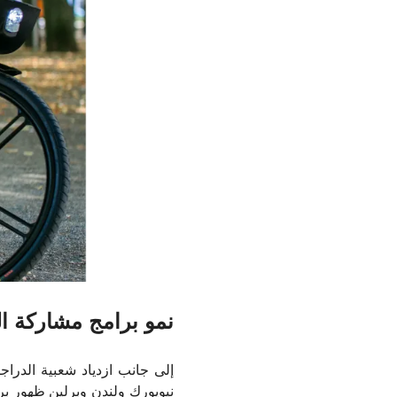
نمو برامج مشاركة ال
إلى جانب ازدياد شعبية الدراج
نيويورك ولندن وبرلين ظهور بر