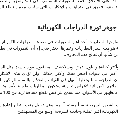
دًا على الإطلاق. فمع التطورات المستمرة في التكنولوجيا والتصم
اية. دعونا نتعمق في الاتجاهات والابتكارات التي ستُحدد ملامح قطاع ا
جوهر ثورة الدراجات الكهربائية
ولوجيا البطاريات أحد أهم التطورات في صناعة الدراجات الكهربائية.
 هو مدى سير البطاريات وعمرها الافتراضي. إلا أن التطورات في بطاري
من شأنها أن تعالج هذه المخاوف.
أكثر كفاءة وأطول عمرًا. ويستكشف المصنّعون مواد جديدة مثل الجرا
بر في عبوات أصغر حجمًا وأكثر إحكامًا. ولن تؤدي هذه الابتكارا
وزن الدراجة، مما يجعلها أسهل في القيادة والتحكم. بالنسبة للراكبي
تهم الكهربائية لأغراض تجارية، ستكون البطاريات طويلة الأمد بمثابة
ر في الأسواق، مما يسمح للراكبين بقطع مسافة تزيد عن 100 ميل بشحنة واحدة.
ت الشحن السريع تحسناً مستمراً، مما يعني تقليل وقت انتظار إعادة
الكهربائية أكثر عملية وجاذبية لشريحة أوسع من المستهلكين.