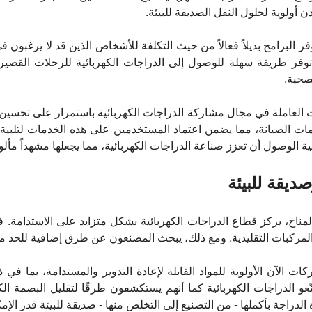
دن أولوية لحلول النقل الصديقة للبيئة.
ر البرامج بديلاً فعالاً من حيث التكلفة للأشخاص الذين قد لا يرغبون ف
توفر طريقة سهلة للوصول إلى الدراجات الكهربائية للرحلات القصير
صحية.
العاملة في مجال مشاركة الدراجات الكهربائية باستمرار على تحسين ب
ت الصيانة، مما يضمن اعتماد المستخدمين على هذه الخدمات لتلبية اح
 الوصول أن تعزز صناعة الدراجات الكهربائية، مما يجعلها مشهداً مألوف
ديقة للبيئة
مناخ، يركز قطاع الدراجات الكهربائية بشكل متزايد على الاستدامة. فال
من المركبات التقليدية. ومع ذلك، يبحث المصنعون عن طرق إضافية للحد من 
كات الآن الأولوية للمواد القابلة لإعادة التدوير والمستدامة، بما في 
ّعو الدراجات الكهربائية كما أنهم يستكشفون طرقًا لتقليل البصمة الكر
لدراجة بأكملها - من التصنيع إلى التخلص منها - صديقة للبيئة قدر الإم