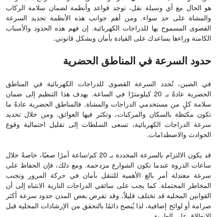
هو الحال مع أي وسيلة نقل، توجد قواعد وأنظمة لضمان سلامة الركاب
والمشاة على حد سواء. ومن أهم جوانب هذه الأنظمة تحديد السرعة
القصوى المسموح بها للدراجات الكهربائية. إن فهم هذه الحدود والأسباب
الكامنة وراءها يساعدك على القيادة بأمان وبشكل قانوني.
حدود السرعة في المناطق الحضرية
في الصين، تُحدد السرعة القصوى للدراجات الكهربائية في المناطق
الحضرية عادةً بـ 20 كيلومترًا في الساعة. يهدف هذا التنظيم إلى ضمان
سلامة كلٍ من مستخدمي الدراجات والمشاة. فالمناطق الحضرية عادةً ما
تكون مكتظة بالسكان والمركبات، وتكثر فيها العوائق. ومن خلال تحديد
سرعة الدراجات الكهربائية، تسعى السلطات إلى تقليل احتمالية وقوع
الحوادث والاصطدامات.
قد يكون الالتزام بالسرعة المحددة بـ 20 كم/ساعة أمرًا صعبًا، خاصةً خلال
ساعات الذروة عندما تكون الشوارع مزدحمة. ومع ذلك، فإن الحفاظ على
سرعة معتدلة أمر بالغ الأهمية للتنقل بأمان في حركة المرور وتجنب
المخاطر المحتملة. كما يجب على سائقي الدراجات النارية الانتباه إلى أن
القوانين المحلية قد تختلف قليلاً، وقد تفرض بعض المدن حدود سرعة أكثر
صرامة أو لوائح إضافية، لذا يُنصح دائمًا بالتحقق من الإرشادات المحلية قبل
الانطلاق على الطريق.