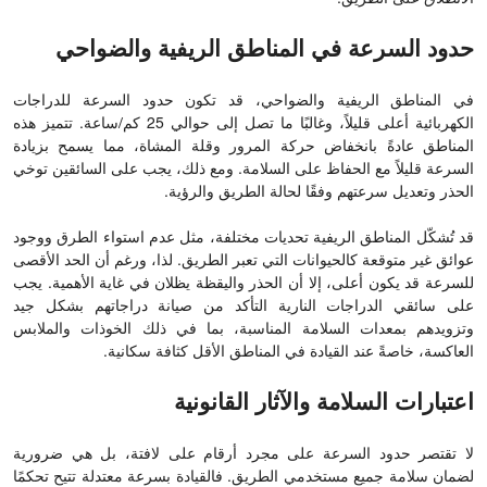
حدود السرعة في المناطق الريفية والضواحي
في المناطق الريفية والضواحي، قد تكون حدود السرعة للدراجات
الكهربائية أعلى قليلاً، وغالبًا ما تصل إلى حوالي 25 كم/ساعة. تتميز هذه
المناطق عادةً بانخفاض حركة المرور وقلة المشاة، مما يسمح بزيادة
السرعة قليلاً مع الحفاظ على السلامة. ومع ذلك، يجب على السائقين توخي
الحذر وتعديل سرعتهم وفقًا لحالة الطريق والرؤية.
قد تُشكّل المناطق الريفية تحديات مختلفة، مثل عدم استواء الطرق ووجود
عوائق غير متوقعة كالحيوانات التي تعبر الطريق. لذا، ورغم أن الحد الأقصى
للسرعة قد يكون أعلى، إلا أن الحذر واليقظة يظلان في غاية الأهمية. يجب
على سائقي الدراجات النارية التأكد من صيانة دراجاتهم بشكل جيد
وتزويدهم بمعدات السلامة المناسبة، بما في ذلك الخوذات والملابس
العاكسة، خاصةً عند القيادة في المناطق الأقل كثافة سكانية.
اعتبارات السلامة والآثار القانونية
لا تقتصر حدود السرعة على مجرد أرقام على لافتة، بل هي ضرورية
لضمان سلامة جميع مستخدمي الطريق. فالقيادة بسرعة معتدلة تتيح تحكمًا