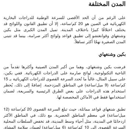
المدن المختلفة
على الرغم من أن الحد الأقصى للسرعة الوطنية للدراجات البخارية
الكهربائية في الصين هو 20 كم/ساعة، إلا أن تطبيق القانون واللوائح قد
يختلف اختلافًا كبيرًا باختلاف المدينة. تميل المدن الكبرى مثل بكين
وشنغهاي وقوانغتشو إلى تطبيق قواعد ولوائح أكثر صرامة، بينما قد تتبنى
المدن الصغيرة نهجًا أكثر تساهلاً.
بكين وشنغهاي
فرضت بكين وشنغهاي، وهما من أكبر المدن الصينية وأكثرها تقدماً من
الناحية التكنولوجية، لوائح صارمة على الدراجات الكهربائية. ففي بكين،
على سبيل المثال، غالباً ما تُحدد السرعة القصوى للدراجات الكهربائية بـ 15
كم/ساعة (9 ميل/ساعة) في المناطق المزدحمة. إضافةً إلى ذلك، يُحظر
استخدام هذه الدراجات على بعض الطرق الرئيسية والسريعة، لضمان
استخدامها فقط في الأماكن المخصصة لها.
تطبق شنغهاي قواعد مماثلة، حيث تبلغ السرعة القصوى 20 كم/ساعة (12
ميل/ساعة) في معظم المناطق الحضرية. مع ذلك، في المناطق الأكثر
ازدحامًا في المدينة، مثل أحياء وسط المدينة، قد تخفض السلطات المحلية
السرعة القصوى إلى 10 كم/ساعة (6 ميل/ساعة) لضمان سلامة المشاة.