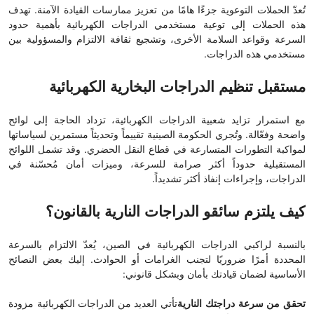
تُعدّ الحملات التوعوية جزءًا هامًا من تعزيز ممارسات القيادة الآمنة. تهدف
هذه الحملات إلى توعية مستخدمي الدراجات الكهربائية بأهمية حدود
السرعة وقواعد السلامة الأخرى، وتشجيع ثقافة الالتزام والمسؤولية بين
مستخدمي هذه الدراجات.
مستقبل تنظيم الدراجات البخارية الكهربائية
مع استمرار تزايد شعبية الدراجات الكهربائية، تزداد الحاجة إلى لوائح
واضحة وفعّالة. وتُجري الحكومة الصينية تقييماً وتحديثاً مستمرين لسياساتها
لمواكبة التطورات المتسارعة في قطاع النقل الحضري. وقد تشمل اللوائح
المستقبلية حدوداً أكثر صرامة للسرعة، وميزات أمان مُحسّنة في
الدراجات، وإجراءات إنفاذ أكثر تشديداً.
كيف يلتزم سائقو الدراجات النارية بالقانون؟
بالنسبة لراكبي الدراجات الكهربائية في الصين، يُعدّ الالتزام بالسرعة
المحددة أمرًا ضروريًا لتجنب الغرامات أو الحوادث. إليك بعض النصائح
الأساسية لضمان قيادتك بأمان وبشكل قانوني:
تحقق من سرعة دراجتك النارية
تأتي العديد من الدراجات الكهربائية مزودة