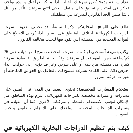
بعداد سرعة مدمج يُظهر سرعتك الحالية. إذا لم تكن دراجتك مزودة بواحد،
ففكر في استخدام تطبيق على هاتفك الذكي لتتبع سرعتك. تأكد من أنك
دائمًا ضمن الحد القانوني للسرعة في منطقتك.
اطلع على اللوائح المحلية
كما ذكرنا سابقاً، قد تختلف حدود السرعة
للدراجات الكهربائية باختلاف المناطق في الصين. لذا، يُرجى الاطلاع على
القواعد المحددة في المنطقة التي تقود فيها لتجنب مخالفة القانون.
اركب بسرعة آمنة
حتى لو كانت السرعة المحددة تسمح لك بالقيادة حتى 25
كم/ساعة، فمن المهم تعديل سرعتك وفقًا لحالة الطريق. فالقيادة بسرعة
كبيرة في منطقة مزدحمة أو على طريق وعر قد تؤدي إلى حوادث. لذا،
احرص دائمًا على القيادة بسرعة تسمح لك بالتفاعل مع العوائق المفاجئة أو
تغيرات حركة المرور.
استخدم المسارات المخصصة
: تحتوي العديد من المدن في الصين على
مسارات أو ممرات مخصصة للدراجات الكهربائية. التزم بهذه المناطق قدر
الإمكان لتجنب الاصطدام بالمشاة والمركبات الأخرى. كما أن القيادة في
مسارات الدراجات المخصصة تساعدك على الالتزام بالقانون وتجنب
العقوبات.
كيف يتم تنظيم الدراجات البخارية الكهربائية في