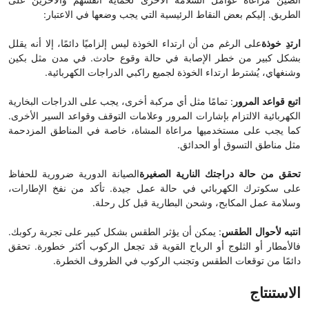
الصين مراعاة عوامل السلامة الأخرى لحماية أنفسهم والآخرين على
الطريق. إليكم بعض النقاط الرئيسية التي يجب وضعها في الاعتبار:
ارتدِ خوذة
على الرغم من أن ارتداء الخوذة ليس إلزاميًا دائمًا، إلا أنه يقلل
بشكل كبير من خطر الإصابة في حالة وقوع حادث. في مدن مثل بكين
وشنغهاي، يُشترط ارتداء الخوذة لجميع راكبي الدراجات الكهربائية.
اتبع قواعد المرور
: تمامًا مثل أي مركبة أخرى، يجب على الدراجات البخارية
الكهربائية الالتزام بإشارات المرور وعلامات التوقف وقواعد السير الأخرى.
كما يجب على مستخدميها مراعاة المشاة، خاصة في المناطق المزدحمة
مثل مناطق التسوق أو الحدائق.
تحقق من حالة دراجتك النارية الصغيرة
الصيانة الدورية ضرورية للحفاظ
على سكوترك الكهربائي في حالة عمل جيدة. تأكد من نفخ الإطارات،
وسلامة عمل المكابح، وشحن البطارية قبل كل رحلة.
انتبه لأحوال الطقس
: يمكن أن يؤثر الطقس بشكل كبير على تجربة ركوبك.
فالأمطار أو الثلوج أو الرياح القوية قد تجعل الركوب أكثر خطورة. تحقق
دائمًا من توقعات الطقس وتجنب الركوب في الظروف الخطرة.
الاستنتاج