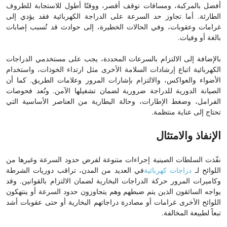
أفضل بالمركبة، ومسافات توقف أقصر، ووقتًا أطول للاستجابة للظروف
الطارئة. أما تجاوز حد السرعة على الدراجة الكهربائية فقد يؤدي إلى
غرامات وعقوبات، وفي الحالات الخطيرة، إلى حوادث قد تُسبب إصابات
بالغة أو وفيات.
بالإضافة إلى الالتزام بالسرعات المحددة، يجب على مستخدمي الدراجات
الكهربائية اتباع إرشادات السلامة الأخرى مثل ارتداء الخوذات، واستخدام
الأضواء والعواكس، والالتزام بإشارات المرور وعلامات الطريق. كما أن
الصيانة الدورية للدراجة ضرورية لضمان تشغيلها الآمن. وتُعد فحوصات
الفرامل، وضغط الإطارات، وحالة البطارية من العناصر الأساسية التي
تحتاج إلى عناية منتظمة.
الإنفاذ والامتثال
نفّذت السلطات الصينية إجراءات متنوعة لفرض حدود السرعة وغيرها من
اللوائح لـ
دراجات كهربائية
في العديد من المدن، تراقب دوريات الشرطة
وكاميرات المرور حركة الدراجات البخارية لضمان الالتزام بالقوانين. وقد
يواجه السائقون الذين يتم ضبطهم وهم يتجاوزون حدود السرعة أو ينتهكون
اللوائح الأخرى غرامات أو مصادرة دراجاتهم البخارية أو حتى عقوبات أشد
تبعاً لطبيعة المخالفة.