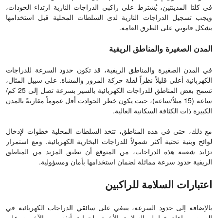
في كلتا المدينتين، يُشترط على راكبي الدراجات النارية ارتداء الخوذات،
ويجب تسجيل الدراجات النارية لدى السلطات المحلية قبل استخدامها
بشكل قانوني على الطرق العامة.
المدن الصغيرة والمناطق الريفية
في المدن الصغيرة والمناطق الريفية، قد تكون حدود السرعة للدراجات
الكهربائية أعلى قليلاً نظراً لقلة حركة المرور والمشاة. على سبيل المثال،
تسمح بعض المناطق للدراجات الكهربائية بالسير بسرعة تصل إلى 25 كم/
ساعة (15 ميلاً/ساعة)، حيث يكون خطر الحوادث أقل عموماً مقارنةً بالمدن
الكبيرة ذات الكثافة السكانية العالية.
مع ذلك، حتى في هذه المناطق، تتخذ السلطات المحلية خطوات لإدخال
لوائح وبنية تحتية أكثر شمولاً للدراجات البخارية الكهربائية. ومع استمرار
تزايد شعبية هذه الدراجات، من المتوقع أن تطبق المزيد من المناطق
الريفية حدود سرعة مماثلة لضمان استخدامها بأمان ومسؤولية.
اعتبارات السلامة للراكبين
بالإضافة إلى حدود السرعة، ينبغي على سائقي الدراجات الكهربائية في