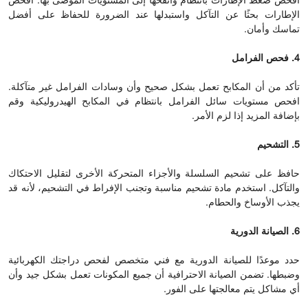
افحص ضغط الإطارات بانتظام وانفخها إلى المستويات الموصى بها. افحص
الإطارات بحثًا عن التآكل واستبدلها عند الضرورة للحفاظ على أفضل
تماسك وأمان.
4. فحص الفرامل
تأكد من أن المكابح تعمل بشكل صحيح وأن وسادات الفرامل غير متآكلة.
افحص مستويات سائل الفرامل بانتظام في المكابح الهيدروليكية وقم
بإضافة المزيد إذا لزم الأمر.
5. التشحيم
حافظ على تشحيم السلسلة والأجزاء المتحركة الأخرى لتقليل الاحتكاك
والتآكل. استخدم مادة تشحيم مناسبة وتجنب الإفراط في التشحيم، لأنه قد
يجذب الأوساخ والحطام.
6. الصيانة الدورية
حدد موعدًا للصيانة الدورية مع فني متخصص لفحص دراجتك الكهربائية
وضبطها. تضمن الصيانة الاحترافية أن جميع المكونات تعمل بشكل جيد وأن
أي مشاكل يتم معالجتها على الفور.