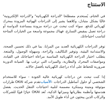
الاستنتاج
في الختام، يُستخدم مصطلحا "الدراجة الكهربائية" و"الدراجة الإلكترونية"
غالبًا بشكل متبادل، وكلاهما يشير إلى الدراجات الهوائية المزودة بمحرك
كهربائي للدفع. سواء كنت تبحث عن دراجة مزودة بمساعدة الدواسة أو
دراجة تعمل بمقبض التسارع، فهناك مجموعة واسعة من الخيارات المتاحة
لتناسب احتياجاتك.
توفر الدراجات الكهربائية العديد من المزايا، بما في ذلك تحسين الصحة،
والاستدامة البيئية، وتوفير التكاليف، والراحة، وسهولة الوصول، والمتعة.
يتطلب اختيار الدراجة الكهربائية المناسبة مراعاة احتياجاتك في القيادة،
ومواصفات المحرك والبطارية، والميزات التي ترغب بها. الصيانة الدورية
ضرورية للحفاظ على أداء دراجتك الكهربائية بأفضل حالاته.
إذا كنت تبحث عن دراجات كهربائية عالية الجودة - سواء للاستخدام
الشخصي أو حلول أساطيل الدراجات -
الأسباب
تقدم شركة OKAI طرازات
موثوقة ومتينة ومبتكرة مصممة لتلبية احتياجات التنقل الحديث. بفضل
هندستها وأنظمة بطارياتها وميزاتها الذكية، تُعد OKAI خيارًا قويًا للشركات
والركاب الذين يبحثون عن أداء طويل الأمد.