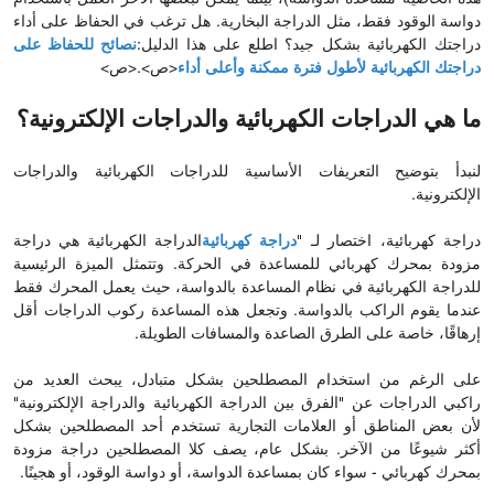
دواسة الوقود فقط، مثل الدراجة البخارية. هل ترغب في الحفاظ على أداء
دراجتك الكهربائية بشكل جيد؟ اطلع على هذا الدليل:
نصائح للحفاظ على
دراجتك الكهربائية لأطول فترة ممكنة وأعلى أداء
<ص>.<ص>
ما هي الدراجات الكهربائية والدراجات الإلكترونية؟
لنبدأ بتوضيح التعريفات الأساسية للدراجات الكهربائية والدراجات
الإلكترونية.
دراجة كهربائية، اختصار لـ "
دراجة كهربائية
الدراجة الكهربائية هي دراجة
مزودة بمحرك كهربائي للمساعدة في الحركة. وتتمثل الميزة الرئيسية
للدراجة الكهربائية في نظام المساعدة بالدواسة، حيث يعمل المحرك فقط
عندما يقوم الراكب بالدواسة. وتجعل هذه المساعدة ركوب الدراجات أقل
إرهاقًا، خاصة على الطرق الصاعدة والمسافات الطويلة.
على الرغم من استخدام المصطلحين بشكل متبادل، يبحث العديد من
راكبي الدراجات عن "الفرق بين الدراجة الكهربائية والدراجة الإلكترونية"
لأن بعض المناطق أو العلامات التجارية تستخدم أحد المصطلحين بشكل
أكثر شيوعًا من الآخر. بشكل عام، يصف كلا المصطلحين دراجة مزودة
بمحرك كهربائي - سواء كان بمساعدة الدواسة، أو دواسة الوقود، أو هجينًا.