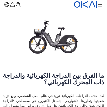
ما الفرق بين الدراجة الكهربائية والدراجة
ذات المحرك الكهربائي؟
لقد أحدثت الدراجات الكهربائية ثورة في عالم النقل الشخصي. ومع تزايد
شعبيتها وتطورها التكنولوجي، يتساءل الكثيرون عن مصطلحي "الدراجة
الإلكترونية" و"الدراجة الكهربائية". هل هما مترادفان، أم أنهما يشيران إلى