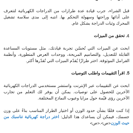
قبل الشراء، جرب قيادة عدة طرازات من الدراجات الكهربائية لتتعرف
على أدائها وراحتها وسهولة التحكم بها. انتبه إلى مدى سلاسة تشغيل
المحرك وثبات الدراجة بشكل عام.
٤. تحقق من الميزات
ابحث عن الميزات التي تُحسّن تجربة قيادتك، مثل مستويات المساعدة
القابلة للتعديل، والتصاميم المريحة، ووحدات العرض المتطورة، وأنظمة
الفرامل الموثوقة. اختر طرازًا يُقدّم الميزات التي تُقدّرها أكثر.
5. اقرأ التقييمات واطلب التوصيات
ابحث عن التقييمات عبر الإنترنت واستشر مستخدمي الدراجات الكهربائية
الآخرين للحصول على توصيات. يمكن أن يوفر لك التعلم من تجارب
الآخرين رؤى قيّمة حول مزايا وعيوب النماذج المختلفة.
إذا كنت قلقًا بشأن حدود الوزن أو اختيار الطراز المناسب بناءً على وزن
جسمك، فيمكن أن يساعدك هذا الدليل:
اختر دراجة كهربائية تناسبك من
حيث الوزن
<ص>.<ص>