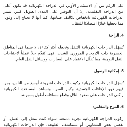
على الرغم من أن الاستثمار الأولي في الدراجة الكهربائية قد يكون أعلى
من الدراجة التقليدية، إلا أن التوفير على المدى الطويل كبير. تتميز
الدراجات الكهربائية بانخفاض تكاليف صيانتها، كما أنها لا تحتاج إلى وقود،
مما يجعلها خيارًا اقتصاديًا للتنقل.
4. الراحة
تُسهّل الدراجات الكهربائية التنقل وتجعله أكثر كفاءة، لا سيما في المناطق
الحضرية ذات الازدحام المروري الشديد. فهي تُقدّم حلاً عملياً لاحتياجات
النقل اليومية، مما يُقلّل الاعتماد على السيارات ووسائل النقل العام.
5. إمكانية الوصول
تُسهّل الدراجات الكهربائية ركوب الدراجات لشريحة أوسع من الناس، بمن
فيهم ذوو الإعاقات الجسدية وكبار السن. وتساعد المساعدة الكهربائية
راكبي الدراجات على صعود التلال وقطع مسافات أطول بسهولة.
6. المرح والمغامرة
ركوب الدراجة الكهربائية تجربة ممتعة. سواء كنت تتنقل إلى العمل، أو
تقضي بعض المشاوير، أو تستكشف الطبيعة، فإن الدراجات الكهربائية