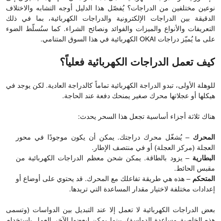
نوعين مختلفين من الدراجات؟ يُفصّل هذا الدليل أوجه التشابه والاختلاف
الدقيقة بين الدراجات الإلكترونية والدراجات الكهربائية، بما في ذلك
التعريفات والأنواع والميزات والفوائد ونصائح الشراء. كما سنُسلّط الضوء
على ما يُميّز دراجات OKAI الكهربائية في هذا السوق المتنامي.
كيف تعمل الدراجات الكهربائية فعلياً؟
للوهلة الأولى، تبدو الدراجة الكهربائية تماماً كالدراجة العادية. لكن يوجد في
هيكلها أو عجلاتها محرك صغير يمنحك دفعة عند الحاجة.
هناك ثلاثة أجزاء أساسية تجعل هذا السحر يحدث:
المحرك
– يُشغّل محرك دراجتك. يمكن أن يكون موجودًا في محور
العجلة (مركز العجلة) أو في منتصف الإطار.
البطارية
– يزود بالطاقة. يمكن شحن معظم الدراجات الكهربائية من
مقبس الحائط.
المتحكم
– هذه هي طريقة تفاعلك مع المحرك. قد يحتوي على أوضاع أو
إعدادات مختلفة لاختيار مقدار المساعدة التي تريدها.
بعض الدراجات الكهربائية لا تعمل إلا عند التبديل بين الدواسات (وتسمى
هذه الخاصية مساعدة الدواسة)، بينما يمكن لبعضها الآخر العمل باستخدام