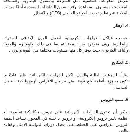
تعرض معلومات أساسية مثل السرعة ومستوى البطارية والمسافة
المقطوعة ومستوى المساعدة. وقد تتضمن الشاشات المتقدمة أيضًا ميزات
الملاحة عبر نظام تحديد المواقع العالمي (GPS) والاتصال.
4. الإطار
صُممت هياكل الدراجات الكهربائية لتحمل الوزن الإضافي للمحرك
والبطارية. وهي متوفرة بمواد مختلفة، بما في ذلك الألومنيوم والفولاذ
وألياف الكربون، حيث يوفر كل منها مستويات مختلفة من القوة والوزن.
5. المكابح
نظراً للسرعات العالية والوزن الكبير للدراجات الكهربائية، فإنها عادةً ما
تكون مجهزة بأنظمة كبح قوية، مثل فرامل الأقراص الهيدروليكية، لضمان
السلامة.
6. نسب التروس
يمكن أن تحتوي الدراجات الكهربائية على تروس ميكانيكية تقليدية، أو
أنظمة تغيير تروس إلكترونية، أو تروس داخلية في المحور. تساعد أنظمة
التروس الدراجين على الحفاظ على معدل دوران الدواسة الأمثل وكفاءة
عالية.