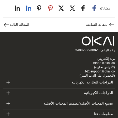
مشاركة
المقالة السابقة
المقالة التالية
رقم الهاتف: 1-800-660-3498
بريد إلكتروني:
nihao@okai.co
(لأغراض تجارية)
b2bsupport@okai.co
(للحصول على الدعم الفني)
الدراجات البخارية الكهربائية
ES400A
الدراجات الكهربائية
EB100B
تصنيع المعدات الأصلية/تصميم المعدات الأصلية
ES410
SV3
معلومات عنا
EB300
ES600P