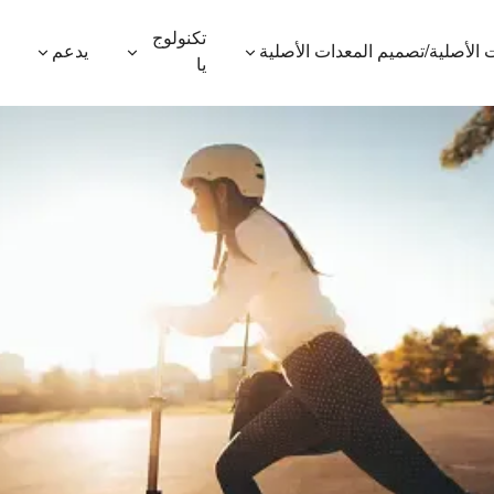
تكنولوج
 الأصلية/تصميم المعدات الأصلية
يدعم
يا
600P
ES410
ES400AV2