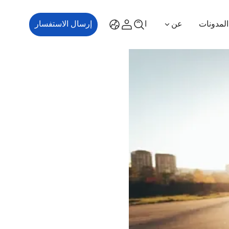
المدونات
عن
اتصل بنا
إرسال الاستفسار
ES700
ES