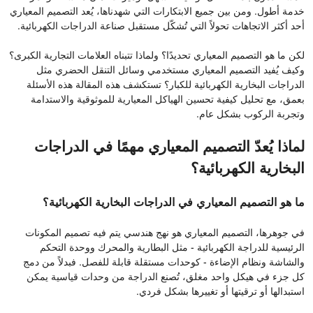
خدمة أطول. ومن بين جميع الابتكارات التي شهدناها، يُعد التصميم المعياري
أحد أكثر الاتجاهات تحولاً التي تُشكّل مستقبل صناعة الدراجات الكهربائية.
لكن ما هو التصميم المعياري تحديدًا؟ ولماذا تتبناه العلامات التجارية الكبرى؟
وكيف يُفيد التصميم المعياري مستخدمي وسائل التنقل الحضري مثل
الدراجات البخارية الكهربائية للكبار؟ تستكشف هذه المقالة هذه الأسئلة
بعمق، مع تحليل كيفية تحسين الهياكل المعيارية للموثوقية والاستدامة
وتجربة الركوب بشكل عام.
لماذا يُعدّ التصميم المعياري مهمًا في الدراجات
البخارية الكهربائية؟
ما هو التصميم المعياري في الدراجات البخارية الكهربائية؟
في جوهرها، التصميم المعياري هو نهج هندسي يتم فيه تصميم المكونات
الرئيسية للدراجة الكهربائية - مثل البطارية والمحرك ووحدة التحكم
والشاشة ونظام الإضاءة - كوحدات مستقلة قابلة للفصل. فبدلاً من دمج
كل جزء في هيكل واحد مغلق، تُصنع الدراجة من وحدات قياسية يمكن
استبدالها أو ترقيتها أو تغييرها بشكل فردي.