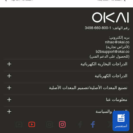
رقم الهاتف: 1-800-660-3498
بريد إلكتروني:
nihao@okai.co
(لأغراض تجارية)
b2bsupport@okai.co
(للحصول على الدعم الفني)
الدراجات البخارية الكهربائية
ES400A
الدراجات الكهربائية
EB100B
تصنيع المعدات الأصلية/تصميم المعدات الأصلية
ES410
SV3
معلومات عنا
EB300
ES600P
مقدمة
الشروط والسياسة
BV5
EB100B V3
ES700
شروط الخدمة
معمل
DK1
استفسر