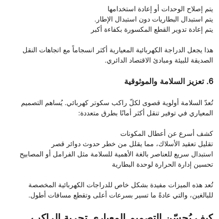
يتم إصلاح الوحدات أو إعادة استخدامها
يتم استبدال البطاريات دون استبدال الإطار.
يتم إعادة تدوير القطع المكسورة بكفاءة أكبر
هذا يجعل الدراجة الكهربائية المعيارية أكثر انسجاماً مع اتجاهات النقل
الصديقة للبيئة ومبادئ الاقتصاد الدائري.
6. تعزيز السلامة والموثوقية
تُعدّ السلامة أولوية قصوى لكلّ راكب سكوتر كهربائي. يُساهم التصميم
المعياري في توفير تنقل أكثر أمانًا بطرق متعددة:
كشف أسرع عن أعطال المكونات
تقليل تعقيد الأسلاك، مما يقلل من خطر حدوث دوائر قصر
استبدال سريع للعناصر بالغة الأهمية للسلامة مثل الفرامل أو المصابيح
تحسين إدارة الحرارة لوحدة البطارية
تُعد هذه الميزات مفيدة بشكل خاص للدراجات الكهربائية المخصصة
للبالغين، والتي عادةً ما تسير بسرعات أعلى وتقطع مسافات أطول.
كيف يُحسّن التصميم المعياري تجربة الراكب