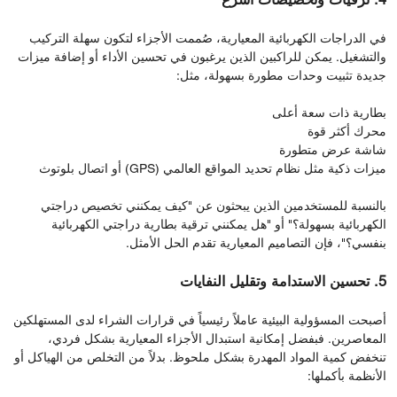
4. ترقيات وتخصيصات أسرع
في الدراجات الكهربائية المعيارية، صُممت الأجزاء لتكون سهلة التركيب
والتشغيل. يمكن للراكبين الذين يرغبون في تحسين الأداء أو إضافة ميزات
جديدة تثبيت وحدات مطورة بسهولة، مثل:
بطارية ذات سعة أعلى
محرك أكثر قوة
شاشة عرض متطورة
ميزات ذكية مثل نظام تحديد المواقع العالمي (GPS) أو اتصال بلوتوث
بالنسبة للمستخدمين الذين يبحثون عن "كيف يمكنني تخصيص دراجتي
الكهربائية بسهولة؟" أو "هل يمكنني ترقية بطارية دراجتي الكهربائية
بنفسي؟"، فإن التصاميم المعيارية تقدم الحل الأمثل.
5. تحسين الاستدامة وتقليل النفايات
أصبحت المسؤولية البيئية عاملاً رئيسياً في قرارات الشراء لدى المستهلكين
المعاصرين. فبفضل إمكانية استبدال الأجزاء المعيارية بشكل فردي،
تنخفض كمية المواد المهدرة بشكل ملحوظ. بدلاً من التخلص من الهياكل أو
الأنظمة بأكملها: