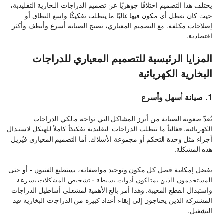
يختلف هذا التصميم اختلافًا جوهريًا عن تصميم الدراجات البخارية التقليدية،
حيث كان تعطل أي مكون فيها غالبًا ما يتطلب تفكيكًا واسع النطاق أو
إصلاحات مكلفة. مع التصميم المعياري، تصبح الصيانة أسرع وأنظف وأكثر
اقتصادية.
المزايا الرئيسية للتصميم المعياري للدراجات
البخارية الكهربائية
1. صيانة أسهل وأسرع
تُعدّ صعوبة الصيانة من أبرز المشاكل التي تواجه مالكي الدراجات
الكهربائية. فغالباً ما تتطلب الدراجات التقليدية تفكيكاً كاملاً للهيكل لاستبدال
أجزاء مثل وحدة التحكم أو مجموعة الأسلاك. أما التصميم المعياري فيُزيل
هذه المشكلة.
بفضل إمكانية فصل كل مكون وتوحيد مواصفاته، يستطيع الفنيون - أو حتى
المستخدمون الذين يمتلكون أدوات بسيطة - تشخيص المشكلات بسرعة
واستبدال القطع المعيبة. وهذا أمر بالغ الأهمية لمشغلي أساطيل الدراجات
المشتركة الذين يحتاجون إلى إبقاء أعداد كبيرة من الدراجات البخارية قيد
التشغيل.