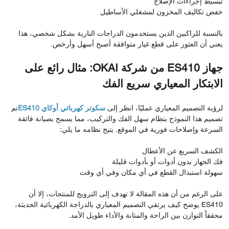
تبسيط إجراءات الإصلاح
خفض تكاليف المخزون لمشغلي الأساطيل
بالنسبة للراكبين الذين يستخدمون الدراجات النارية بشكل شخصي، هذا
يعني أن العثور على قطع غيار متوافقة أصبح أسهل وأرخص.
جهاز ES410 من شركة OKAI: مثال رائع على
الابتكار المعياري سريع الفك
لرؤية التصميم المعياري عمليًا، انظر إلى
سكوتر كهربائي أوكاي ES410
تم
تصميم هذا النموذج بنظام سهل الفك والتركيب، مما يسمح بصيانة فائقة
السرعة وإصلاحات فورية في الموقع. يتيح نظامه ما يلي:
الكشف السريع عن الأعطال
فك الجهاز بدون أدوات أو بأدوات قليلة
سهولة استبدال القطع في أي مكان وفي أي وقت
على الرغم من أن هذه المقالة لا تهدف إلى الترويج للمنتجات، إلا أن
ES410 يوضح كيف يرتقي التصميم المعياري بالدراجة الكهربائية الحديثة،
محققاً التوازن بين الراحة والمتانة والأداء طويل الأمد.