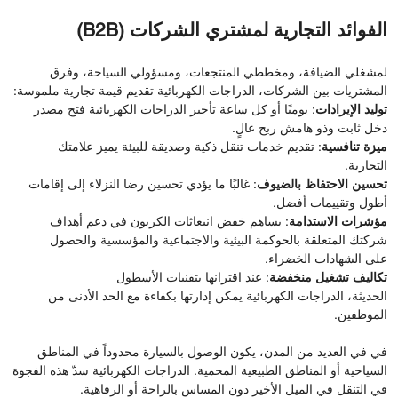
الفوائد التجارية لمشتري الشركات (B2B)
لمشغلي الضيافة، ومخططي المنتجعات، ومسؤولي السياحة، وفرق
المشتريات بين الشركات، الدراجات الكهربائية تقديم قيمة تجارية ملموسة:
توليد الإيرادات
: يوميًا أو كل ساعة تأجير الدراجات الكهربائية فتح مصدر
دخل ثابت وذو هامش ربح عالٍ.
ميزة تنافسية
: تقديم خدمات تنقل ذكية وصديقة للبيئة يميز علامتك
التجارية.
تحسين الاحتفاظ بالضيوف
: غالبًا ما يؤدي تحسين رضا النزلاء إلى إقامات
أطول وتقييمات أفضل.
مؤشرات الاستدامة
: يساهم خفض انبعاثات الكربون في دعم أهداف
شركتك المتعلقة بالحوكمة البيئية والاجتماعية والمؤسسية والحصول
على الشهادات الخضراء.
تكاليف تشغيل منخفضة
: عند اقترانها بتقنيات الأسطول
الحديثة، الدراجات الكهربائية يمكن إدارتها بكفاءة مع الحد الأدنى من
الموظفين.
في في العديد من المدن، يكون الوصول بالسيارة محدوداً في المناطق
السياحية أو المناطق الطبيعية المحمية. الدراجات الكهربائية سدّ هذه الفجوة
في التنقل في الميل الأخير دون المساس بالراحة أو الرفاهية.