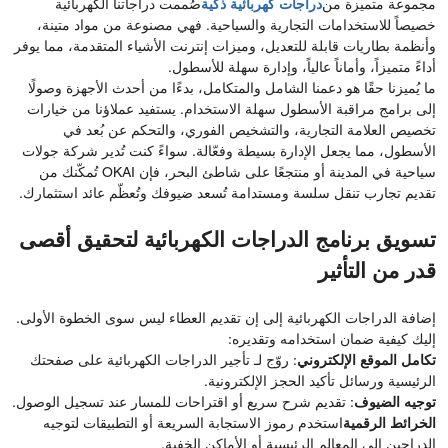
مجموعة متميزة من
دراجات كهربائية ذكية
صُممت دراجاتنا الكهربائية
خصيصاً للاستخدامات التجارية والسياحية. فهي مصنوعة من مواد متينة،
وأنظمة بطاريات قابلة للتعديل، وميزات إنترنت الأشياء المتقدمة، مما يوفر
أداءً متميزاً، وأماناً عالياً، وإدارة سهلة للأسطول.
ما يُميزنا حقًا هو دعمنا الشامل والمتكامل، بدءًا من أحدث الأجهزة وصولًا
إلى برامج مراقبة الأسطول سهلة الاستخدام. يستفيد عملاؤنا من خيارات
تخصيص العلامة التجارية، والتشخيص الفوري، والتحكم عن بُعد في
الأسطول، مما يجعل الإدارة بسيطة وفعّالة. سواءً كنت تُدير شركة جولات
سياحية في المدينة أو منتجعًا على شاطئ البحر، فإن OKAI تُمكّنك من
تقديم تجارب تنقل سلسة ومستدامة تُسعد ضيوفك وتُعظّم عائد استثمارك.
تسويق برنامج الدراجات الكهربائية لتحقيق أقصى
قدر من التأثير
إضافة الدراجات الكهربائية إلى إن تقديم العطاء ليس سوى الخطوة الأولى.
إليك كيفية ضمان استخدامه وتقديره:
تكامل الموقع الإلكتروني
: روّج لـ تأجير الدراجات الكهربائية على صفحتك
الرئيسية ورسائل تأكيد الحجز الإلكترونية.
توجيه الضيوف
: تقديم شرح سريع أو اقتراحات للمسار عند تسجيل الوصول.
الخرائط الرقمية
استخدم رموز الاستجابة السريعة أو التطبيقات لتوجيه
الدراجين إلى المعالم الرئيسية أو الأماكن الخفية.