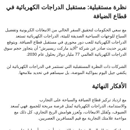
نظرة مستقبلية: مستقبل الدراجات الكهربائية في
قطاع الضيافة
مع سعي الحكومات لتحقيق السفر الخالي من الانبعاثات الكربونية وتفضيل
السياح للوجهات السياحية الصديقة للبيئة، الدراجات الكهربائية تستعد
الدراجات الكهربائية للعب دور محوري في مستقبل قطاع الضيافة. ويتوقع
تقرير حديث صادر عن شركة "ألايد ماركت ريسيرش" أن يتجاوز حجم سوق
الدراجات الكهربائية العالمي 77 مليار دولار بحلول عام 2030.
الشركات ذات النظرة المستقبلية التي تستثمر في الدراجات الكهربائية لن
يكتفي جيل اليوم بمواكبة الموضة، بل سيساهم في تحديد ملامحها.
الأفكار النهائية
مع ازدياد تركيز قطاع الضيافة والسياحة على التجارب
والاستدامة، الدراجات الكهربائية تُمثل فرصة مربحة للجميع. فهي تُسعد
الضيوف، وتُقلل الانبعاثات، وتُعزز هوامش الربح التجاري، كل ذلك مع
مواءمة علامتك التجارية مع قيم المسافرين العصريين.