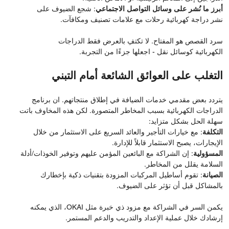
أبرز ما نُشر على وسائل التواصل الاجتماعي
: شجع الضيوف على
نشر دراجة كهربائية رحلات مع علامات تصنيف ومكافآت.
سرد القصص هو المفتاح. لا تكتفِ بالعرض فقط الدراجات
الكهربائية كوسائل نقل - اجعلها جزءًا من التجربة.
التغلب على العوائق الشائعة أمام التبني
يتردد بعض مقدمي خدمات الضيافة في إطلاق منتجاتهم. ان برنامج
الدراجات الكهربائية بسبب المخاطر المتصورة. لكن هذه المخاوف باتت
سهلة الحل بشكل متزايد:
التكلفة
: مع خيارات التأجير والعائد السريع على الاستثمار من خلال
الإيجارات، يصبح الاستثمار قابلاً للإدارة.
المسؤولية
: إن الشراكة مع البائعين المؤمن عليهم وتوفير الخوذات/أدلة
السلامة يقلل من المخاطر.
الصيانة
: تقوم أساطيل المركبات المزودة بتقنيات ذكية بإخطارك
بالمشاكل قبل أن تؤثر على الضيوف.
يكمن السر في الشراكة مع مزود ذي خبرة مثل OKAI، الذي يمكنه
إرشادك خلال عملية الإعداد والتدريب والدعم المستمر.