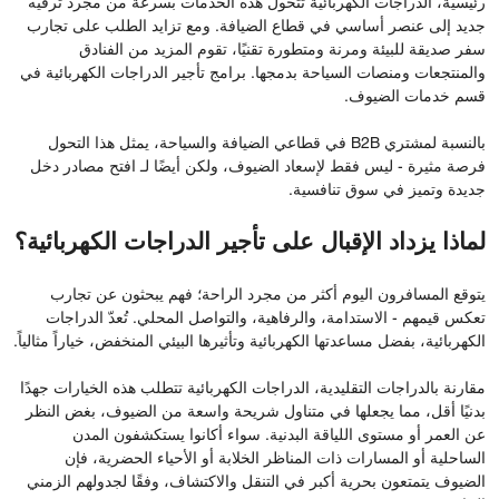
رئيسية، الدراجات الكهربائية تتحول هذه الخدمات بسرعة من مجرد ترفيه
جديد إلى عنصر أساسي في قطاع الضيافة. ومع تزايد الطلب على تجارب
سفر صديقة للبيئة ومرنة ومتطورة تقنيًا، تقوم المزيد من الفنادق
والمنتجعات ومنصات السياحة بدمجها. برامج تأجير الدراجات الكهربائية في
قسم خدمات الضيوف.
بالنسبة لمشتري B2B في قطاعي الضيافة والسياحة، يمثل هذا التحول
فرصة مثيرة - ليس فقط لإسعاد الضيوف، ولكن أيضًا لـ افتح مصادر دخل
جديدة وتميز في سوق تنافسية.
لماذا يزداد الإقبال على تأجير الدراجات الكهربائية؟
يتوقع المسافرون اليوم أكثر من مجرد الراحة؛ فهم يبحثون عن تجارب
تعكس قيمهم - الاستدامة، والرفاهية، والتواصل المحلي. تُعدّ الدراجات
الكهربائية، بفضل مساعدتها الكهربائية وتأثيرها البيئي المنخفض، خياراً مثالياً.
مقارنة بالدراجات التقليدية، الدراجات الكهربائية تتطلب هذه الخيارات جهدًا
بدنيًا أقل، مما يجعلها في متناول شريحة واسعة من الضيوف، بغض النظر
عن العمر أو مستوى اللياقة البدنية. سواء أكانوا يستكشفون المدن
الساحلية أو المسارات ذات المناظر الخلابة أو الأحياء الحضرية، فإن
الضيوف يتمتعون بحرية أكبر في التنقل والاكتشاف، وفقًا لجدولهم الزمني