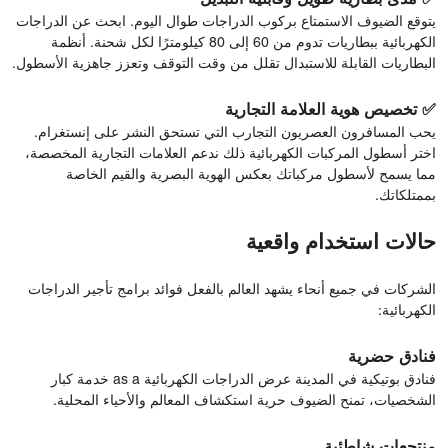
يتوقع الضيوف الاستمتاع بركوب الدراجات طوال اليوم. ابحث عن الدراجات
الكهربائية ببطاريات تدوم من 60 إلى 80 كيلومترًا لكل شحنة. أنظمة
البطاريات القابلة للاستبدال تقلل من وقت التوقف وتعزز جاهزية الأسطول.
✅ تخصيص هوية العلامة التجارية
يحب المسافرون العصريون التجارب التي تستحق النشر على إنستغرام.
اختر أسطول المركبات الكهربائية ذلك ندعم العلامات التجارية المخصصة،
مما يسمح لأسطول مركباتك بعكس الهوية البصرية والقيم الخاصة
بممتلكاتك.
حالات استخدام واقعية
الشركات في جميع أنحاء يشهد العالم بالفعل فوائد برامج تأجير الدراجات
الكهربائية:
فنادق حضرية
فنادق بوتيكية في المدينة عرض الدراجات الكهربائية as a خدمة كبار
الشخصيات، تمنح الضيوف حرية استكشاف المعالم والأحياء المحلية.
منتجعات شاطئية