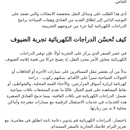
الخاص.
أدى هذا الطلب على وسائل النقل منخفضة الانبعاثات والتي تعتمد على
التوجيه الذاتي إلى إطلاق العديد من الفنادق وهيئات السياحة برامج
الدراجات الكهربائية كما جزء من عروضهم التجريبية.
كيف تُحسّن الدراجات الكهربائية تجربة الضيوف
في عصر السفر الذي يركز على التجربة أولاً، فإن توفير الدراجات
الكهربائية يتجاوز الأمر مجرد النقل، إذ يصبح جزءًا من قصة إقامة الضيوف.
بدلاً من أن يقتصر تنقل المسافرين على سيارات الأجرة أو الحافلات أو
الجولات السياحية سيراً على الأقدام، يمكنهم ركوب... دراجة
كهربائية لزيارة أسواق المزارعين، والأحياء الفنية المحلية، والشواطئ، أو
نقاط المشاهدة على قمم الجبال. غالبًا ما تقدم المنتجعات باقات سياحية
تشمل: الدراجات الكهربائية في باقات العافية، بينما تدمج الفنادق الصغيرة
هذه الخدمات في خدمات الاستقبال الرقمية مع مسارات مقترحة وأماكن
محلية لا بد من زيارتها.
باختصار، الدراجات الكهربائية قم بتدوير دعامة ثابتة انطلق في مغامرة، مع
تعزيز التزام علامتك التجارية بالسفر المستدام.