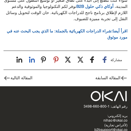
سواء كنت تتطلع إلى البدء على نطاق صغير أو توسيع أسطول على مستوى
المدينة،
أوكاي ذكي
حلول B2B
نوفر لكم التكنولوجيا والموثوقية والدعم
اللازم لإطلاق برنامج ناجح للدراجات الكهربائية. حان الوقت لتحويل وسائل
النقل إلى تجربة مميزة للضيوف.
اقرأ أيضا:
شراء الدراجات الكهربائية بالجملة: ما الذي يجب البحث عنه في
مورد موثوق
مشاركة
المقالة السابقة
المقالة التالية
رقم الهاتف: 1-800-660-3498
بريد إلكتروني:
nihao@okai.co
(لأغراض تجارية)
b2bsupport@okai.co