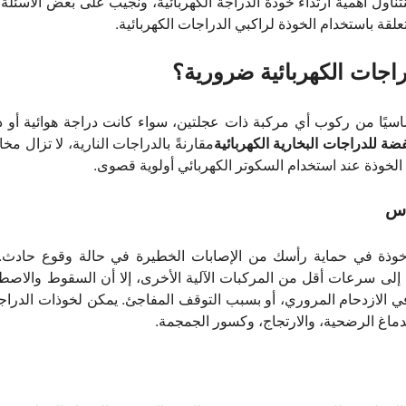
نتناول أهمية ارتداء خوذة الدراجة الكهربائية، ونجيب على بعض الأسئلة 
تعلقة باستخدام الخوذة لراكبي الدراجات الكهربائية.
دراجات الكهربائية ضرورية؟
اسيًا من ركوب أي مركبة ذات عجلتين، سواء كانت دراجة هوائية أو در
للدراجات البخارية الكهربائية
مقارنةً بالدراجات النارية، لا تزال م
الخوذة عند استخدام السكوتر الكهربائي أولوية قصوى.
 خوذة في حماية رأسك من الإصابات الخطيرة في حالة وقوع حادث.
ًا إلى سرعات أقل من المركبات الآلية الأخرى، إلا أن السقوط والاصط
ي الازدحام المروري، أو بسبب التوقف المفاجئ. يمكن لخوذات الدراجات
ماغ الرضحية، والارتجاج، وكسور الجمجمة.