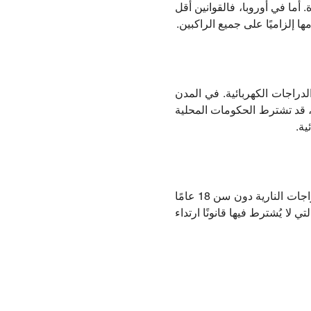
فلوريدا على الراكبين دون سن 18 عامًا ارتداء الخوذة. أما في أوروبا، فالقوانين أقل
ا إلزاميًا على جميع الراكبين.
لدراجات الكهربائية. في المدن
، قد تشترط الحكومات المحلية
ية.
تفرض العديد من السلطات القضائية قيودًا عمرية على استخدام الخوذة. غالبًا ما يُطلب من راكبي الدراجات النارية دون سن 18 عامًا
 لا يُشترط فيها قانونًا ارتداء