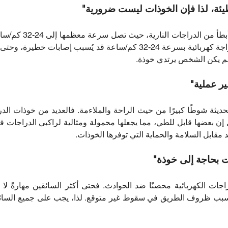
صحيح أن الدراجات الكهرب
من المخاطر. فالسقوط من دراجة كهربائية بسرعة 24-32 كم/ساعة قد يُسب
لم يكن الشخص يرتدي خوذة.
يثة شوطًا كبيرًا من حيث الراحة والملاءمة. فالعديد من خوذات الدرا
 إن بعضها قابل للطي، مما يجعلها محمولة ومثالية لراكبي الدراجات ف
 مقابل السلامة والحماية التي توفرها الخوذات.
راجات الكهربائية محصنًا ضد الحوادث. فحتى أكثر السائقين مهارةً لا
تسبب ظروف الطريق في سقوط غير متوقع. لذا، يجب على جميع السائقي