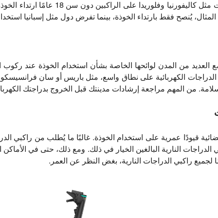
الولايات المتحدة، تشترط ولايات مثل كاليفورنيا و
لمثال، يُنصح فقط بارتداء الخوذة، بينما تفرض دول مثل إسبانيا استخدامه
ضع العديد من المدن لوائحها الخاصة بشأن استخدام الخوذة عند ركوب ا
 الدراجات الكهربائية على نطاق واسع، مثل باريس أو سان فرانسيسكو
لسلامة. من المهم مراجعة إرشادات مدينتك قبل الخروج بدراجتك الكهربائ
ي الدراجات النارية البالغين الخيار في ذلك. ومع ذلك، حتى في الأماكن التي
كيمًا لجميع راكبي الدراجات النارية، بغض النظر عن العمر.