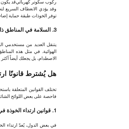
ركوب
سكوتر كهربائي
قد يكون ا
وقد يؤدي الانعطاف السريع لت
توفر الخوذات طبقة حماية إضاف
3. السلامة في المناطق ذات الحركة المرورية الكثيفة
يتنقل العديد من مستخدمي الد
الهوائية. في مثل هذه المناطق
الاصطدام، بل يجعلك أيضاً أكث
هل يُشترط قانونًا ا
تختلف القوانين المتعلقة باستخد
فاحصة على بعض اللوائح الشائعة 
1. قوانين ارتداء الخوذة في مختلف البلدان
في بعض الدول، يُعدّ ارتداء الخ