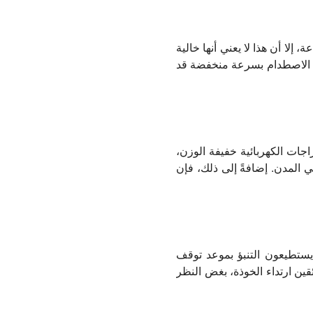
ائية أبطأ من الدراجات النارية، حيث تصل سرعة معظمها إلى 24-32 كم/ساعة، إلا أن هذا لا يعني أنها خالية
ب إصابات خطيرة، وحتى الاصطدام بسرعة منخفضة قد
جات الكهربائية خفيفة الوزن،
ي المدن. إضافةً إلى ذلك، فإن
 يستطيعون التنبؤ بموعد توقف
ن ارتداء الخوذة، بغض النظر