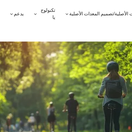
تكنولوج
 الأصلية/تصميم المعدات الأصلية
يدعم
يا
600P
ES410
ES400AV2