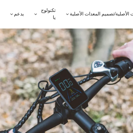
تكنولوج
 الأصلية/تصميم المعدات الأصلية
يدعم
يا
600P
ES410
ES400AV2