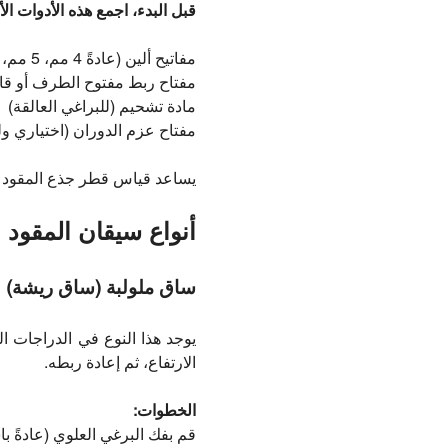
قبل البدء، اجمع هذه الأدوات ال
مفاتيح ألين (عادةً 4 مم، 5 مم، أو 6 مم)
مفتاح ربط مفتوح الطرف أو قابل
مادة تشحيم (للبراغي العالقة)
مفتاح عزم الدوران (اختياري ول
يساعد قياس قطر جذع المقود مس
أنواع سيقان المقود 
ساق ملولبة (ساق ريشة)
يوجد هذا النوع في الدراجات 
الارتفاع، ثم إعادة ربطه.
الخطوات:
قم بفك البرغي العلوي (عادةً باست