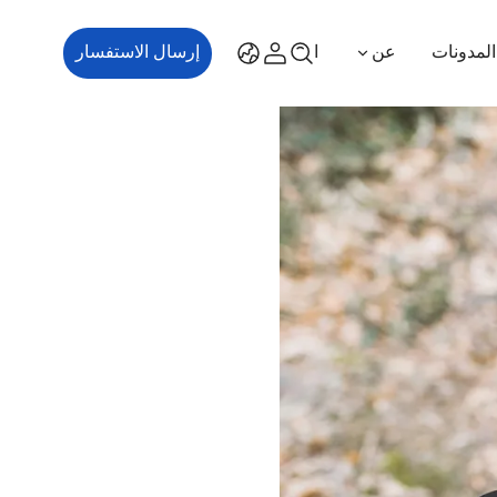
المدونات
عن
اتصل بنا
إرسال الاستفسار
ES700
ES