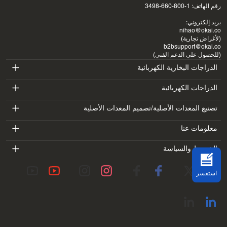
رقم الهاتف: 1-800-660-3498
بريد إلكتروني:
nihao@okai.co
(لأغراض تجارية)
b2bsupport@okai.co
(للحصول على الدعم الفني)
الدراجات البخارية الكهربائية
ES400A
الدراجات الكهربائية
EB100B
تصنيع المعدات الأصلية/تصميم المعدات الأصلية
ES410
SV3
معلومات عنا
EB300
ES600P
مقدمة
الشروط والسياسة
BV5
EB100B V3
ES700
شروط الخدمة
معمل
DK1
استفسر
سياسة الخصوصية
المدونات
SS4
سياسة الاسترداد
عنوان الاتصال
عرض الكل