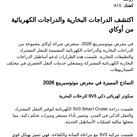
كشك
: A15
اكتشف الدراجات البخارية والدراجات الكهربائية
من أوكاي
في معرض موتوسبرينغ 2026، ستعرض شركة أوكاي مجموعة من
الدراجات البخارية والدراجات الكهربائية المصممة للتنقل المشترك
والتطبيقات التجارية. صُممت هذه الطرازات لدعم أساطيل الدراجات
البخارية الكهربائية المشتركة ومشغلي خدمات النقل الحضري في مختلف
السيناريوهات.
النماذج المميزة في معرض موتوسبرينغ 2026
سكوتر كهربائي ذكي SV3 للرحلات البحرية
صُممت دراجة SV3 Smart Cruise الكهربائية لتوفير التنقل المشترك
والتنقل الذكي في المدن، وتتميز بأداء مستقر وميزات تحكم ذكية، مما
يجعلها مثالية لعمليات الأساطيل الحديثة.
صُممت مركبة SV3 مع مراعاة المتانة والكفاءة، فهي تتميز بهيكل قوي