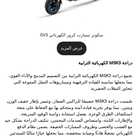
سكوتر سمارت كروز الكهربائي SV3
عرض المزيد
دراجة MSK3 الكهربائية الترابية
تجمع دراجة MSK3 الكهربائية الترابية بين التصميم المدمج والأداء القوي،
مما يجعلها مناسبة للقيادة الترفيهية وسيناريوهات التنقل المتنوعة التي
تتجاوز التنقلات الحضرية.
صُممت دراجة MSK3 خصيصًا للراكبين الصغار، وتتميز بإطار خفيف الوزن
ومتين، مما يوفر تجربة قيادة آمنة ومتحكم بها مع الحفاظ على متعة
استكشاف الطرق الوعرة. بفضل استجابة دواسة الوقود السريعة،
والإطارات الثابتة، وامتصاص الصدمات المحسن، تتكيف الدراجة بشكل جيد
مع العشب والحصى وظروف المسارات الخفيفة. يضمن نظام الدفع
الكهربائي تشغيلًا هادئًا وصيانة منخفضة، مما يجعلها خيارًا مثاليًا للمبتدئين