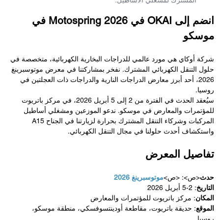
المشترك لمشغلي الأساطيل.
انضم إلى OKAI في Motospring 2026 في
موسكو
شركة أوكاي هي مورد عالمي للدراجات البخارية الكهربائية، متخصصة في
حلول التنقل الكهربائي المشترك. نفخر بمشاركتنا في معرض موتوسبرينغ
2026، أحد أبرز معارض الدراجات النارية والدراجات ذات العجلتين في
روسيا.
سيُعقد الحدث في الفترة من 2 إلى 5 أبريل 2026، في مركز باتريوت
للمؤتمرات والمعارض في موسكو. ندعو الموزعين ومشغلي أساطيل
المركبات وشركاء التنقل المشترك بحرارة لزيارتنا في الجناح A15
واستكشاف أحدث حلولنا في مجال التنقل الكهربائي.
تفاصيل المعرض
حدث
<ص>: <ص>
موتوسبرينغ 2026
التاريخ
: 2-5 أبريل 2026
المكان
: مركز باتريوت للمؤتمرات والمعارض
الموقع
: حديقة باتريوت، مقاطعة أودينتسوفسكي، منطقة موسكو،
روسيا