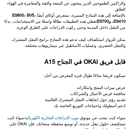
والراكبين الطموحين الذين يبحثون عن المتعة والثقة والمغامرة في الهواء
الطلق.
بالإضافة إلى هذه النماذج المميزة، ستعرض أوكاي أيضًا
ES800، BV5،
ES410، وES700
تغطي هذه التطبيقات نطاقًا واسعًا من الاستخدامات، بدءًا
من التنقل داخل المدينة وحتى ركوب الدراجات على الطرق الوعرة.
يمكن للزوار استكشاف كيف تدعم هذه النماذج برامج التنقل المشترك،
والتنقل الحضري، وعمليات الأساطيل عبر سيناريوهات مختلفة.
قابل فريق OKAI في الجناح A15
سيكون فريقنا متاحًا طوال فترة المعرض من أجل:
عرض ميزات المنتج وابتكاراته
مناقشة فرص الأعمال والشراكات
تقديم رؤى حول اتجاهات التنقل المشترك العالمية
ادعم أسطولك واحتياجات التوزيع الخاصة بك
سواء كنت تبحث عن موثوق
مورد الدراجات البخارية الكهربائية
سواء كنت
تستكشف حلول تنقل جديدة، أو توسع محفظة منتجاتك، فإن OKAI على