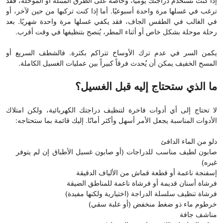
إذا كنت تستخدم دراجتك يوميًا، وخاصة على الطرق المبتلة أو الموحلة، فقد
ترغب في غسلها مرة واحدة أسبوعيًا. أما إذا كنت تركبها من حين لآخر، أو
في الغالب في الطقس الجاف، فقد يكفي غسلها مرة واحدة شهريًا. بعد
رحلة موحلة بشكل خاص أو أثناء المطر، يُنصح بتنظيفها في وقت أقرب.
يكمن السر في عدم ترك الأوساخ تتراكم بكثرة. فالشطف السريع أو
المسح الخفيف يمكن أن يُحدث فرقاً كبيراً بين عمليات الغسيل الكاملة.
ما الذي ستحتاج إليه قبل الغسيل؟
لا تحتاج إلى أي أدوات فاخرة لتنظيف دراجتك الكهربائية، ولكن امتلاك
الأدوات المناسبة يجعل الأمر أسهل وأكثر أمانًا. إليك قائمة بما ستحتاجه:
دلو من الماء الدافئ
صابون لطيف مناسب للدراجات (أو صابون غسيل الأطباق إن لم يتوفر
غيره)
إسفنجة ناعمة أو قطعة قماش من الألياف الدقيقة
فرشاة أسنان قديمة أو فرشاة ناعمة للمناطق الضيقة
فرشاة تنظيف سلسلة الدراجة (اختيارية ولكنها مفيدة)
خرطوم ماء ذو ​​ضغط منخفض (أو علبة سقي)
مناشف جافة