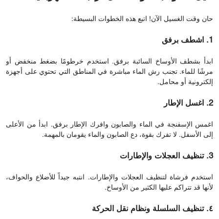
حان وقت الغسيل الآن! اتبع هذه الخطوات البسيطة:
1. اشطف برفق
ابدأ بشطف الأوساخ السائبة برفق. استخدم خرطومًا بضغط منخفض أو
مرشًا للماء. تجنب رش الماء مباشرة في المناطق التي تحتوي على أجهزة
إلكترونية أو محامل.
2. اغسل الإطار
اغمس الإسفنجة في الماء والصابون وافرك الإطار برفق. ابدأ من الأعلى
إلى الأسفل. لا تفرك بقوة، دع الصابون والماء يقومان بالمهمة.
3. تنظيف العجلات والإطارات
استخدم فرشاة لتنظيف العجلات والإطارات. انتبه جيداً للأضلاع والحواف،
لأنها قد تتراكم عليها الكثير من الأوساخ.
٤. تنظيف السلسلة ونظام نقل الحركة