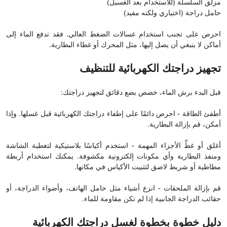
مزلق السلسلة (للاستخدام بعد الغسيل)
حامل دراجة (اختياري ولكنه مفيد)
احرص على تجنب استخدام غسالات الضغط العالي. فقد تدفع الماء إلى
أماكن لا ينبغي أن يصل إليها، مثل المحرك أو غطاء البطارية.
تجهيز دراجتك الكهربائية للتنظيف
قبل البدء برش الماء، خصص بضع دقائق لتجهيز دراجتك:
أطفئ الطاقة - احرص دائمًا على إطفاء دراجتك الكهربائية قبل غسلها. وإذا
أمكن، قم بإزالة البطارية.
أغلق أو غطِّ الأجزاء المهمة - استخدم أكياسًا بلاستيكية لتغطية الشاشة
ومنفذ البطارية وأي مكونات إلكترونية مكشوفة. يمكنك استخدام أربطة
مطاطية أو شريط لاصق لتثبيت الأكياس في مكانها.
قم بإزالة الملحقات - انزع أشياء مثل حامل الهاتف، وأضواء الدراجة، أو
حقائب الدراجة الجانبية إذا لم تكن مقاومة للماء.
دليل خطوة بخطوة لغسل دراجتك الكهربائية