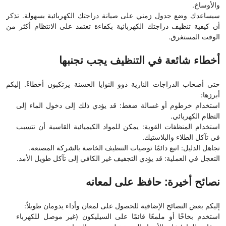
والأوساخ.
سيساعدك وضع جدول زمني على صيانة دراجتك الكهربائية بسهولة. تذكر
أن كيفية تنظيف دراجتك الكهربائية بكفاءة تعتمد على الانتظام أكثر من
الوقت المستغرق.
أخطاء شائعة في التنظيف يجب تجنبها
حتى أصحاب الدراجات النارية ذوو النوايا الحسنة يرتكبون أخطاءً. إليكم
أبرزها:
استخدام خرطوم أو غسالة ضغط: قد يؤدي ذلك إلى دخول الماء إلى
النظام الكهربائي.
استخدام المنظفات القوية: يمكن للمواد الكيميائية القاسية أن تتسبب
في تآكل الطلاء والبلاستيك.
تجاهل الدليل: اتبع دائمًا توصيات التنظيف الخاصة بالشركة المصنعة.
التعجل في العملية: قد يؤدي التجفيف غير الكافي إلى تآكل طويل الأمد.
نصائح أخيرة: حافظ على لمعانه
إليكم بعض النصائح الإضافية للحصول على لمعان وأداء يدومان طويلاً:
استخدم بخاخًا أو ملمعًا قائمًا على السيليكون (غير موصل للكهرباء