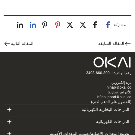
مشاركة
المقالة السابقة
المقالة التالية
رقم الهاتف: 1-800-660-3498
بريد إلكتروني:
nihao@okai.co
(لأغراض تجارية)
b2bsupport@okai.co
(للحصول على الدعم الفني)
الدراجات البخارية الكهربائية
ES400A
الدراجات الكهربائية
EB100B
تصنيع المعدات الأصلية/تصميم المعدات الأصلية
ES410