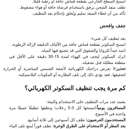
امسح السطح الخارجي بقطعة قماش جافة أو رطبة قليلاً.
نظف منفذ الشحن برفق باستخدام فرشاة جافة أو هواء مضغوط.
تأكد من أن غطاء المنفذ سليم ويُغلق بإحكام بعد التنظيف.
جفف وافحص
بعد تنظيف كل شيء:
امسح السكوتر بقطعة قماش جافة من الألياف الدقيقة لإزالة الرطوبة.
انتبه جيداً للزوايا والشقوق التي قد تتجمع فيها المياه.
اترك السكوتر ليجف في الهواء لمدة 15-30 دقيقة على الأقل في
منطقة مظللة قبل تشغيله.
تحذير:
لا تعرض دراجتك الكهربائية لأشعة الشمس المباشرة أو الحرارة
لتجفيفها، فقد يؤدي ذلك إلى تلف البطارية أو المكونات البلاستيكية.
كم مرة يجب تنظيف السكوتر الكهربائي؟
يعتمد عدد مرات التنظيف على الاستخدام والبيئة:
المسافرون يومياً:
امسحها كل 3-5 رحلات؛ ونظفها تنظيفًا عميقًا مرة
واحدة في الأسبوع.
المستخدمون العرضيون:
نظف كل أسبوعين إلى ثلاثة أسابيع.
بعد المطر أو الاستخدام على الطرق الوعرة:
نظف فوراً لمنع تلف الماء