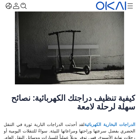
كيفية تنظيف دراجتك الكهربائية: نصائح
سهلة لرحلة لامعة
الدراجات البخارية الكهربائية
لقد أحدثت الدراجات النارية ثورة في التنقل
الحضري بفضل سرعتها وراحتها ومراعاتها للبيئة. سواءً للتنقلات اليومية أو
رحلات نهاية الأسبوع، فهي توفر بديلاً عملياً للسيارات ووسائل النقل العام.