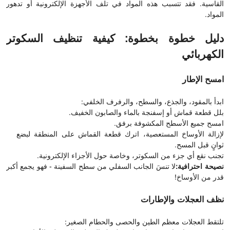
القاسية. فقد تتسبب هذه المواد في تلف الأجهزة الإلكترونية أو تدهور
المواد.
دليل خطوة بخطوة: كيفية تنظيف السكوتر
الكهربائي
امسح الإطار
ابدأ بالمقود، والجذع، والسطح، والرفرف الخلفي:
بلل قطعة قماش أو إسفنجة بالماء والصابون الخفيف.
امسح جميع الأسطح المكشوفة برفق.
لإزالة الأوساخ المستعصية، اترك قطعة القماش على المنطقة لبضع
ثوانٍ قبل المسح.
تجنب نقع أي جزء من السكوتر، وخاصة حول الأجزاء الإلكترونية.
نصيحة احترافية:
لا تنسَ الجانب السفلي من سطح السفينة - فهو يجمع أكبر
قدر من الأوساخ!
نظف العجلات والإطارات
تلتقط العجلات معظم الطين والحصى والحطام الصغير: