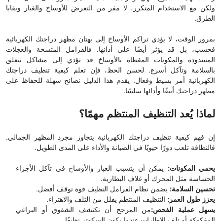
ولكن مع الاستخدام المتكرر، لا مفر من التعرض للأوساخ والغبار وبقايا
الطرق.
بمرور الوقت، لا يؤدي تراكم الأوساخ إلى بهتان مظهر دراجتك الكهربائية
فحسب، بل قد يؤثر أيضًا على أدائها. فالفرامل المتسخة والعجلات
المسدودة والمكونات المغطاة بالأوساخ قد تؤدي إلى مشاكل تتعلق
بالسلامة وتآكل أسرع. لحسن الحظ، فإن تعلم كيفية تنظيف دراجتك
الكهربائية أمر بسيط وفعال. يقدم هذا الدليل نصائح سهلة للحفاظ على
مظهر دراجتك أنيقًا وأدائها سلسًا.
لماذا يُعد التنظيف المنتظم مهمًا؟
إن فهم كيفية تنظيف دراجتك الكهربائية يتجاوز مجرد المظهر الجمالي.
فالنظافة تلعب دورًا حيويًا في الصيانة والأداء على المدى الطويل.
يحمي المكونات:
يمكن أن يتسبب الغبار والأوساخ في تآكل الأجزاء
الحساسة مثل المحرك أو غلاف البطارية.
تحسين السلامة:
يضمن نظام الفرامل النظيف قوة توقف أفضل.
يعزز طول العمر:
التنظيف المنتظم يقلل من التلف والاهتراء.
يسهل عملية الفحص:
من المرجح أن تكتشف الشقوق أو البراغي
المفكوكة أو تلف الإطارات عندما يكون السكوتر نظيفًا.