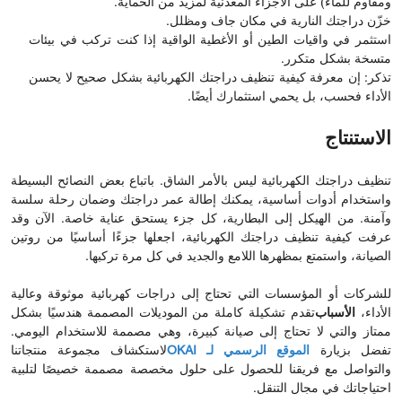
ومقاوم للماء) على الأجزاء المعدنية لمزيد من الحماية.
خزّن دراجتك النارية في مكان جاف ومظلل.
استثمر في واقيات الطين أو الأغطية الواقية إذا كنت تركب في بيئات
متسخة بشكل متكرر.
تذكر: إن معرفة كيفية تنظيف دراجتك الكهربائية بشكل صحيح لا يحسن
الأداء فحسب، بل يحمي استثمارك أيضًا.
الاستنتاج
تنظيف دراجتك الكهربائية ليس بالأمر الشاق. باتباع بعض النصائح البسيطة
واستخدام أدوات أساسية، يمكنك إطالة عمر دراجتك وضمان رحلة سلسة
وآمنة. من الهيكل إلى البطارية، كل جزء يستحق عناية خاصة. الآن وقد
عرفت كيفية تنظيف دراجتك الكهربائية، اجعلها جزءًا أساسيًا من روتين
الصيانة، واستمتع بمظهرها اللامع والجديد في كل مرة تركبها.
للشركات أو المؤسسات التي تحتاج إلى دراجات كهربائية موثوقة وعالية
الأداء،
الأسباب
تقدم تشكيلة كاملة من الموديلات المصممة هندسيًا بشكل
ممتاز والتي لا تحتاج إلى صيانة كبيرة، وهي مصممة للاستخدام اليومي.
تفضل بزيارة
الموقع الرسمي لـ OKAI
لاستكشاف مجموعة منتجاتنا
والتواصل مع فريقنا للحصول على حلول مخصصة مصممة خصيصًا لتلبية
احتياجاتك في مجال التنقل.