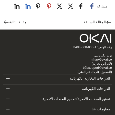
مشاركة
المقالة السابقة
المقالة التالية
رقم الهاتف: 1-800-660-3498
بريد إلكتروني:
nihao@okai.co
(لأغراض تجارية)
b2bsupport@okai.co
(للحصول على الدعم الفني)
الدراجات البخارية الكهربائية
ES400A
الدراجات الكهربائية
EB100B
تصنيع المعدات الأصلية/تصميم المعدات الأصلية
ES410
SV3
معلومات عنا
EB300
ES600P