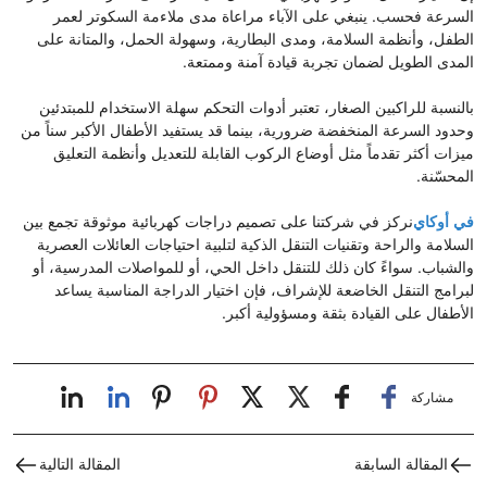
السرعة فحسب. ينبغي على الآباء مراعاة مدى ملاءمة السكوتر لعمر
الطفل، وأنظمة السلامة، ومدى البطارية، وسهولة الحمل، والمتانة على
المدى الطويل لضمان تجربة قيادة آمنة وممتعة.
بالنسبة للراكبين الصغار، تعتبر أدوات التحكم سهلة الاستخدام للمبتدئين
وحدود السرعة المنخفضة ضرورية، بينما قد يستفيد الأطفال الأكبر سناً من
ميزات أكثر تقدماً مثل أوضاع الركوب القابلة للتعديل وأنظمة التعليق
المحسّنة.
في أوكاي
نركز في شركتنا على تصميم دراجات كهربائية موثوقة تجمع بين
السلامة والراحة وتقنيات التنقل الذكية لتلبية احتياجات العائلات العصرية
والشباب. سواءً كان ذلك للتنقل داخل الحي، أو للمواصلات المدرسية، أو
لبرامج التنقل الخاضعة للإشراف، فإن اختيار الدراجة المناسبة يساعد
الأطفال على القيادة بثقة ومسؤولية أكبر.
مشاركة
المقالة السابقة
المقالة التالية