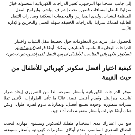
إلى جانب استخدامها الترفيهي، تُعتبر الدراجات الكهربائية المحمولة خيارًا
متزايدًا للتنقل لمسافات قصيرة تحت إشراف مباشر، ولبرامج التنقل
المنظمة للشباب. وتُبدي المدارس والمجمعات السكنية ومبادرات التنقل
العائلية اهتمامًا متزايدًا بالدراجات الخفيفة سهلة الحمل والتخزين والإدارة
الآمنة.
للحصول على مزيد من المعلومات حول تخطيط تنقل الشباب واختيار
الدراجات البخارية المناسبة لأعمارهم، يمكنك أيضًا قراءة:
كيفية اختيار
السكوتر الكهربائي المناسب للأطفال لبرامج التنقل للمراهقين
<ص>.<ص>
كيفية اختيار أفضل سكوتر كهربائي للأطفال من
حيث القيمة
تتوفر الدراجات الكهربائية بأسعار متنوعة، لذا من الضروري إيجاد طراز
يُناسب ميزانيتك ويُقدم أفضل قيمة. غالبًا ما تأتي الطرازات الأغلى ثمنًا
بميزات متطورة، وجودة تصنيع أفضل، وبطاريات تدوم لفترة أطول، ولكن
هناك أيضًا خيارات بأسعار معقولة ذات أداء جيد.
ضع في اعتبارك مدى استخدام طفلك للسكوتر ومستوى مهارته لتحديد
النطاق السعري المناسب. تقدم أوكاي سكوترات كهربائية بأسعار متنوعة،