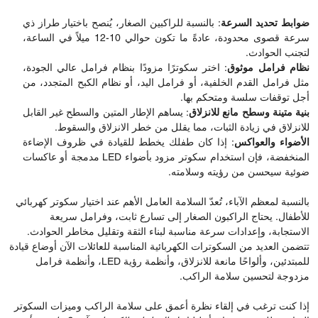
ضوابط تحديد السرعة
: بالنسبة للراكبين الصغار، يُنصح باختيار طراز ذي
سرعة قصوى محدودة، عادةً ما تكون حوالي 10-12 ميلاً في الساعة،
لتجنب الحوادث.
نظام فرامل موثوق
: اختر سكوترًا مزودًا بنظام فرامل عالي الجودة،
مثل فرامل القدم الخلفية، أو فرامل اليد، أو نظام الكبح المتجدد، من
أجل توقفات سلسة ومتحكم بها.
بنية متينة وسطح مانع للانزلاق
: يساهم الإطار المتين والسطح غير القابل
للانزلاق في زيادة الثبات، مما يقلل من خطر الانزلاق والسقوط.
الأضواء والعواكس
: إذا كان طفلك يخطط للقيادة في ظروف الإضاءة
المنخفضة، فإن استخدام سكوتر مزود بأضواء LED مدمجة أو عاكسات
ضوئية سيحسن من رؤيته وسلامته.
بالنسبة لمعظم الآباء، تُعدّ السلامة العامل الأهم عند اختيار سكوتر كهربائي
للأطفال. يحتاج الراكبون الصغار إلى تسارع ثابت، وفرامل سريعة
الاستجابة، وإعدادات سرعة مناسبة لبناء الثقة وتقليل مخاطر الحوادث.
تتضمن العديد من السكوترات الكهربائية المناسبة للعائلات الآن أوضاع قيادة
للمبتدئين، وألواحًا مانعة للانزلاق، وأنظمة رؤية LED، وأنظمة فرامل
مزدوجة لتحسين سلامة الراكب.
إذا كنت ترغب في إلقاء نظرة أعمق على سلامة الراكب وميزات السكوتر