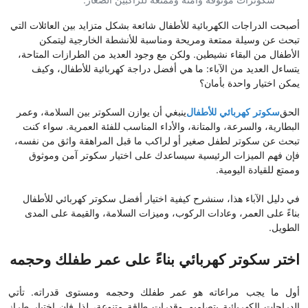
سكوترات موثوقة وآمنة وممتعة للراكبين الصغار.
أصبحت الدراجات الكهربائية للأطفال شائعة بشكل متزايد بين العائلات التي
تبحث عن وسيلة ممتعة ومريحة ومناسبة للأنشطة الخارجية ليتمكن
الأطفال من البقاء نشيطين. ولكن مع وجود العديد من الطرازات المتاحة،
يتساءل العديد من الآباء: ما هي أفضل دراجة كهربائية للأطفال، وكيف
يمكن اختيار واحدة بأمان؟
الحق
سكوتر كهربائي للأطفال
ينبغي أن يوازن السكوتر بين السلامة، وعمر
البطارية، والسرعة، والمتانة، والأداء المناسب للفئة العمرية. سواء كنت
تبحث عن سكوتر لطفل صغير أو لراكب ما قبل المراهقة واثق من نفسه،
فإن فهم الميزات الرئيسية سيساعدك على اختيار سكوتر آمن وموثوق
وممتع للقيادة اليومية.
في دليل الآباء هذا، سنشرح كيفية اختيار أفضل سكوتر كهربائي للأطفال
بناءً على العمر، وعادات الركوب، وميزات السلامة، والقيمة على المدى
الطويل.
اختر سكوتر كهربائي بناءً على عمر طفلك وحجمه
أول ما يجب مراعاته هو عمر طفلك وحجمه ومستوى قدراته. تأتي
الدراجات الكهربائية بتصاميم وقدرات طاقة متنوعة، لذا فإن اختيار طراز