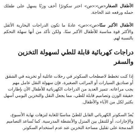
الأطفال الصغار
<ص>:<ص> اختر سكوترًا أخف وزنًا يسهل على طفلك
حمله ورفعه عند الحاجة.
الأطفال الأكبر سنًا
<ص>:<ص> عادةً ما تكون الدراجات البخارية الأثقل
والأكثر قوة مناسبة للأطفال الأكبر سنًا، ولكن تأكد من أنها سهلة التحكم
بالنسبة لهم.
دراجات كهربائية قابلة للطي لسهولة التخزين
والسفر
إذا كنت تخطط لاصطحاب السكوتر في رحلات عائلية أو تخزينه في الشقق
أو صناديق السيارات أو المرائب الصغيرة، فإن سهولة النقل عامل مهم
يجب مراعاته. تتميز العديد من الدراجات الكهربائية للأطفال الآن بإطارات
خفيفة الوزن وتصاميم قابلة للطي، مما يجعل النقل والتخزين اليومي أسهل
بكثير لكل من الآباء والأطفال.
يُعدّ السكوتر الكهربائي القابل للطيّ مناسبًا للغاية لنزهات نهاية الأسبوع،
والإجازات، أو للتنقل بين المنزل والأنشطة المدرسية. كما تُساعد التصاميم
المدمجة على تقليل مساحة التخزين عند عدم استخدام السكوتر.