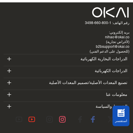
رقم الهاتف: 1-800-660-3498
بريد إلكتروني:
nihao@okai.co
(لأغراض تجارية)
b2bsupport@okai.co
(للحصول على الدعم الفني)
الدراجات البخارية الكهربائية
ES400A
الدراجات الكهربائية
EB100B
تصنيع المعدات الأصلية/تصميم المعدات الأصلية
ES410
SV3
معلومات عنا
EB300
ES600P
مقدمة
الشروط والسياسة
BV5
EB100B V3
ES700
شروط الخدمة
معمل
DK1
استفسر
سياسة الخصوصية
المدونات