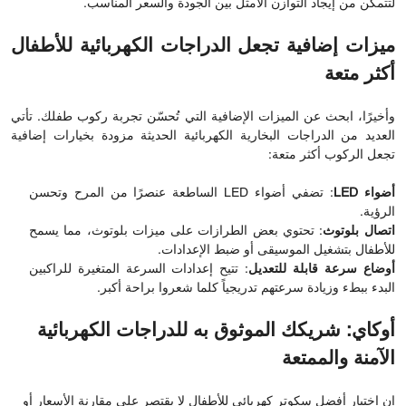
لتتمكن من إيجاد التوازن الأمثل بين الجودة والسعر المناسب.
ميزات إضافية تجعل الدراجات الكهربائية للأطفال
أكثر متعة
وأخيرًا، ابحث عن الميزات الإضافية التي تُحسّن تجربة ركوب طفلك. تأتي
العديد من الدراجات البخارية الكهربائية الحديثة مزودة بخيارات إضافية
تجعل الركوب أكثر متعة:
أضواء LED
: تضفي أضواء LED الساطعة عنصرًا من المرح وتحسن
الرؤية.
اتصال بلوتوث
: تحتوي بعض الطرازات على ميزات بلوتوث، مما يسمح
للأطفال بتشغيل الموسيقى أو ضبط الإعدادات.
أوضاع سرعة قابلة للتعديل
: تتيح إعدادات السرعة المتغيرة للراكبين
البدء ببطء وزيادة سرعتهم تدريجياً كلما شعروا براحة أكبر.
أوكاي: شريكك الموثوق به للدراجات الكهربائية
الآمنة والممتعة
إن اختيار أفضل سكوتر كهربائي للأطفال لا يقتصر على مقارنة الأسعار أو