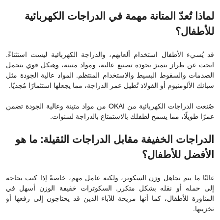
لماذا تُعدّ المتانة مهمة في الدراجات الكهربائية
للأطفال؟
قد يُسيء الأطفال استخدام ألعابهم، والدراجة الكهربائية ليست استثناءً.
ابحث عن طراز يتميز بجودة تصنيع عالية، ومواد متينة، وهيكل قوي يتحمل
الصدمات والسقوط البسيط والاستخدام المنتظم. المواد عالية الجودة مثل
سبائك الألومنيوم أو الفولاذ تُطيل عمر الدراجة، مما يجعلها استثمارًا مُجديًا.
صُنعت الدراجات الكهربائية من OKAI من مواد متينة وعالية الجودة تضمن
عمرًا طويلًا، مما يسمح لطفلك بالاستمتاع بالدراجة لسنوات.
الدراجات الخفيفة مقابل الدراجات الثقيلة: ما هو
الأفضل للأطفال؟
غالبًا ما يتم تجاهل وزن السكوتر، ولكنه عامل مهم، خاصةً إذا كنت بحاجة
إلى حمله أو نقله بشكل متكرر. السكوترات خفيفة الوزن أسهل في
المناورة للأطفال، كما أنها مريحة للآباء الذين قد يحتاجون إلى رفعها أو
تخزينها.