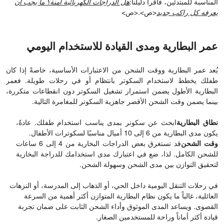
المناسبة للمبتدئين، فاقرأ دليلنا:
هل الدراجات الكهربائية آمنة؟ ما يجب أن
يعرفه كل راكب جديد
<ص>.<ص>
عمر البطارية ومدى القيادة للاستخدام اليومي
يُعد عمر البطارية ووقت الشحن من الاعتبارات الأساسية، خاصةً إذا كان
طفلك يخطط لاستخدام السكوتر بانتظام أو في رحلات طويلة. فعمر
البطارية الأطول يضمن استمرار تشغيل السكوتر دون انقطاعات متكررة،
بينما يضمن وقت الشحن الأقصر جاهزية السكوتر للمغامرة التالية.
نطاق البطارية
ابحث عن سكوتر بمدى يناسب استخدام طفلك. عادةً،
يكون مدى البطارية من 6 إلى 10 أميال مناسبًا لسكوترات الأطفال.
وقت الشحن
قد تستغرق بعض الدراجات البخارية من 4 إلى 6 ساعات
للشحن الكامل. لذا، ضع في اعتبارك مدى استخدامك للدراجة البخارية
لتحقيق التوازن بين مدى الشحن وسهولة الشحن.
في رحلات التنقل اليومية داخل الحي، أو الذهاب إلى المدرسة، أو النزهات
العائلية، غالباً ما يكون نظام البطارية المتوازن أكثر أهمية من السرعة
القصوى. ويساعد المدى الموثوق وأداء الشحن الثابت على ضمان تجربة
قيادة أكثر أماناً وراحة للمستخدمين الصغار.