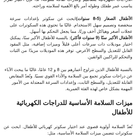
يناسب عمر طفلك وطوله أمر بالغ الأهمية لسلامته وراحته.
الأطفال الصغار (5-8 سنوات)
ابحث عن سكوتر بإعدادات سرعة
منخفضة وتصميم سهل الاستخدام. غالبًا ما تحتوي هذه السكوترات على
عجلات أصغر وهياكل أخف وزنًا، مما يجعل التحكم بها أسهل.
الأطفال الأكبر سنًا (9 سنوات فأكثر)
: بالنسبة للأطفال الأكبر سنًا، يمكنكِ
اختيار موديلات ذات سرعات أعلى قليلاً وميزات إضافية، مثل المقود
القابل للتعديل والسطح الأعرض. توفر هذه الموديلات مزيدًا من الثبات
والتحكم للراكبين الواثقين.
بالنسبة للأطفال الذين تتراوح أعمارهم بين 8 و 12 عامًا، غالبًا ما يبحث الآباء
عن دراجات سكوتر تجمع بين السلامة والأداء القوي نسبيًا. وتُعدّ المقابض
القابلة للتعديل، والسطح الثابت، وإعدادات السرعة المعتدلة من الأمور
المهمة بشكل خاص لهذه الفئة العمرية.
ميزات السلامة الأساسية للدراجات الكهربائية
للأطفال
تُعدّ السلامة أولوية قصوى عند اختيار سكوتر كهربائي للأطفال. ابحث عن
سكوترات تتضمن ميزات السلامة الأساسية، مثل: