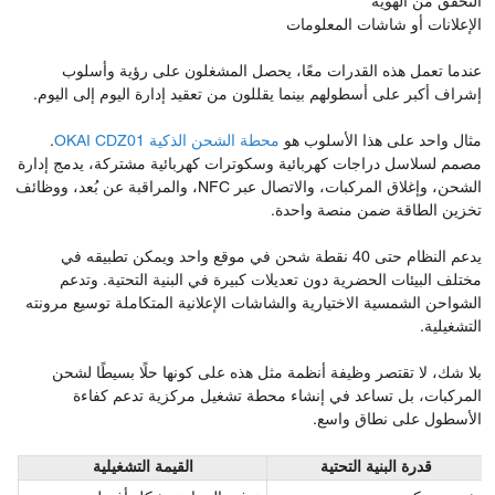
التحقق من الهوية
الإعلانات أو شاشات المعلومات
عندما تعمل هذه القدرات معًا، يحصل المشغلون على رؤية وأسلوب
إشراف أكبر على أسطولهم بينما يقللون من تعقيد إدارة اليوم إلى اليوم.
مثال واحد على هذا الأسلوب هو
محطة الشحن الذكية OKAI CDZ01
.
مصمم لسلاسل دراجات كهربائية وسكوترات كهربائية مشتركة، يدمج إدارة
الشحن، وإغلاق المركبات، والاتصال عبر NFC، والمراقبة عن بُعد، ووظائف
تخزين الطاقة ضمن منصة واحدة.
يدعم النظام حتى 40 نقطة شحن في موقع واحد ويمكن تطبيقه في
مختلف البيئات الحضرية دون تعديلات كبيرة في البنية التحتية. وتدعم
الشواحن الشمسية الاختيارية والشاشات الإعلانية المتكاملة توسيع مرونته
التشغيلية.
بلا شك، لا تقتصر وظيفة أنظمة مثل هذه على كونها حلًا بسيطًا لشحن
المركبات، بل تساعد في إنشاء محطة تشغيل مركزية تدعم كفاءة
الأسطول على نطاق واسع.
قدرة البنية التحتية
القيمة التشغيلية