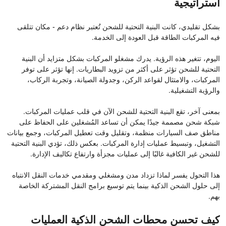
استراتيجية
بشكل تقليدي، كانت البنية التحتية للشحن تُعتبر نظام دعم - مكان تتلقى
فيه المركبات الطاقة قبل العودة إلى الخدمة.
اليوم، تتغير هذه الرؤية. يدرك مشغلو المركبات بشكل متزايد أن البنية
التحتية للشحن تؤثر على أكثر من تزويد البطاريات. إنها تؤثر على توفر
المركبات، والامتثال لقواعد الركن، وجدولة الصيانة، وتجربة الركاب،
والرؤية التشغيلية.
بمعنى آخر، تقع البنية التحتية للشحن الآن في قلب عمليات المركبات.
شبكة شحن مصممة جيدًا يمكن أن تساعد المُشغلين على الحفاظ على
مناطق صف السيارات منظمة، وتقليل وقت تعطيل المركبات، وجمع بيانات
التشغيل، وتبسيط عمليات إدارة المركبات. بعكس ذلك، تؤدي البنية التحتية
للشحن غير الكافية غالبًا إلى عمليات مجزأة وارتفاع تكاليف الإدارة.
هذا التحول يفسر لماذا تزداد مدن ومشغلي ومقدمي خدمات النقل الانتباه
إلى حلول الشحن الذكية بينما يتم توسيع برامج النقل المشتركة الخاصة
بهم.
كيف تحسن محطات الشحن الذكية العمليات