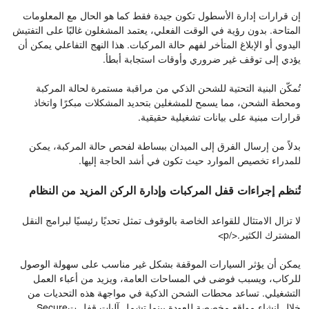
إن قرارات إدارة الأسطول تكون جيدة فقط كما هو الحال مع المعلومات
المتاحة. بدون رؤية في الوقت الفعلي، يعتمد المشغلون غالبًا على التفتيش
اليدوي أو الإبلاغ المتأخر لفهم حالة المركبات. هذا النهج التفاعلي يمكن أن
يؤدي إلى توقف غير ضروري وأوقات استجابة أبطأ.
تُمكّن البنية التحتية للشحن الذكي من مراقبة مستمرة لحالة المركبة
ومحطة الشحن، مما يسمح للمشغلين بتحديد المشكلات مبكرًا واتخاذ
قرارات مبنية على بيانات تشغيلية حقيقية.
بدلاً من إرسال الفرق إلى الميدان ببساطة لفحص حالة المركبة، يمكن
للمدراء تخصيص الموارد حيث تكون في أشد الحاجة إليها.
تُنظم إجراءات قفل المركبات وإدارة الركن المزيد من النظام
لا تزال الامتثال للقواعد الخاصة بالوقوف تمثل تحديًا رئيسيًا لبرامج النقل
المشترك الكثير.</p>
يمكن أن يؤثر السيارات الموقفة بشكل غير مناسب على سهولة الوصول
للركاب، ويسبب فوضى في المساحات العامة، ويزيد من أعباء العمل
التشغيلي. تساعد محطات الشحن الذكية في مواجهة هذه التحديات من
خلال إنشاء مواقع مخصصة للعودة بينما تشمل آليات قفل تSecure