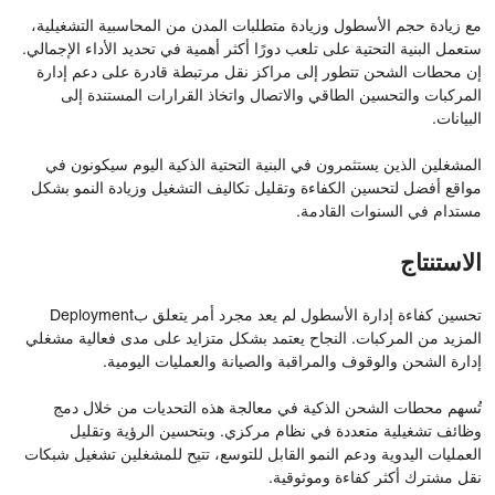
مع زيادة حجم الأسطول وزيادة متطلبات المدن من المحاسبية التشغيلية،
ستعمل البنية التحتية على تلعب دورًا أكثر أهمية في تحديد الأداء الإجمالي.
إن محطات الشحن تتطور إلى مراكز نقل مرتبطة قادرة على دعم إدارة
المركبات والتحسين الطاقي والاتصال واتخاذ القرارات المستندة إلى
البيانات.
المشغلين الذين يستثمرون في البنية التحتية الذكية اليوم سيكونون في
مواقع أفضل لتحسين الكفاءة وتقليل تكاليف التشغيل وزيادة النمو بشكل
مستدام في السنوات القادمة.
الاستنتاج
تحسين كفاءة إدارة الأسطول لم يعد مجرد أمر يتعلق بDeployment
المزيد من المركبات. النجاح يعتمد بشكل متزايد على مدى فعالية مشغلي
إدارة الشحن والوقوف والمراقبة والصيانة والعمليات اليومية.
تُسهم محطات الشحن الذكية في معالجة هذه التحديات من خلال دمج
وظائف تشغيلية متعددة في نظام مركزي. وبتحسين الرؤية وتقليل
العمليات اليدوية ودعم النمو القابل للتوسع، تتيح للمشغلين تشغيل شبكات
نقل مشترك أكثر كفاءة وموثوقية.