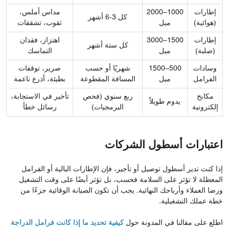
إطارات
1000–2000
مداس أملس،
كل 3-6 أشهر
(هوائية)
ميل
ثقوب، تشققات
إطارات
1500–3000
اهتزاز، فقدان
كل ستة أشهر
(صلبة)
ميل
التماسك
وسادات
500–1500
شهريًا أو حسب
صرير، توقفات
الفرامل
ميل
المسافة المقطوعة
بطيئة، أذرع ناعمة
مكابح
ربع سنوي (فحص
تأخير في الاستجابة،
يدوم طويلاً
إلكترونية
البرمجيات)
رسائل خطأ
اعتبارات أسطول الشركات
إذا كنت تدير أسطول توصيل أو تأجير، فإن الإطارات البالية أو الفرامل
المعطلة لا تؤثر على السلامة فحسب، بل تؤثر أيضًا على وقت التشغيل
ورضا العملاء وأرباحك النهائية. يجب أن تكون الصيانة الوقائية جزءًا من
خطة عملك التشغيلية.
اطلع على مقالنا في المدونة حول
كيفية تحديد ما إذا كانت فرامل الدراجة