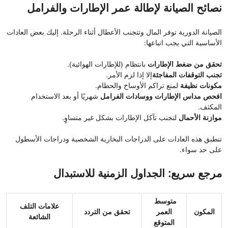
نصائح الصيانة لإطالة عمر الإطارات والفرامل
الصيانة الدورية توفر المال وتتجنب الأعطال أثناء الرحلة. إليك بعض العادات
الأساسية التي يجب اتباعها:
تحقق من ضغط الإطارات
بانتظام (للإطارات الهوائية).
تجنب التوقفات المفاجئة
إلا إذا لزم الأمر.
مكونات نظيفة
لمنع تراكم الأوساخ والحطام.
افحص مداس الإطارات ووسادات الفرامل
شهريًا أو بعد الاستخدام
المكثف.
موازنة الأحمال
لتجنب تآكل الإطارات بشكل غير متساوٍ.
تنطبق هذه العادات على الدراجات البخارية الشخصية ودراجات الأسطول
على حد سواء.
مرجع سريع: الجداول الزمنية للاستبدال
متوسط ​​
علامات التلف
المكون
العمر
تحقق من التردد
الشائعة
المتوقع