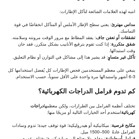
انتبه لهذه العلامات الشائعة لتآكل الإطارات:
مداس مهترئ
: يعني سطح الإطار الأملس أو المتآكل انخفاضًا في قوة
التماسك.
تشققات أو تعفن جاف
: يفقد المطاط مع مرور الوقت مرونته وسلامته.
شقق متكررة
: إذا كنت تقوم بترقيع الأنابيب بشكل متكرر، فقد حان
وقت استبدالها.
تآكل غير متساوٍ
: قد يشير هذا إلى مشاكل في التوازن أو نظام التعليق.
ينبغي على معظم المستخدمين فحص الإطارات كل يُفضل استخدامها كل
3-6 أشهر واستبدالها مرة واحدة على الأقل سنوياً، حسب الاستخدام.
كم تدوم فرامل الدراجات الكهربائية؟
تختلف أنظمة الفرامل بين الطرازات، ولكن معظمها
دراجات
كهربائية
استخدم أحد الخيارات التالية أو مزيجًا منها:
مكابح قرصية
: ميكانيكية أو هيدروليكية؛ قوة توقف جيدة؛ تدوم وسادات
الفرامل عادةً 500–1500 ميل.
فرامل أسطوانية
: مغلق ولا يحتاج إلى صيانة كبيرة؛ يختلف عمره