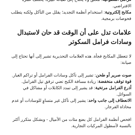
الافتراضي.
مكابح إلكترونية
: استخدام أنظمة التجديد؛ يقلل من التآكل ولكنه يتطلب
فحوصات برمجية.
علامات تدل على أن الوقت قد حان لاستبدال
وسادات فرامل السكوتر
لا تتعطل المكابح فجأة. هذه العلامات التحذيرية تشير إلى أنها تحتاج إلى
صيانة:
صوت صرير أو طحن
: تشير إلى تآكل وسادات الفرامل أو تراكم الغبار.
قوة توقف منخفضة
: زيادة مسافة الكبح تعني ترقق تيل الفرامل.
أذرع الفرامل مرتخية
: قد يشير إلى تمدد الكابلات أو مشاكل في
السوائل.
الانعطاف إلى جانب واحد
: يشير إلى تآكل غير متساوٍ للوسادات أو عدم
محاذاة الفرجار.
افحص أنظمة الفرامل كل بضع مئات من الأميال - وبشكل متكرر أكثر
بالنسبة لأسطول المركبات التجارية.