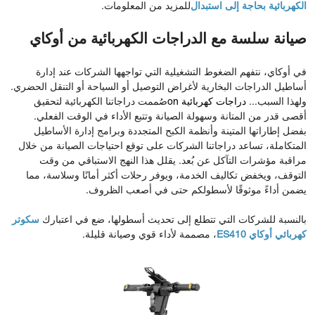
الكهربائية بحاجة إلى استبدال
للمزيد من المعلومات.
صيانة سلسة مع الدراجات الكهربائية من أوكاي
في أوكاي، نتفهم الضغوط التشغيلية التي تواجهها الشركات عند إدارة
أساطيل الدراجات البخارية لأغراض التوصيل أو السياحة أو التنقل الحضري.
ولهذا السبب...
دراجات كهربائية
on
صُممت دراجاتنا الكهربائية لتحقيق
أقصى قدر من المتانة وسهولة الصيانة وتتبع الأداء في الوقت الفعلي.
بفضل إطاراتها المتينة وأنظمة الكبح المتجددة وبرامج إدارة الأساطيل
المتكاملة، تساعد دراجاتنا الشركات على توقع احتياجات الصيانة من خلال
مراقبة مؤشرات التآكل عن بُعد. يقلل هذا النهج الاستباقي من وقت
التوقف، ويخفض تكاليف الخدمة، ويوفر رحلات أكثر أمانًا وسلاسة، مما
يضمن أداءً موثوقًا لأسطولكم حتى في أصعب الظروف.
بالنسبة للشركات التي تتطلع إلى تحديث أسطولها، ضع في اعتبارك
سكوتر
كهربائي أوكاي ES410
، مصممة لأداء قوي وصيانة قليلة.