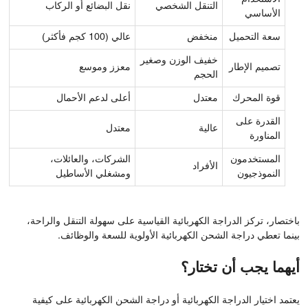
التنقل الشخصي
نقل البضائع أو الركاب
الأساسي
سعة التحميل
منخفض
عالي (100 كجم فأكثر)
خفيف الوزن وصغير
تصميم الإطار
معزز وموسع
الحجم
قوة المحرك
معتدل
أعلى لدعم الأحمال
القدرة على
عالية
معتدل
المناورة
المستخدمون
الشركات، والعائلات،
الأفراد
النموذجيون
ومشغلي الأساطيل
باختصار، تركز الدراجة الكهربائية القياسية على سهولة التنقل والراحة،
بينما تعطي دراجة الشحن الكهربائية الأولوية للسعة والوظائف.
أيهما يجب أن تختار؟
يعتمد اختيار الدراجة الكهربائية أو دراجة الشحن الكهربائية على كيفية