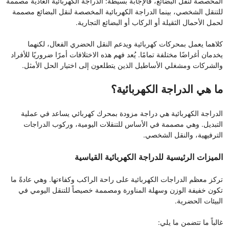
المخصصة لنقل البضائع، فالإجابة بسيطة: الدراجة الكهربائية العادية مصممة
للتنقل الشخصي، بينما الدراجة الكهربائية المخصصة لنقل البضائع مصممة
لحمل الأحمال الثقيلة أو الركاب أو البضائع التجارية.
كلاهما يعمل بمحركات كهربائية ويدعم النقل الحضري الفعال، لكنهما
يخدمان أغراضًا مختلفة تمامًا. يُعد فهم هذه الاختلافات أمرًا ضروريًا للأفراد
والشركات ومشغلي الأساطيل الذين يتطلعون إلى اختيار الحل الأمثل.
ما هي الدراجة الكهربائية؟
الدراجة الكهربائية هي دراجة مزودة بمحرك كهربائي يساعد في عملية
التبديل. وهي مصممة في الأساس للتنقلات اليومية، وركوب الدراجات
الترفيهية، والنقل الشخصي.
الميزات الرئيسية للدراجة الكهربائية القياسية
تركز معظم الدراجات الكهربائية على راحة الراكب وكفاءتها. وهي عادةً ما
تكون خفيفة الوزن وسهلة المناورة ومصممة خصيصاً للتنقل اليومي في
البيئات الحضرية.
غالباً ما تتضمن ما يلي: