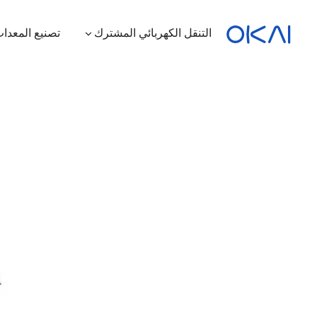
التنقل الكهربائي المشترك
تصنيع المعدات
الدراجات البخارية الكهربائية
الدراجات الكهربائية
سكوتر كهربائي بمقعد
محطة شحن
ES400A