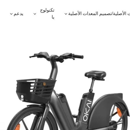
تكنولوج
 الأصلية/تصميم المعدات الأصلية
يدعم
يا
600P
ES410
ES400AV2