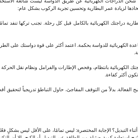
 شحن الدراجات الكهربائية عن طريق الدواسة ليست شائعة الاستخدام 
خاذها لزيادة عمر البطارية وتحسين تجربة الركوب بشكل عام:
رية دراجتك الكهربائية بالكامل قبل كل رحلة. تجنب تركها تنفد تمامً
ة الكهربائية للدواسة بحكمة. اعتمد أكثر على قوة دواستك على الط
.
ك الكهربائية بانتظام، وفحص الإطارات والفرامل ونظام نقل الحركة لل
 تكون أكثر كفاءة.
ح الفعالة. بدلاً من التوقف المفاجئ، حاول التباطؤ تدريجياً لتحقيق 
ثناء التبديل؟ الإجابة المختصرة: ليس تمامًا، على الأقل ليس بشكلٍ فعّ
تيح استعادة كمية ضئيلة من الطاقة عبر التبديل أو الكبح، إلا أن التك