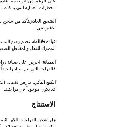
على الرغم من أن تقنية إعادة
الخطوات العملية التي يمكنك ات
الشحن العادي
تأكد من شحن بطا
الافتراضي.
قيادة فعّالة
استخدم وضع المساعد
المحرك للتلال والمقاطع الصعبة
الصيانة
: احرص على صيانة دراجت
فالدراجة التي تتم صيانتها جيداً
الكبح الذكي
: مارس تقنيات الكب
قد يكون موجوداً في دراجتك.
الاستنتاج
هل تُشحن الدراجات الكهربائية أ
الكهربائية المتطورة بخصائص تُ