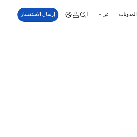
المدونات
عن
اتصل بنا
إرسال الاستفسار
ES700
ES