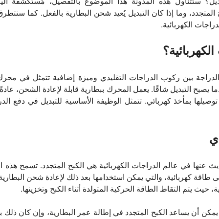
تبديل؟ ستتناول هذه المدونة هذا الموضوع بالتفصيل، مُستكشفةً آلي
ح المتجدد، وما إذا كان التبديل يُعيد شحن البطارية بالفعل. كما سنتط
راجات الكهربائية.
لكهربائية؟
لدراجة بين ركوب الدراجات التقليدي وميزة إضافية تتمثل في محرك
ا يصبح التبديل شاقًا. يعمل المحرك ببطارية قابلة لإعادة الشحن، عادةً 
يلها بمأخذ كهربائي. تتمثل الوظيفة الأساسية للتبديل في دفع الدر
ي
يث عنها في عالم الدراجات الكهربائية هي الكبح المتجدد. تسمح هذه ا
لى طاقة كهربائية، والتي يمكن استخدامها بعد ذلك لإعادة شحن البطارية
، حيث يتم التقاط الطاقة الحركية المتولدة أثناء الكبح وتخزينها.
 يمكن أن يساعد الكبح المتجدد في إطالة عمر البطارية، وإن كان ذ