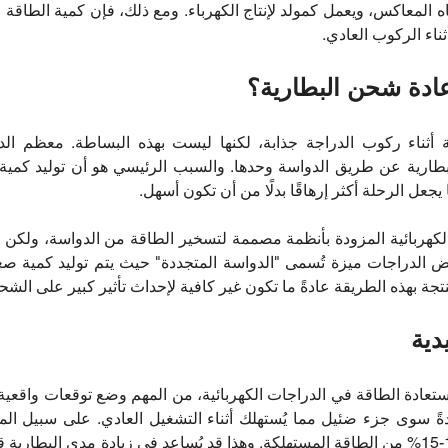
اه المعاكس، ويعمل كمولد لإنتاج الكهرباء. ومع ذلك، فإن كمية الطاقة 
ثناء الركوب العادي.
ادة شحن البطارية؟
 أثناء ركوب الدراجة جذابة، لكنها ليست بهذه البساطة. معظم
الد
طارية عن طريق الدواسة وحدها. والسبب الرئيسي هو أن توليد كمية
 يجعل الرحلة أكثر إرهاقًا بدلًا من أن تكون أسهل.
هربائية المزودة بأنظمة مصممة لتسخير الطاقة من الدواسة، ولكن فعال
 الدراجات ميزة تُسمى "الدواسة المتجددة" حيث يتم توليد كمية صغي
جة بهذه الطريقة عادةً ما تكون غير كافية لإحداث تأثير كبير على الشحن
دية
تعادة الطاقة في الدراجات الكهربائية، من المهم وضع توقعات واقعية.
ادةً سوى جزء ضئيل مما يُستهلك أثناء التشغيل العادي. على سبيل الم
يستعيد الكبح المتجدد حوالي 10-15% من الطاقة المستهلكة. وهذا قد يُساعد في زيادة مدى ال