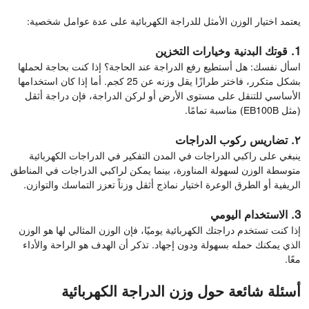
يعتمد اختيار الوزن الأمثل للدراجة الكهربائية على عدة عوامل شخصية:
1. قوتك البدنية وخيارات التخزين
اسأل نفسك: هل أستطيع رفع الدراجة عند الحاجة؟ إذا كنت بحاجة لحملها
بشكل متكرر، فاختر طرازًا يقل وزنه عن 25 كجم. أما إذا كان استخدامها
الأساسي للتنقل على مستوى الأرض أو لركن الدراجة، فإن دراجة أثقل
(مثل EB100B) مناسبة تمامًا.
٢. تضاريس ركوب الدراجات
ينبغي على راكبي الدراجات في المدن التفكير في الدراجات الكهربائية
متوسطة الوزن لسهولة المناورة، بينما يمكن لراكبي الدراجات في المناطق
الريفية أو الطرق الوعرة اختيار نماذج أثقل وزناً تعزز التماسك والتوازن.
3. الاستخدام اليومي
إذا كنت تستخدم دراجتك الكهربائية يوميًا، فإن الوزن المثالي لها هو الوزن
الذي يمكنك حمله بسهولة ودون إجهاد. تذكر أن الهدف هو الراحة والأداء
معًا.
أسئلة شائعة حول وزن الدراجة الكهربائية