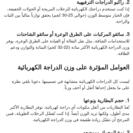
2. راكبو الدراجات الترفيهية
إذا كنت تستخدم دراجتك الكهربائية للرحلات المريحة أو الجولات الخفيفة،
فإن الخيار متوسط ​​الوزن (حوالي 25-30 كجم) يحقق توازناً مثالياً بين الثبات
والراحة.
3. سائقو المركبات على الطرق الوعرة أو سائقو الشاحنات
للاستخدامات الشاقة، مثل نقل البقالة أو القيادة على الطرق الوعرة، يوفر
وزن الدراجة الكهربائية الأكثر متانة (22-32 كجم) المتانة والتوازن ودعم
الطاقة.
العوامل المؤثرة على وزن الدراجة الكهربائية
ليست كل الدراجات الكهربائية متشابهة في تصميمها. دعونا نلقي نظرة
على ما يجعل إحداها أثقل أو أخف وزناً.
1. حجم البطارية ونوعها
تُعدّ البطاريات من أثقل مكونات أي دراجة كهربائية. توفر البطارية الأكبر
مدى أطول، ولكنها تزيد الوزن أيضاً. إذا كنت تُفضّل الرحلات الطويلة، فمن
المرجح أن تتقبّل زيادة طفيفة في وزن الدراجة الكهربائية.
2. نوع المحرك وموضعه