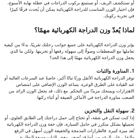
أو تستكشف الريف، أو تستمتع بركوب الدراجات في عطلة نهاية الأسبوع،
فإن اختيار الوزن المناسب للدراجة الكهربائية يمكن أن يُحدث فرقًا كبيرًا
في تجربة ركوبك.
لماذا يُعدّ وزن الدراجة الكهربائية مهمًا؟
يؤثر وزن الدراجة الكهربائية على جميع جوانب رحلتك تقريبًا، بدءًا من كيفية
تعاملها مع المنعطفات وصولًا إلى سهولة رفعها أو تخزينها. ولكن ما الذي
يجعل وزن الدراجة الكهربائية مهمًا إلى هذا الحد؟
1. المناورة والثبات
توفر الدراجة الكهربائية الأثقل وزنًا ثباتًا أكبر، خاصةً عند السرعات العالية أو
عند القيادة على الطرق الوعرة. يساعد الوزن الإضافي على امتصاص
الاهتزازات ويمنحك مزيدًا من التحكم. مع ذلك، قد يجعل الوزن الزائد من
الصعب مناورة الدراجة في الأماكن الضيقة أو أثناء ركنها.
2. سهولة النقل والتخزين
إذا كنت تسكن في شقة، أو تحتاج إلى حمل دراجتك إلى الطابق العلوي، أو
تحميلها بشكل متكرر في حامل السيارة، فإن خفة وزن الدراجة الكهربائية
تُعد ميزة كبيرة. فالطرازات المدمجة والخفيفة الوزن أسهل في الرفع
والنقل، على الرغم من أنها قد تُضحي ببعض الثبات وسعة البطارية.