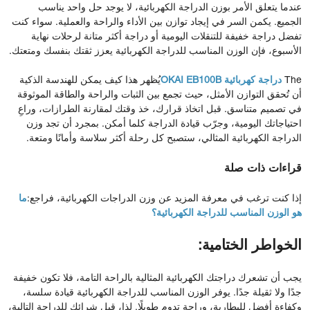
عندما يتعلق الأمر بوزن الدراجة الكهربائية، لا يوجد حل واحد يناسب
الجميع. يكمن السر في إيجاد توازن بين الأداء والراحة والعملية. سواء كنت
تفضل دراجة خفيفة للتنقلات اليومية أو دراجة أكثر متانة لرحلات نهاية
الأسبوع، فإن الوزن المناسب للدراجة الكهربائية يعزز ثقتك بنفسك ومتعتك.
The
دراجة كهربائية OKAI EB100B
يُظهر هذا كيف يمكن للهندسة الذكية
أن تُحقق التوازن الأمثل، حيث تجمع بين الثبات والراحة والطاقة الموثوقة
في تصميم متناسق. قبل اتخاذ قرارك، خذ وقتك لمقارنة الطرازات، وراعِ
احتياجاتك اليومية، وجرّب قيادة الدراجة كلما أمكن. بمجرد أن تجد وزن
الدراجة الكهربائية المثالي، ستصبح كل رحلة أكثر سلاسة وأمانًا ومتعة.
قراءات ذات صلة
إذا كنت ترغب في معرفة المزيد عن وزن الدراجات الكهربائية، فراجع:
ما
هو الوزن المناسب للدراجة الكهربائية؟
الخواطر الختامية:
يجب أن تشعرك دراجتك الكهربائية المثالية بالراحة التامة، فلا تكون خفيفة
جدًا ولا ثقيلة جدًا. يوفر الوزن المناسب للدراجة الكهربائية قيادة سلسة،
وكفاءة أفضل للبطارية، وراحة تدوم طويلًا. لذا، قبل شرائك للدراجة التالية،