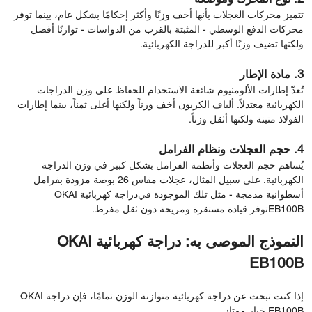
تتميز محركات العجلات بأنها أخف وزنًا وأكثر إحكامًا بشكل عام، بينما توفر
محركات الدفع الوسطي - المثبتة بالقرب من الدواسات - توازنًا أفضل
ولكنها تضيف وزنًا أكبر للدراجة الكهربائية.
3. مادة الإطار
تُعدّ إطارات الألومنيوم شائعة الاستخدام للحفاظ على وزن الدراجات
الكهربائية معتدلاً. ألياف الكربون أخف وزناً ولكنها أغلى ثمناً، بينما إطارات
الفولاذ متينة ولكنها أثقل وزناً.
4. حجم العجلات ونظام الفرامل
يُساهم حجم العجلات وأنظمة الفرامل بشكل كبير في وزن الدراجة
الكهربائية. على سبيل المثال، عجلات مقاس 26 بوصة مزودة بفرامل
أسطوانية مدمجة - مثل تلك الموجودة في
دراجة كهربائية OKAI
EB100B
توفر قيادة مستقرة ومريحة دون ثقل مفرط.
النموذج الموصى به: دراجة كهربائية OKAI
EB100B
إذا كنت تبحث عن دراجة كهربائية متوازنة الوزن تمامًا، فإن دراجة OKAI
EB100B خيار ممتاز.