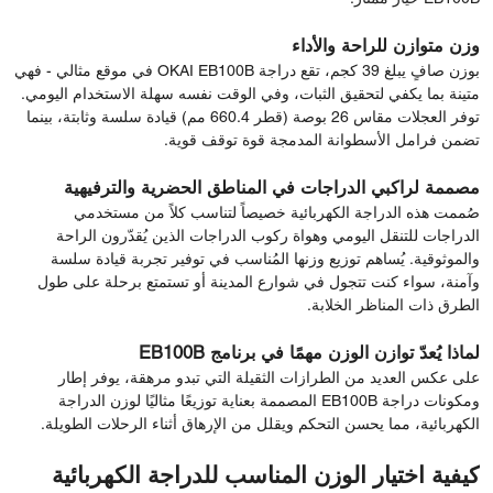
وزن متوازن للراحة والأداء
بوزن صافٍ يبلغ 39 كجم، تقع دراجة OKAI EB100B في موقع مثالي - فهي
متينة بما يكفي لتحقيق الثبات، وفي الوقت نفسه سهلة الاستخدام اليومي.
توفر العجلات مقاس 26 بوصة (قطر 660.4 مم) قيادة سلسة وثابتة، بينما
تضمن فرامل الأسطوانة المدمجة قوة توقف قوية.
مصممة لراكبي الدراجات في المناطق الحضرية والترفيهية
صُممت هذه الدراجة الكهربائية خصيصاً لتناسب كلاً من مستخدمي
الدراجات للتنقل اليومي وهواة ركوب الدراجات الذين يُقدّرون الراحة
والموثوقية. يُساهم توزيع وزنها المُناسب في توفير تجربة قيادة سلسة
وآمنة، سواء كنت تتجول في شوارع المدينة أو تستمتع برحلة على طول
الطرق ذات المناظر الخلابة.
لماذا يُعدّ توازن الوزن مهمًا في برنامج EB100B
على عكس العديد من الطرازات الثقيلة التي تبدو مرهقة، يوفر إطار
ومكونات دراجة EB100B المصممة بعناية توزيعًا مثاليًا لوزن الدراجة
الكهربائية، مما يحسن التحكم ويقلل من الإرهاق أثناء الرحلات الطويلة.
كيفية اختيار الوزن المناسب للدراجة الكهربائية