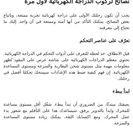
نصائح لركوب الدراجة الكهربائية لأول مرة
يجب أن تكون رحلتك الأولى على دراجة كهربائية تجربة ممتعة، وباتباع
بعض النصائح، يمكنك التأكد من أنها آمنة وممتعة في آن واحد. إليك ما
تحتاج إلى معرفته:
تعرّف على عناصر التحكم
قبل الانطلاق، خذ لحظة للتعرف على أدوات التحكم في الدراجة الكهربائية.
تحتوي معظم الدراجات الكهربائية على شاشة عرض على المقود تُظهر
معلومات مهمة مثل مستوى شحن البطارية والسرعة ومستوى المساعدة
الكهربائية. إن فهم كيفية ضبط هذه الإعدادات سيمنحك تحكمًا أفضل في
رحلتك.
ابدأ ببطء
بصفتك مبتدئًا، من الضروري أن تبدأ ببطء. شغّل أقل مستوى مساعدة
للمحرك وابدأ بالتدوير برفق. سيساعدك هذا على التأقلم مع شعور بدء
عمل المحرك. ومع اكتسابك الثقة، يمكنك زيادة مستوى المساعدة
والسرعة.