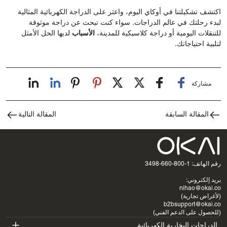
اكتشف تشكيلتنا في أوكاي اليوم، واعثر على الدراجة الكهربائية المثالية
لبدء رحلتك في عالم الدراجات. سواء كنت تبحث عن دراجة موثوقة
للتنقلات اليومية أو دراجة كلاسيكية للمدينة،
الأسباب
لديها الحل الأمثل
لتلبية احتياجاتك.
مشاركة
المقالة السابقة
المقالة التالية
رقم الهاتف: 1-800-660-3498
بريد إلكتروني:
nihao@okai.co
(لأغراض تجارية)
b2bsupport@okai.co
(للحصول على الدعم الفني)
الدراجات البخارية الكهربائية