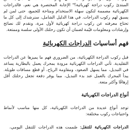
المبتدئ ركوب دراجة كهربائية؟" الإجابة المختصرة هي نعم، فالدراجات
الكهربائية مصممة لتكون سهلة الاستخدام ومتاحة للجميع، حتى لمن لم
يسبق لهم ركوب الدراجات. في هذا الدليل الشامل، سنرشدك إلى كل ما
تحتاج معرفته عن ركوب دراجة كهربائية لأول مرة، ونقدم لك نصائح
وإرشادات ومعلومات قيّمة لضمان أن تكون رحلتك الأولى سلسة وممتعة.
فهم أساسيات
الدراجات الكهربائية
قبل ركوب الدراجة الكهربائية، من الضروري فهم ما يميزها عن الدراجات
التقليدية. تأتي الدراجات الكهربائية مزودة بمحرك يعمل بالبطارية يساعد
في التبديل، مما يسهل الصعود، ومقاومة الرياح، أو قطع مسافات طويلة.
يبدأ المحرك بالعمل عند بدء التبديل، مما يوفر دفعة تجعل رحلتك أقل
إرهاقًا وأكثر متعة.
أنواع الدراجات الكهربائية
توجد أنواع عديدة من الدراجات الكهربائية، كل منها مناسب لأنماط
واحتياجات ركوب مختلفة:
الدراجات الكهربائية للتنقل:
صُممت هذه الدراجات للتنقل اليومي،