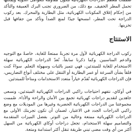
صُممت معظم الدراجات الكهربائية لتكون مقاومة للعوامل الجوية ويمكنها
تحمل المطر الخفيف. مع ذلك، من الضروري تجنب البرك العميقة والتأكد
من إحكام إغلاق المكونات الكهربائية، مثل البطارية والمحرك. بعد ركوب
الدراجة تحت المطر، امسحها جيدًا لمنع الصدأ وتأكد من جفافها قبل
تخزينها.
الاستنتاج
ركوب الدراجة الكهربائية لأول مرة تجربةٌ ممتعةٌ للغاية، خاصةً مع التوجيه
والدعم المناسبين. وكما ذكرنا سابقاً، تُعدّ الدراجات الكهربائية سهلة
الاستخدام للغاية للمبتدئين، فهي تتميز بالثبات وسهولة التعلم. سواءً كنت
قلقاً بشأن السرعة أو عمر البطارية أو التنقل على مختلف أنواع التضاريس،
فإن الدراجات الكهربائية تُقدّم خياراً متعدد الاستخدامات ومتاحاً للمبتدئين.
في أوكاي، نتفهم احتياجات راكبي الدراجات الكهربائية المبتدئين، ونسعى
جاهدين لتقديم دراجات كهربائية تجمع بين الأمان والراحة والأداء. صُممت
مجموعتنا من الدراجات الكهربائية الحضرية وغيرها من الموديلات مع وضع
راكبي الدراجات الجدد في الاعتبار، لضمان أن تكون تجربتك الأولى مع
الدراجات الكهربائية ممتعة وخالية من التوتر. بفضل الميزات المتقدمة
والتصاميم سهلة الاستخدام، تجعل دراجات أوكاي الكهربائية من السهل
أكثر من أي وقت مضى تبني طريقة تنقل أكثر استدامة ومتعة.