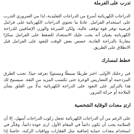
تدرب على الفرملة
الدراجات الكهربائية أسرع من الدراجات التقليدية، لذا من الضروري التدرب
على استخدام الفرامل. عادةً ما تحتوي الدراجات الكهربائية على فرامل
قرصية توفر قوة توقف عالية، ولكن السرعة والوزن الإضافيين للدراجة
الكهربائية يعنيان أنه يجب عليك الاستعداد للضغط على الفرامل مبكرًا
مقارنةً بالدراجة العادية. خصص بعض الوقت للتعود على الفرامل قبل
الانطلاق على الطريق.
خطط لمسارك
في رحلتك الأولى، اختر طريقًا بسيطًا ومستويًا تعرفه جيدًا. تجنب الطرق
المزدحمة أو التضاريس الوعرة حتى تكتسب المزيد من الثقة. سيسمح لك
هذا بالتركيز على التعود على الدراجة الكهربائية بدلًا من القلق بشأن
الملاحة أو حركة المرور.
ارتدِ معدات الوقاية الشخصية
على الرغم من أن الدراجات الكهربائية تجعل ركوب الدراجات أسهل، إلا أن
السلامة يجب أن تكون دائماً في المقام الأول. ارتدِ خوذة دائماً، وفكّر في
استخدام معدات حماية إضافية مثل القفازات وواقيات الركبة، خاصةً إذا