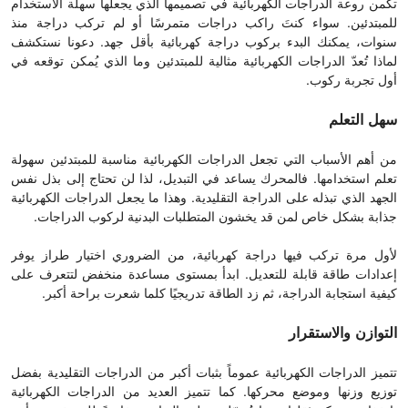
تكمن روعة الدراجات الكهربائية في تصميمها الذي يجعلها سهلة الاستخدام
للمبتدئين. سواء كنتَ راكب دراجات متمرسًا أو لم تركب دراجة منذ
سنوات، يمكنك البدء بركوب دراجة كهربائية بأقل جهد. دعونا نستكشف
لماذا تُعدّ الدراجات الكهربائية مثالية للمبتدئين وما الذي يُمكن توقعه في
أول تجربة ركوب.
سهل التعلم
من أهم الأسباب التي تجعل الدراجات الكهربائية مناسبة للمبتدئين سهولة
تعلم استخدامها. فالمحرك يساعد في التبديل، لذا لن تحتاج إلى بذل نفس
الجهد الذي تبذله على الدراجة التقليدية. وهذا ما يجعل الدراجات الكهربائية
جذابة بشكل خاص لمن قد يخشون المتطلبات البدنية لركوب الدراجات.
لأول مرة تركب فيها دراجة كهربائية، من الضروري اختيار طراز يوفر
إعدادات طاقة قابلة للتعديل. ابدأ بمستوى مساعدة منخفض لتتعرف على
كيفية استجابة الدراجة، ثم زد الطاقة تدريجيًا كلما شعرت براحة أكبر.
التوازن والاستقرار
تتميز الدراجات الكهربائية عموماً بثبات أكبر من الدراجات التقليدية بفضل
توزيع وزنها وموضع محركها. كما تتميز العديد من الدراجات الكهربائية