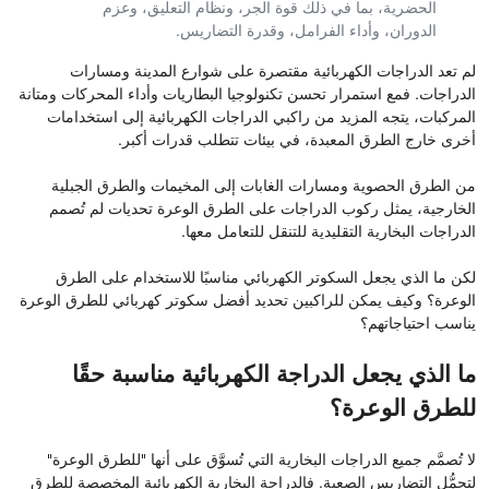
الحضرية، بما في ذلك قوة الجر، ونظام التعليق، وعزم
الدوران، وأداء الفرامل، وقدرة التضاريس.
لم تعد الدراجات الكهربائية مقتصرة على شوارع المدينة ومسارات
الدراجات. فمع استمرار تحسن تكنولوجيا البطاريات وأداء المحركات ومتانة
المركبات، يتجه المزيد من راكبي الدراجات الكهربائية إلى استخدامات
أخرى خارج الطرق المعبدة، في بيئات تتطلب قدرات أكبر.
من الطرق الحصوية ومسارات الغابات إلى المخيمات والطرق الجبلية
الخارجية، يمثل ركوب الدراجات على الطرق الوعرة تحديات لم تُصمم
الدراجات البخارية التقليدية للتنقل للتعامل معها.
لكن ما الذي يجعل السكوتر الكهربائي مناسبًا للاستخدام على الطرق
الوعرة؟ وكيف يمكن للراكبين تحديد أفضل سكوتر كهربائي للطرق الوعرة
يناسب احتياجاتهم؟
ما الذي يجعل الدراجة الكهربائية مناسبة حقًا
للطرق الوعرة؟
لا تُصمَّم جميع الدراجات البخارية التي تُسوَّق على أنها "للطرق الوعرة"
لتحمُّل التضاريس الصعبة. فالدراجة البخارية الكهربائية المخصصة للطرق