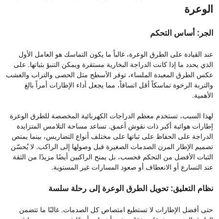
الوعرة
الجر: أساس التحكم
عند القيادة على الطرق الوعرة، غالباً ما يكون التماسك هو العامل الأول
الذي يحدد ما إذا كانت الدراجة البخارية مستقرة ويمكن التنبؤ بثباتها. على
عكس الطرق المعبدة الملساء، توفر الأسطح مثل الحصى والتراب والعشب
والتربة الرخوة تماسكاً أقل اتساقاً، مما يجعل أداء الإطارات أمراً بالغ
الأهمية.
لهذا السبب، تستخدم معظم الدراجات الكهربائية المخصصة للطرق الوعرة
إطارات هوائية أكبر ذات نقوش أعمق. تساعد مساحة التلامس المتزايدة
الدراجة على الحفاظ على ثباتها على مختلف أنواع التضاريس، بينما يمتص
تصميم الإطار المرن الصدمات الصغيرة قبل وصولها إلى الراكب. لا يُحسّن
الثبات الأفضل من التحكم فحسب، بل يمنح الراكبين أيضًا مزيدًا من الثقة
عند التسارع أو الانعطاف أو صعود المسارات غير المستوية.
نظام التعليق: تحويل الطرق الوعرة إلى رحلة سلسة
حتى أفضل الإطارات لا تستطيع امتصاص كل الصدمات. غالبًا ما تتضمن