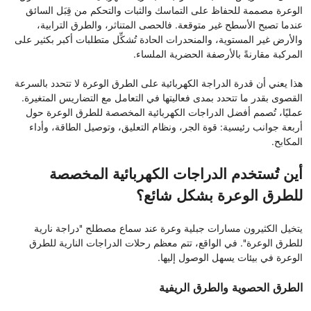
الوعرة مصممة للحفاظ على التماسك والثبات والتحكم من قِبَل السائق
عندما تصبح الأسطح غير متوقعة. فالحصى المتناثر، والطرق الترابية،
والأرض غير المستوية، والمنحدرات الحادة تُشكِّل متطلبات أكبر بكثير على
المركبة مقارنةً بالأرصفة الحضرية الملساء.
هذا يعني أن قدرة الدراجة الكهربائية على الطرق الوعرة لا تتحدد بالسرعة
القصوى بقدر ما تتحدد بمدى فعاليتها في التعامل مع التضاريس المتغيرة.
عمليًا، تُصمم أفضل الدراجات الكهربائية المخصصة للطرق الوعرة حول
أربعة جوانب رئيسية: قوة الجر، ونظام التعليق، وتوصيل الطاقة، وأداء
المكابح.
أين تُستخدم الدراجات الكهربائية المخصصة
للطرق الوعرة بشكل شائع؟
يتخيل الكثيرون مسارات جبلية وعرة عند سماع مصطلح "دراجة نارية
للطرق الوعرة". في الواقع، تتم معظم رحلات الدراجات النارية للطرق
الوعرة في بيئات يسهل الوصول إليها.
الطرق الحصوية والطرق الريفية