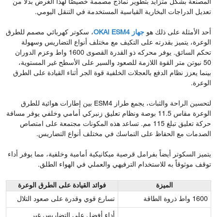
المصنعة بشكل متزايد بتطوير نماذج مصممة خصيصًا لهذا الغرض بدلاً من
تعديل الدراجات البخارية القياسية المستخدمة في التنقل اليومي.
أحد الأمثلة على ذلك هو
جهاز OKAI ESM4
، سكوتر كهربائي مصمم للطرق
الوعرة، يتميز بقدرته على التكيف مع مختلف أنواع التضاريس وسهولة
تحكم السائق. يوفر محركه ذو القدرة القصوى 1600 واط وعزم الدوران
50 نيوتن متر القوة اللازمة للصعود والسير على الأسطح غير المستوية،
بينما يعزز نظام الدفع بالعجلات الخلفية قوة الجر أثناء القيادة على الطرق
الوعرة.
لتحسين الراحة والثبات، يجمع طراز ESM4 بين إطارات هوائية للطرق
الوعرة مقاس 11.5 بوصة ونظام تعليق زنبركي أمامي وخلفي يوفر مسافة
حركة تعليق تبلغ 115 مم. تساعد هذه المكونات مجتمعة على امتصاص
الصدمات مع الحفاظ على التماسك في مختلف أنواع التضاريس.
يتميز السكوتر أيضاً بفرامل قرصية ميكانيكية أمامية وخلفية، مما يوفر أداء
توقف موثوقاً به للاستخدام الترفيهي والعملي في الهواء الطلق.
الميزة
فوائد القيادة على الطرق الوعرة
1600 واط ذروة الطاقة
تسارع قوي وقدرة على صعود التلال
أداء أفضل على التضاريس غير