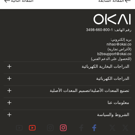
المقالة السابقة
المقالة التالية
رقم الهاتف: 1-800-660-3498
بريد إلكتروني:
nihao@okai.co
(لأغراض تجارية)
b2bsupport@okai.co
(للحصول على الدعم الفني)
الدراجات البخارية الكهربائية
ES400A
الدراجات الكهربائية
EB100B
تصنيع المعدات الأصلية/تصميم المعدات الأصلية
ES410
SV3
معلومات عنا
EB300
ES600P
مقدمة
الشروط والسياسة
BV5
EB100B V3
ES700
شروط الخدمة
معمل
DK1