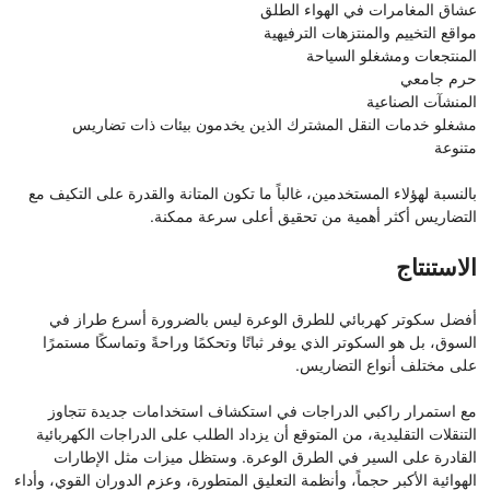
عشاق المغامرات في الهواء الطلق
مواقع التخييم والمنتزهات الترفيهية
المنتجعات ومشغلو السياحة
حرم جامعي
المنشآت الصناعية
مشغلو خدمات النقل المشترك الذين يخدمون بيئات ذات تضاريس
متنوعة
بالنسبة لهؤلاء المستخدمين، غالباً ما تكون المتانة والقدرة على التكيف مع
التضاريس أكثر أهمية من تحقيق أعلى سرعة ممكنة.
الاستنتاج
أفضل سكوتر كهربائي للطرق الوعرة ليس بالضرورة أسرع طراز في
السوق، بل هو السكوتر الذي يوفر ثباتًا وتحكمًا وراحةً وتماسكًا مستمرًا
على مختلف أنواع التضاريس.
مع استمرار راكبي الدراجات في استكشاف استخدامات جديدة تتجاوز
التنقلات التقليدية، من المتوقع أن يزداد الطلب على الدراجات الكهربائية
القادرة على السير في الطرق الوعرة. وستظل ميزات مثل الإطارات
الهوائية الأكبر حجماً، وأنظمة التعليق المتطورة، وعزم الدوران القوي، وأداء