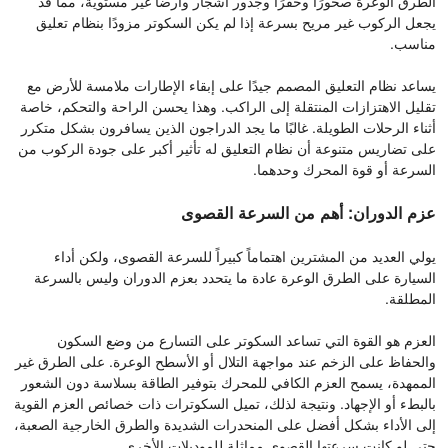
الطرق الوعرة صخورًا وحفرًا وجذور أشجار وأرضًا غير مستوية، مما قد
يجعل الركوب غير مريح بسرعة إذا لم يكن السكوتر مزودًا بنظام تعليق
مناسب.
يساعد نظام التعليق المصمم جيدًا على إبقاء الإطارات ملامسة للأرض مع
تقليل الاهتزازات المنتقلة إلى الراكب. وهذا يحسن الراحة والتحكم، خاصة
أثناء الرحلات الطويلة. غالبًا ما يجد الدراجون الذين يسافرون بشكل متكرر
على تضاريس متنوعة أن نظام التعليق له تأثير أكبر على جودة الركوب من
السرعة أو قوة المحرك وحدهما.
عزم الدوران: أهم من السرعة القصوى
يولي العديد من المشترين اهتماماً كبيراً للسرعة القصوى، ولكن أداء
السيارة على الطرق الوعرة عادة ما يتحدد بعزم الدوران وليس بالسرعة
المطلقة.
العزم هو القوة التي تساعد السكوتر على التسارع من وضع السكون
والحفاظ على الزخم عند مواجهة التلال أو الأسطح الوعرة. على الطرق غير
الممهدة، يسمح العزم الكافي للمحرك بتوفير الطاقة بسلاسة دون الشعور
بالبطء أو الإجهاد. ونتيجة لذلك، تميل السكوترات ذات خصائص العزم القوية
إلى الأداء بشكل أفضل على المنحدرات الشديدة والطرق الخارجية الصعبة،
حتى لو كانت سرعتها القصوى مماثلة للموديلات الأخرى.