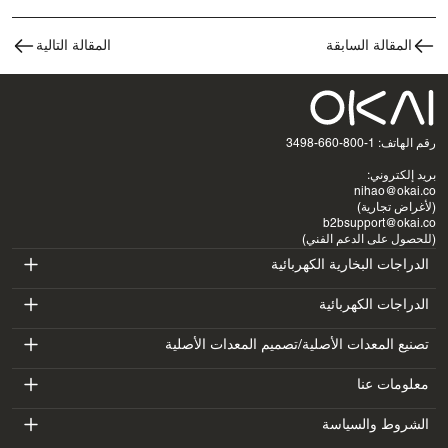
المقالة السابقة
المقالة التالية
رقم الهاتف: 1-800-660-3498
بريد إلكتروني:
nihao@okai.co
(لأغراض تجارية)
b2bsupport@okai.co
(للحصول على الدعم الفني)
الدراجات البخارية الكهربائية
ES400A
الدراجات الكهربائية
EB100B
تصنيع المعدات الأصلية/تصميم المعدات الأصلية
ES410
SV3
معلومات عنا
EB300
ES600P
مقدمة
الشروط والسياسة
BV5
EB100B V3
ES700