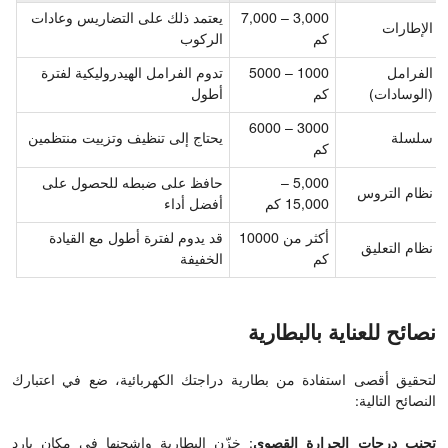
3,000 – 7,000
يعتمد ذلك على التضاريس وعادات
الإطارات
كم
الركوب
الفرامل
1000 – 5000
تدوم الفرامل الهيدروليكية لفترة
(الوسادات)
كم
أطول
3000 – 6000
سلسلة
يحتاج إلى تنظيف وتزييت منتظمين
كم
5,000 –
حافظ على ضبطه للحصول على
نظام التروس
15,000 كم
أفضل أداء
أكثر من 10000
قد يدوم لفترة أطول مع القيادة
نظام التعليق
كم
الخفيفة
نصائح للعناية بالبطارية
لتحقيق أقصى استفادة من بطارية دراجتك الكهربائية، ضع في اعتبارك
النصائح التالية:
تجنب درجات الحرارة القصوى
: خزّن البطارية واشحنها في مكان بارد