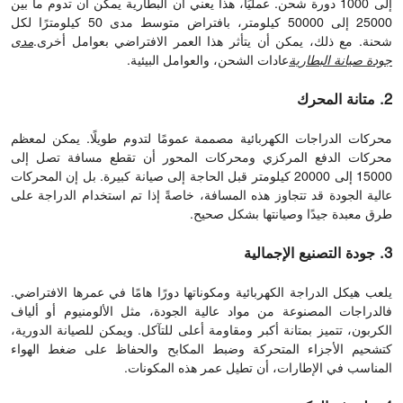
إلى 1000 دورة شحن. عمليًا، هذا يعني أن البطارية يمكن أن تدوم ما بين
25000 إلى 50000 كيلومتر، بافتراض متوسط ​​مدى 50 كيلومترًا لكل
شحنة. مع ذلك، يمكن أن يتأثر هذا العمر الافتراضي بعوامل أخرى.
مدى
جودة صيانة البطارية
عادات الشحن، والعوامل البيئية.
2. متانة المحرك
محركات الدراجات الكهربائية مصممة عمومًا لتدوم طويلًا. يمكن لمعظم
محركات الدفع المركزي ومحركات المحور أن تقطع مسافة تصل إلى
15000 إلى 20000 كيلومتر قبل الحاجة إلى صيانة كبيرة. بل إن المحركات
عالية الجودة قد تتجاوز هذه المسافة، خاصةً إذا تم استخدام الدراجة على
طرق معبدة جيدًا وصيانتها بشكل صحيح.
3. جودة التصنيع الإجمالية
يلعب هيكل الدراجة الكهربائية ومكوناتها دورًا هامًا في عمرها الافتراضي.
فالدراجات المصنوعة من مواد عالية الجودة، مثل الألومنيوم أو ألياف
الكربون، تتميز بمتانة أكبر ومقاومة أعلى للتآكل. ويمكن للصيانة الدورية،
كتشحيم الأجزاء المتحركة وضبط المكابح والحفاظ على ضغط الهواء
المناسب في الإطارات، أن تطيل عمر هذه المكونات.