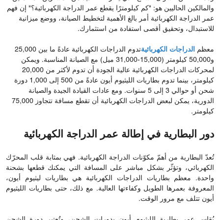
والمالكين الحاليين هو: "كم كيلومترًا يقطع عمر الدراجة الكهربائية؟" إن فهم
عمر الدراجة الكهربائية أمر بالغ الأهمية لتخطيط الصيانة، ووضع ميزانية
للاستبدال، وتحقيق أقصى استفادة من استثمارك.
معظم
الدراجات الكهربائية
تدوم الدراجات الكهربائية عادةً ما بين 25,000
و50,000 كيلومتر (15,000-31,000 ميل) مع الصيانة المناسبة. ويمكن
لمحركات الدراجات الكهربائية عالية الجودة أن تدوم لأكثر من 20,000
كيلومتر، بينما تدوم بطاريات الليثيوم أيون عادةً من 500 إلى 1,000 دورة
شحن أو حوالي 3 إلى 5 سنوات. ومع عادات القيادة الجيدة والصيانة
الدورية، يمكن لبعض الدراجات الكهربائية أن تقطع مسافة تتجاوز 75,000
كيلومتر.
دور البطارية في إطالة عمر الدراجة الكهربائية
تُعدّ البطارية من أهمّ مكوّنات الدراجة الكهربائية. فهي بمثابة قلب المحرّك
الكهربائي، وتؤثّر بشكل مباشر على المسافة التي يمكنك قطعها بشحنة
واحدة. معظم بطاريات الدراجات الكهربائية هي بطاريات ليثيوم أيون،
المعروفة بعمرها الطويل وكفاءتها العالية. مع ذلك، حتى بطاريات الليثيوم
أيون تتلف مع مرور الوقت.
يُقاس عمر بطارية الليثيوم أيون بدورات الشحن، وتُعتبر دورة الشحن