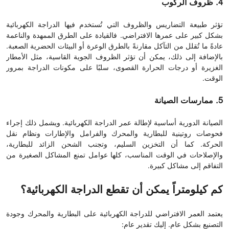
4. ظروف الركوب
تؤثر طبيعة التضاريس والظروف التي تُستخدم فيها الدراجة الكهربائية
بشكل كبير على عمرها الافتراضي. فالقيادة على الطرق الممهدة والناعمة
عادةً ما تُقلل من التآكل مقارنةً بالطرق الوعرة أو البيئات الحضرية الصعبة.
بالإضافة إلى ذلك، يمكن أن تؤثر الظروف الجوية القاسية، مثل الأمطار
الغزيرة أو درجات الحرارة القصوى، سلبًا على مكونات الدراجة بمرور
الوقت.
5. ممارسات الصيانة
الصيانة الدورية أساسية لإطالة عمر الدراجة الكهربائية. ويشمل ذلك إجراء
فحوصات روتينية للبطارية والمحرك والفرامل والإطارات ونظام نقل
الحركة. كما أن التخزين السليم، وتجنب الشحن الزائد للبطارية،
والإصلاحات في الوقت المناسب، كلها عوامل تمنع المشاكل الصغيرة من
التفاقم إلى مشاكل كبيرة.
كم كيلومتراً يمكن أن تقطع الدراجة الكهربائية؟
يعتمد العمر الافتراضي للدراجة الكهربائية على البطارية والمحرك وجودة
التصنيع بشكل عام. إليك تقدير عام: