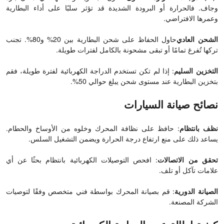
وجاف. فالحرارة أو البرودة الشديدة قد تؤثر سلبًا على أداء البطارية
وعمرها الافتراضي.
الشحن العادي
حاول الحفاظ على شحن البطارية بين 20% و80%. تجنب
تركها تُفرغ تمامًا أو تبقى مشحونة بالكامل لفترات طويلة.
التخزين السليم
: إذا لم تكن تستخدم الدراجة الكهربائية لفترة طويلة، فقم
بتخزين البطارية عند مستوى شحن يبلغ حوالي 50%.
نصائح صيانة السيارات
نظف بانتظام
: حافظ على نظافة المحرك وخلوه من الأوساخ والحطام.
يساعد ذلك على منع ارتفاع درجة الحرارة ويضمن التشغيل السلس.
تحقق من الاتصالات
: افحص التوصيلات الكهربائية بانتظام بحثًا عن أي
علامات تآكل أو تلف.
الصيانة الدورية
: قم بصيانة المحرك بواسطة فني متخصص وفقًا لتوصيات
الشركة المصنعة.